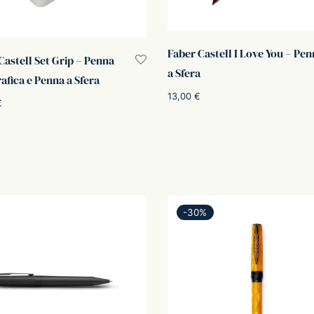
Faber Castell I Love You – Pe
Castell Set Grip – Penna
a Sfera
rafica e Penna a Sfera
13,00
€
€
Aggiungi al carrello
i al carrello
-
30
%