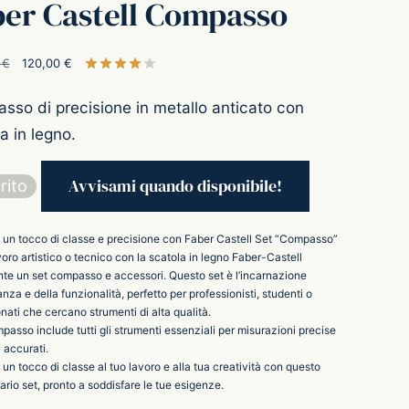
ber Castell Compasso
Il prezzo
Il prezzo
0
€
120,00
€
Valutato
su 5 su base di
2
recensioni
originale
attuale è:
sso di precisione in metallo anticato con
era:
120,00 €.
a in legno.
199,00 €.
rito
 un tocco di classe e precisione con Faber Castell Set “Compasso”
voro artistico o tecnico con la scatola in legno Faber-Castell
te un set compasso e accessori. Questo set è l’incarnazione
anza e della funzionalità, perfetto per professionisti, studenti o
ati che cercano strumenti di alta qualità.
mpasso include tutti gli strumenti essenziali per misurazioni precise
 accurati.
un tocco di classe al tuo lavoro e alla tua creatività con questo
ario set, pronto a soddisfare le tue esigenze.