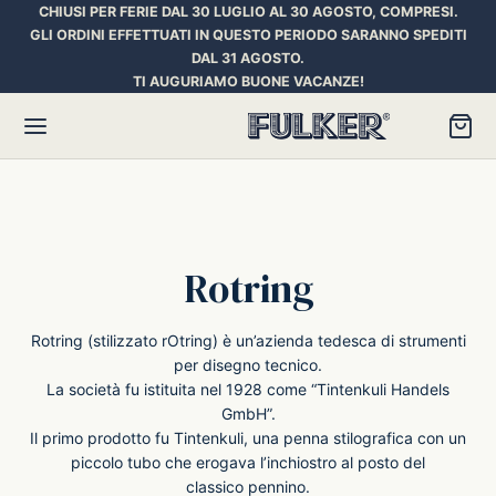
CHIUSI PER FERIE DAL 30 LUGLIO AL 30 AGOSTO, COMPRESI.
GLI ORDINI EFFETTUATI IN QUESTO PERIODO SARANNO SPEDITI
DAL 31 AGOSTO.
TI AUGURIAMO BUONE VACANZE!
Torna
Torna
Torna
Rotring
HER SPACE PEN
RE PENNE
ILL E INCHIOSTRI
Rotring (stilizzato rOtring) è un’azienda tedesca di strumenti
essori
ora
iostri Penne Stilografiche
per disegno tecnico.
La società fu istituita nel 1928 come “Tintenkuli Handels
GmbH”.
rican Style
an d’Ache
ll Penna a Sfera
Il primo prodotto fu Tintenkuli, una penna stilografica con un
piccolo tubo che erogava l’inchiostro al posto del
et
umbus
ll Penne Roller
classico pennino.