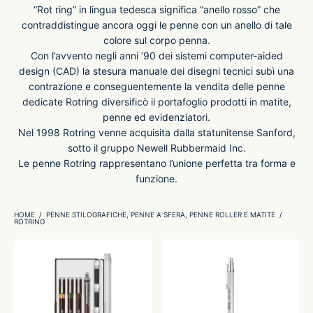
“Rot ring” in lingua tedesca significa “anello rosso” che
contraddistingue ancora oggi le penne con un anello di tale
-O-Matic
ss
colore sul corpo penna.
Con l’avvento negli anni ’90 dei sistemi computer-aided
akote®
a
design (CAD) la stesura manuale dei disegni tecnici subì una
contrazione e conseguentemente la vendita delle penne
dedicate Rotring diversificò il portafoglio prodotti in matite,
pse
r-Castell
penne ed evidenziatori.
Nel 1998 Rotring venne acquisita dalla statunitense Sanford,
inal Astronaut Space Pen
erpen
sotto il gruppo Newell Rubbermaid Inc.
Le penne Rotring rappresentano l’unione perfetta tra forma e
funzione.
tle Space Pen
y
HOME
/
PENNE STILOGRAFICHE, PENNE A SFERA, PENNE ROLLER E MATITE
/
ll pressurizzato
tblanc
ROTRING
tegrappa
teverde