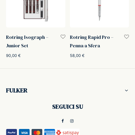
ker
kan
Rotring Isograph –
Rotring Rapid Pro –
t
Junior Set
Penna a Sfera
90,00
€
58,00
€
ider
nfarina
FULKER
dia
SEGUICI SU
ing
 Dupont