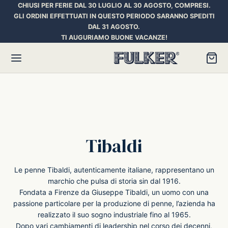
CHIUSI PER FERIE DAL 30 LUGLIO AL 30 AGOSTO, COMPRESI.
GLI ORDINI EFFETTUATI IN QUESTO PERIODO SARANNO SPEDITI
DAL 31 AGOSTO.
TI AUGURIAMO BUONE VACANZE!
Torna
Torna
Torna
HER SPACE PEN
RE PENNE
ILL E INCHIOSTRI
Tibaldi
essori
ora
iostri Penne Stilografiche
Le penne Tibaldi, autenticamente italiane, rappresentano un
marchio che pulsa di storia sin dal 1916.
Fondata a Firenze da Giuseppe Tibaldi, un uomo con una
rican Style
an d’Ache
ll Penna a Sfera
passione particolare per la produzione di penne, l’azienda ha
realizzato il suo sogno industriale fino al 1965.
et
umbus
ll Penne Roller
Dopo vari cambiamenti di leadership nel corso dei decenni,