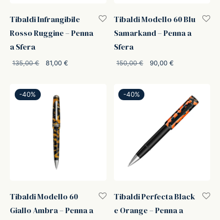
ker
Tibaldi Infrangibile
Tibaldi Modello 60 Blu
Rosso Ruggine – Penna
Samarkand – Penna a
kan
a Sfera
Sfera
Il prezzo
Il
Il prezzo
Il
135,00
€
81,00
€
150,00
€
90,00
€
t
originale
prezzo
originale
prezzo
era:
attuale
era:
attuale
-
40
%
-
40
%
135,00 €.
è:
150,00 €.
è:
ider
81,00 €.
90,00 €.
nfarina
dia
ing
Tibaldi Modello 60
Tibaldi Perfecta Black
 Dupont
Giallo Ambra – Penna a
e Orange – Penna a