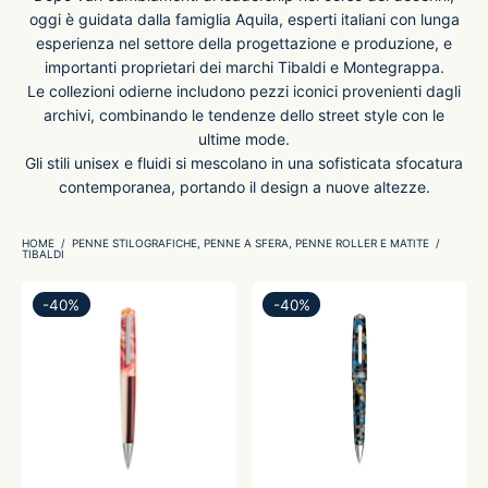
oggi è guidata dalla famiglia Aquila, esperti italiani con lunga
esperienza nel settore della progettazione e produzione, e
-O-Matic
ss
importanti proprietari dei marchi Tibaldi e Montegrappa.
Le collezioni odierne includono pezzi iconici provenienti dagli
akote®
a
archivi, combinando le tendenze dello street style con le
ultime mode.
Gli stili unisex e fluidi si mescolano in una sofisticata sfocatura
pse
r-Castell
contemporanea, portando il design a nuove altezze.
inal Astronaut Space Pen
erpen
HOME
/
PENNE STILOGRAFICHE, PENNE A SFERA, PENNE ROLLER E MATITE
/
TIBALDI
tle Space Pen
y
-
40
%
-
40
%
ll pressurizzato
tblanc
tegrappa
teverde