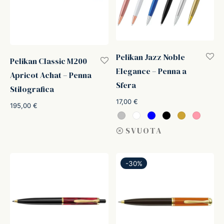
Pelikan Jazz Noble
Pelikan Classic M200
Elegance – Penna a
Apricot Achat – Penna
Sfera
Stilografica
17,00
€
195,00
€
SVUOTA
-
30
%