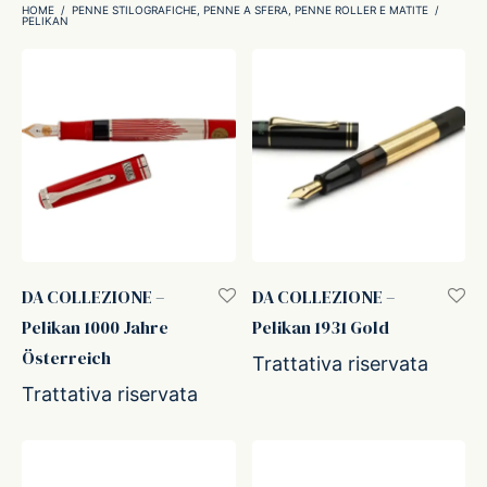
HOME
/
PENNE STILOGRAFICHE, PENNE A SFERA, PENNE ROLLER E MATITE
/
PELIKAN
ker
kan
t
ider
nfarina
DA COLLEZIONE –
DA COLLEZIONE –
Pelikan 1000 Jahre
Pelikan 1931 Gold
dia
Österreich
Trattativa riservata
Trattativa riservata
ing
 Dupont