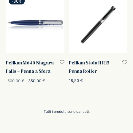
-
30
%
Pelikan M640 Niagara
Pelikan Stola II R15 –
Falls – Penna a Sfera
Penna Roller
Il prezzo
Il prezzo
18,50
€
500,00
€
350,00
€
originale
attuale è:
era:
350,00 €.
500,00 €.
Tutti i prodotti sono caricati.