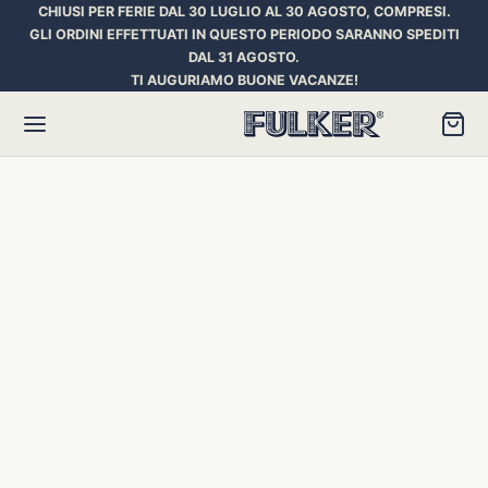
CHIUSI PER FERIE DAL 30 LUGLIO AL 30 AGOSTO, COMPRESI.
GLI ORDINI EFFETTUATI IN QUESTO PERIODO SARANNO SPEDITI
DAL 31 AGOSTO.
TI AUGURIAMO BUONE VACANZE!
Torna
Torna
Torna
HER SPACE PEN
RE PENNE
ILL E INCHIOSTRI
essori
ora
iostri Penne Stilografiche
rican Style
an d’Ache
ll Penna a Sfera
et
umbus
ll Penne Roller