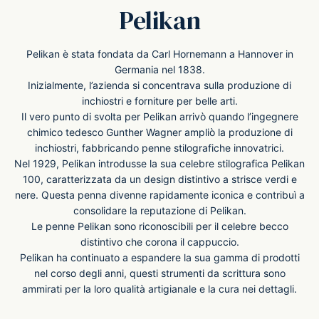
Pelikan
-O-Matic
ss
Pelikan è stata fondata da Carl Hornemann a Hannover in
Germania nel 1838.
akote®
a
Inizialmente, l’azienda si concentrava sulla produzione di
inchiostri e forniture per belle arti.
pse
r-Castell
Il vero punto di svolta per Pelikan arrivò quando l’ingegnere
chimico tedesco Gunther Wagner ampliò la produzione di
inchiostri, fabbricando penne stilografiche innovatrici.
inal Astronaut Space Pen
erpen
Nel 1929, Pelikan introdusse la sua celebre stilografica Pelikan
100, caratterizzata da un design distintivo a strisce verdi e
tle Space Pen
y
nere. Questa penna divenne rapidamente iconica e contribuì a
consolidare la reputazione di Pelikan.
Le penne Pelikan sono riconoscibili per il celebre becco
ll pressurizzato
tblanc
distintivo che corona il cappuccio.
Pelikan ha continuato a espandere la sua gamma di prodotti
tegrappa
nel corso degli anni, questi strumenti da scrittura sono
ammirati per la loro qualità artigianale e la cura nei dettagli.
teverde