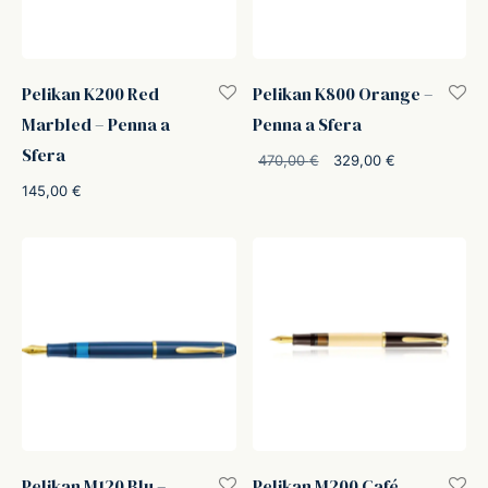
Pelikan K200 Red
Pelikan K800 Orange –
Marbled – Penna a
Penna a Sfera
Sfera
Il prezzo
Il prezzo
470,00
€
329,00
€
originale
attuale è:
145,00
€
era:
329,00 €.
470,00 €.
Pelikan M120 Blu –
Pelikan M200 Café