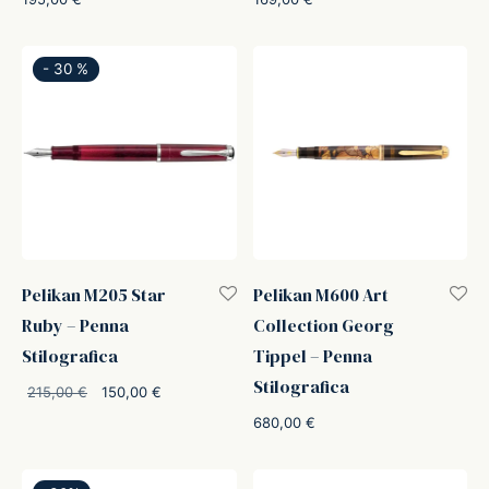
-
30
%
Pelikan M205 Star
Pelikan M600 Art
Ruby – Penna
Collection Georg
Stilografica
Tippel – Penna
Stilografica
Il prezzo
Il prezzo
215,00
€
150,00
€
originale
attuale è:
680,00
€
era:
150,00 €.
215,00 €.