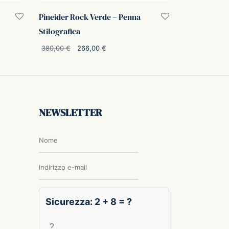
Pineider Rock Verde – Penna
Stilografica
o
Il prezzo
Il prezzo
380,00
€
266,00
€
:
originale
attuale è:
Aggiungi al carrello
.
era:
266,00 €.
380,00 €.
NEWSLETTER
Sicurezza: 2 + 8 = ?