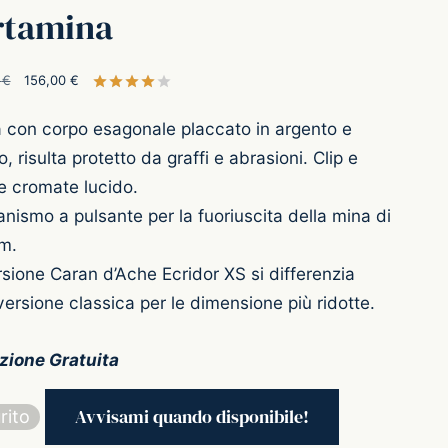
rtamina
Il prezzo
Il prezzo
0
€
156,00
€
Valutato
su 5 su base di
1
recensioni
originale
attuale è:
a con corpo esagonale placcato in argento e
era:
156,00 €.
o, risulta protetto da graffi e abrasioni. Clip e
195,00 €.
re cromate lucido.
ismo a pulsante per la fuoriuscita della mina di
m.
sione Caran d’Ache Ecridor XS si differenzia
versione classica per le dimensione più ridotte.
zione Gratuita
rito