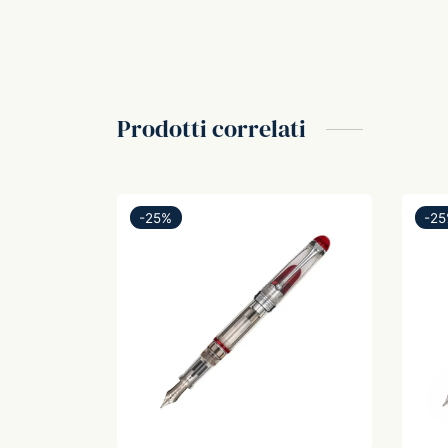
Prodotti correlati
-
25
%
-
25