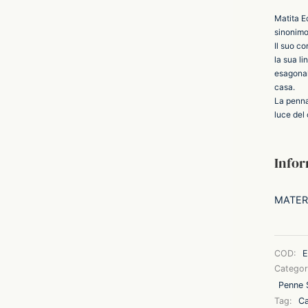
Matita Ec
sinonimo 
Il suo c
la sua li
esagonal
casa.
La penna 
luce del 
Infor
MATER
COD:
E
Categor
Penne S
Tag:
Ca