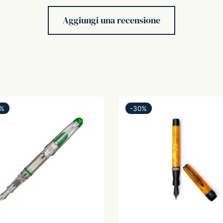
Aggiungi una recensione
%
-
30
%