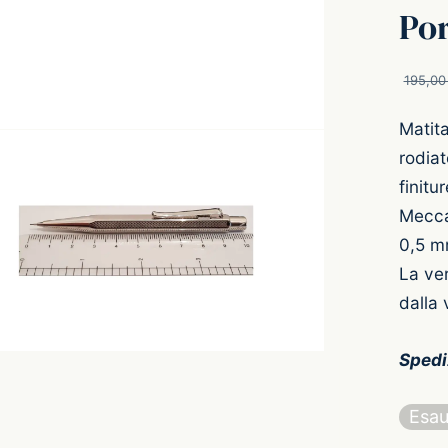
Po
195,0
Matit
rodiat
finitu
Meccan
0,5 m
La ver
dalla 
Spedi
Esau