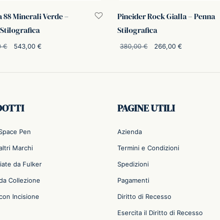
 88 Minerali Verde –
Pineider Rock Gialla – Penna
Stilografica
Stilografica
Il prezzo
Il prezzo
Il prezzo
Il prezz
0
€
543,00
€
380,00
€
266,00
€
originale
attuale è:
originale
attuale è
i al carrello
Aggiungi al carrello
era:
543,00 €.
era:
266,00 €
725,00 €.
380,00 €.
DOTTI
PAGINE UTILI
 Space Pen
Azienda
ltri Marchi
Termini e Condizioni
iate da Fulker
Spedizioni
da Collezione
Pagamenti
con Incisione
Diritto di Recesso
Esercita il Diritto di Recesso