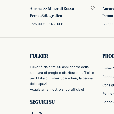
Aurora 88 Minerali Rossa –
Aurora
Penna Stilografica
Penna 
Il prezzo
Il prezzo
725,00
€
543,00
€
725,0
originale
attuale è:
Aggiungi al carrello
Aggiung
era:
543,00 €.
725,00 €.
FULKER
PRO
Fulker è da oltre 50 anni centro della
Fisher
scrittura di pregio e distributore ufficiale
Penne a
per l’Italia di Fisher Space Pen, la penna
dello spazio!
Consigl
Acquista nel nostro shop ufficiale!
Penne 
SEGUICI SU
Penne 