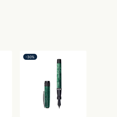
-
30
%