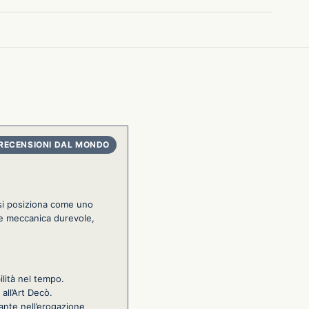
 si posiziona come uno
ne meccanica durevole,
ilità nel tempo.
all’Art Decò.
ante nell’erogazione