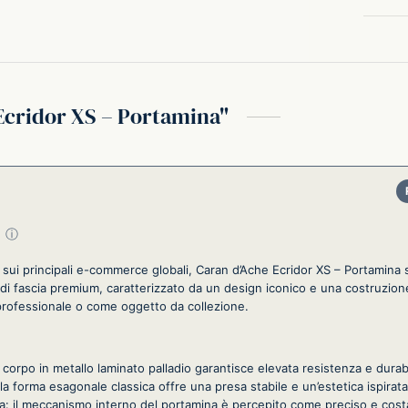
Ecridor XS – Portamina
su 5
ⓘ
i sui principali e-commerce globali, Caran d’Ache Ecridor XS – Portamina
 di fascia premium, caratterizzato da un design iconico e una costruzio
 professionale o come oggetto da collezione.
il corpo in metallo laminato palladio garantisce elevata resistenza e durab
a forma esagonale classica offre una presa stabile e un’estetica ispirata 
ca: il meccanismo interno del portamina è percepito come preciso e cost