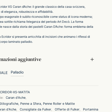
ridor XS Caran d’Ache: il grande classico della casa svizzera,
di eleganza, robustezza e affidabilità.
orpo esagonale è subito riconoscibile come status di icona moderna;
nea sottile richiama l’eleganza del periodo Art Decò. La forma
e nasce dalla storia dei pastelli Caran D’Ache: forma emblema della
Ecridor si presenta arricchita di incisioni che animano i riflessi di
corpo laminato palladio.
mazioni aggiuntive
Palladio
IALE
CRIDOR-XS-MATITA
ie:
Caran d'Ache
,
tilografiche, Penne a Sfera, Penne Roller e Matite
ran d'Ache
,
Consigliate da Fulker
,
Offerte di Fulker
,
Portamina