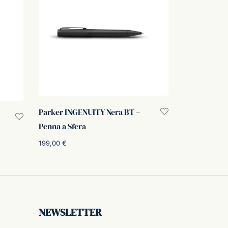
Parker INGENUITY Nera BT –
Penna a Sfera
199,00
€
o
Aggiungi al carrello
:
.
NEWSLETTER