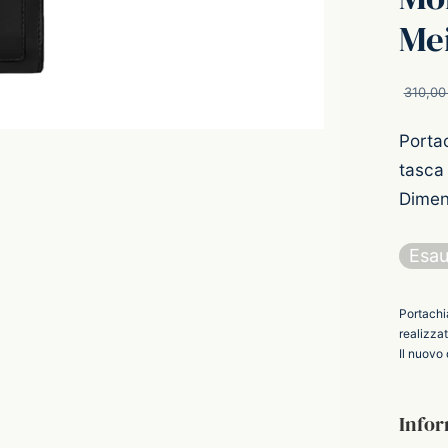
Mei
310,0
Portac
tasca 
Dimen
Esau
Portachia
realizza
Il nuovo 
Infor