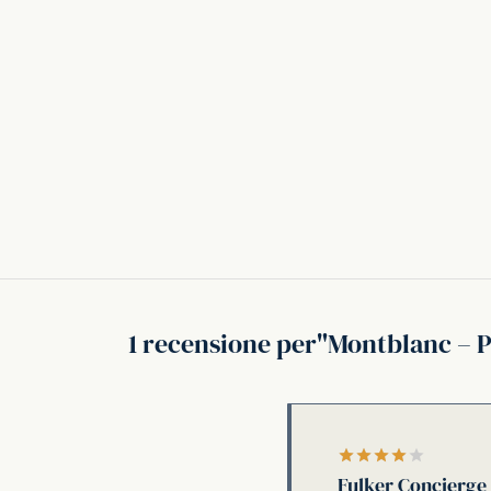
1 recensione per
Montblanc – P
Valutato
Fulker Concierge