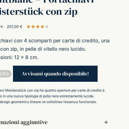
sterstück con zip
Il prezzo
Il prezzo
0
€
201,00
€
Valutato
su 5 su base di
1
recensioni
originale
attuale è:
hiavi con 4 scomparti per carte di credito, una
era:
201,00 €.
con zip, in pelle di vitello nero lucido.
310,00 €.
sioni: 12 x 8 cm.
rito
vi Meisterstück con zip ha quattro aperture per carte di credito è
to in una nuova tipologia di pelle nera estremamente lucida.
design geometrico lineare ne sottolinea l’essenza funzionale.
mazioni aggiuntive