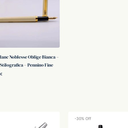
anc Noblesse Oblige Bianca –
Stilografica – Pennino Fine
€
utto
-
30
%
Off