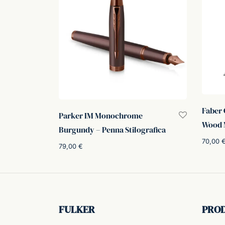
Faber 
Parker IM Monochrome
Wood 
Burgundy – Penna Stilografica
70,00
79,00
€
Aggiung
Scegli
FULKER
PRO