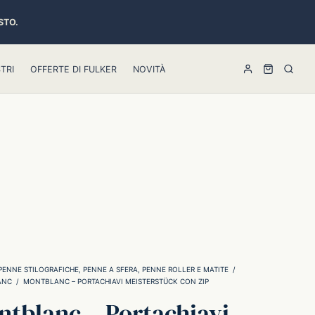
STO.
TRI
OFFERTE DI FULKER
NOVITÀ
PENNE STILOGRAFICHE, PENNE A SFERA, PENNE ROLLER E MATITE
/
ANC
/
MONTBLANC – PORTACHIAVI MEISTERSTÜCK CON ZIP
tblanc – Portachiavi