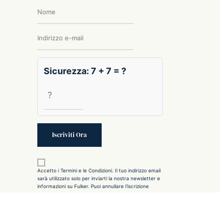
Sicurezza: 7 + 7 = ?
Accetto i Termini e le Condizioni. Il tuo indirizzo email
sarà utilizzato solo per inviarti la nostra newsletter e
informazioni su Fulker. Puoi annullare l'iscrizione
utilizzando il link incluso nella newsletter.
Scopri di più
.