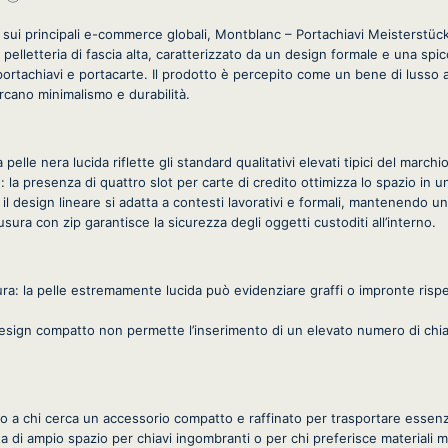
i sui principali e-commerce globali, Montblanc – Portachiavi Meisterstück
pelletteria di fascia alta, caratterizzato da un design formale e una spic
 portachiavi e portacarte. Il prodotto è percepito come un bene di lusso a
ercano minimalismo e durabilità.
a pelle nera lucida riflette gli standard qualitativi elevati tipici del marchio
e: la presenza di quattro slot per carte di credito ottimizza lo spazio in
il design lineare si adatta a contesti lavorativi e formali, mantenendo un 
iusura con zip garantisce la sicurezza degli oggetti custoditi all’interno.
itura: la pelle estremamente lucida può evidenziare graffi o impronte rispe
l design compatto non permette l’inserimento di un elevato numero di chi
ato a chi cerca un accessorio compatto e raffinato per trasportare essenz
ta di ampio spazio per chiavi ingombranti o per chi preferisce materiali 