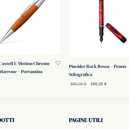
Castell E-Motion Chrome
Pineider Rock Rossa – Penna
Marrone – Portamina
Stilografica
€
Il prezzo
Il prezz
380,00
€
266,00
€
i al carrello
originale
attuale è
Aggiungi al carrello
era:
266,00 €
380,00 €.
DOTTI
PAGINE UTILI