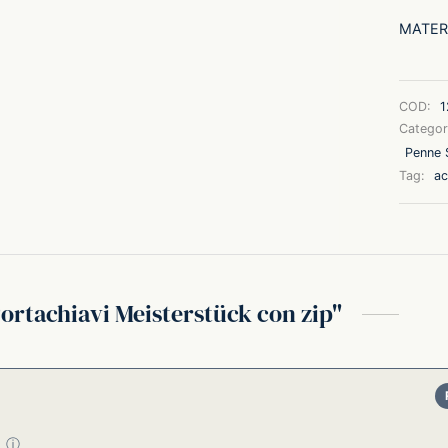
MATER
COD:
1
Categor
Penne S
Tag:
ac
ortachiavi Meisterstück con zip
su 5
ⓘ