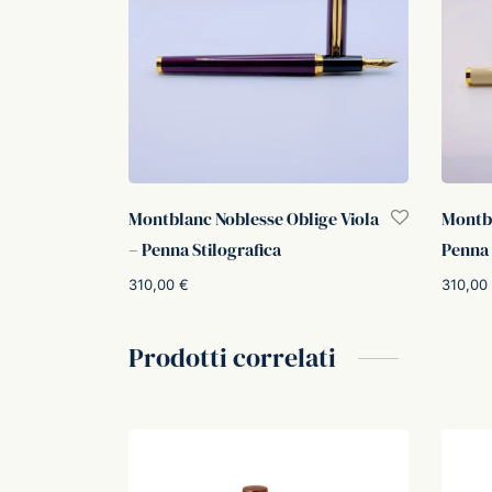
Montblanc Noblesse Oblige Viola
Montbl
– Penna Stilografica
Penna 
310,00
€
310,00
Aggiungi al carrello
Leggi t
Prodotti correlati