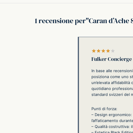
1 recensione per
Caran d’Ache 
Valutato
Fulker Concierge
In base alle recension
posiziona come uno str
un’elevata affidabilità
quotidiano professional
standard svizzeri del 
Punti di forza:
– Design ergonomico: l
l’affaticamento durante
– Qualità costruttiva: 
– Estetica Black Editio