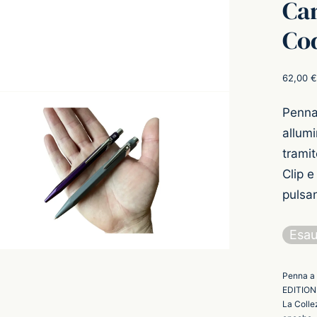
Car
Cod
62,00
€
Penna
allumi
tramit
Clip 
pulsan
Esau
Penna a 
EDITION:
La Colle