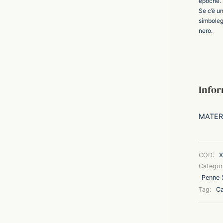
epoche.
Se c’è u
simbolegg
nero.
Infor
MATER
COD:
X
Categor
Penne S
Tag:
Ca