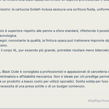
iostro: la cartuccia Goliath inclusa assicura una scrittura fluida, unifor
osto è superiore rispetto alle penne a sfera standard, riflettendo il pos
tecnologica.
egni: nonostante la qualità, la finitura opaca può trattenere impronte dig
nsivo.
 il corpo XL, pur essendo più grande, potrebbe risultare meno bilanciat
 Black Code è consigliata a professionisti e appassionati di cancelleria
a minimalista e affidabilità meccanica. Non è ideale per chi predilige pe
 un prodotto a basso costo per utilizzi sporadici. Scelta solida per l’uso 
necessita di una presa sottile o di un budget contenuto.