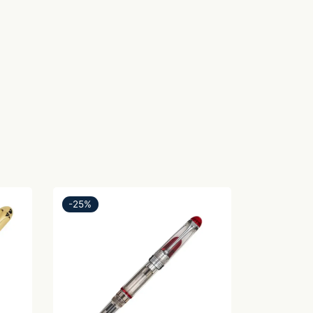
-
25
%