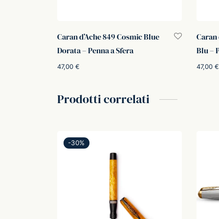
Caran d’Ache 849 Cosmic Blue
Caran 
Dorata – Penna a Sfera
Blu – 
47,00
€
47,00
€
Aggiungi al carrello
Aggiung
Prodotti correlati
-
30
%