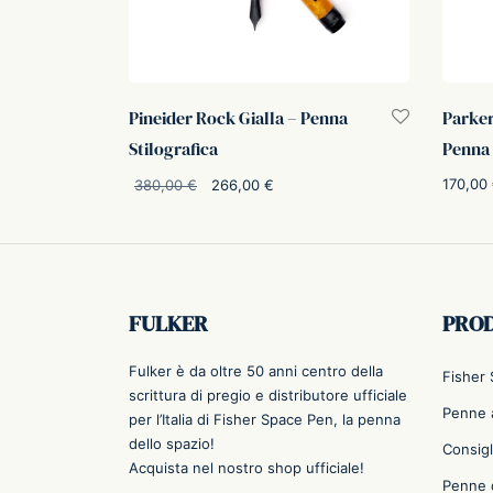
Pineider Rock Gialla – Penna
Parker
Stilografica
Penna 
Il prezzo
Il prezzo
170,00
380,00
€
266,00
€
originale
attuale è:
Aggiung
Aggiungi al carrello
era:
266,00 €.
380,00 €.
FULKER
PRO
Fulker è da oltre 50 anni centro della
Fisher
scrittura di pregio e distributore ufficiale
Penne a
per l’Italia di Fisher Space Pen, la penna
dello spazio!
Consigl
Acquista nel nostro shop ufficiale!
Penne 