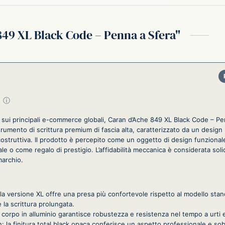
849 XL Black Code – Penna a Sfera
su 5
ⓘ
i sui principali e-commerce globali, Caran d’Ache 849 XL Black Code – Pe
umento di scrittura premium di fascia alta, caratterizzato da un design 
 costruttiva. Il prodotto è percepito come un oggetto di design funzionale
e o come regalo di prestigio. L’affidabilità meccanica è considerata solida
marchio.
a versione XL offre una presa più confortevole rispetto al modello sta
 la scrittura prolungata.
il corpo in alluminio garantisce robustezza e resistenza nel tempo a urti e 
n: la finitura total black opaca conferisce un aspetto professionale e sob