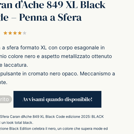
an d’Ache 849 XL Black
e – Penna a Sfera
Valutato
su 5 su base di
1
recensioni
 a sfera formato XL con corpo esagonale in
nio colore nero e aspetto metallizzato ottenuto
e laccatura.
e pulsante in cromato nero opaco. Meccanismo a
te.
rito
Sfera Caran d’Ache 849 XL Black Code edizione 2025: BLACK
 un look total black.
zione Black Edition celebra il nero, un colore che supera mode ed