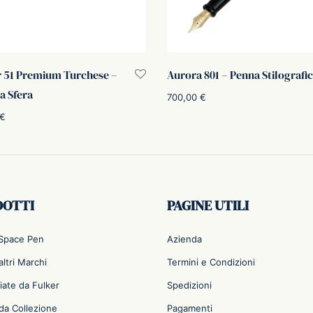
 51 Premium Turchese –
Aurora 801 – Penna Stilografi
a Sfera
700,00
€
€
Scegli
i al carrello
DOTTI
PAGINE UTILI
 Space Pen
Azienda
ltri Marchi
Termini e Condizioni
iate da Fulker
Spedizioni
da Collezione
Pagamenti