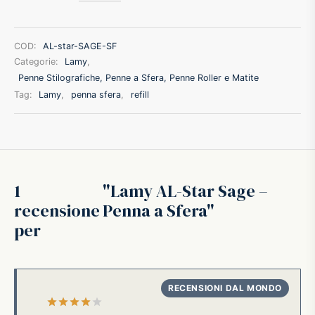
ffer
COD:
AL-star-SAGE-SF
ding A.G.
Categorie:
Lamy
,
Penne Stilografiche, Penne a Sfera, Penne Roller e Matite
Tag:
Lamy
,
penna sfera
,
refill
ldi
onti
erman
1
Lamy AL-Star Sage –
recensione
Penna a Sfera
re Marche
per
Valutato
su 5