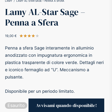
LAMY
/
LAMY AL-STAR SAGE – PENNA A SFERA
Lamy AL-Star Sage –
-O-Matic
ss
Penna a Sfera
akote®
a
19,00
€
Valutato
su 5 su base di
1
recensioni
pse
r-Castell
Penna a sfera Sage interamente in alluminio
inal Astronaut Space Pen
erpen
anodizzato con impugnatura ergonomica in
plastica trasparente di colore verde. Dettagli neri
tle Space Pen
y
e iconico fermaglio ad “U”. Meccanismo a
pulsante.
ll pressurizzato
tblanc
Disponibile per un periodo limitato.
tegrappa
Esaurito
teverde