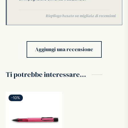
Aggiungi una recensione
Ti potrebbe interessare…
-
10
%