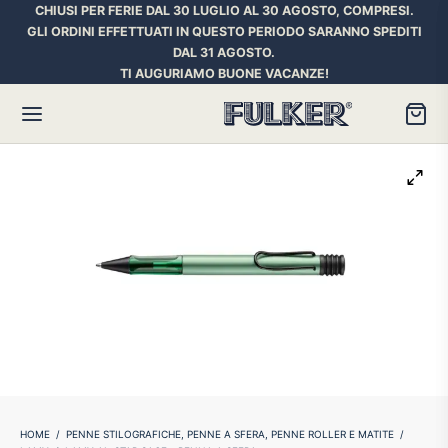
CHIUSI PER FERIE DAL 30 LUGLIO AL 30 AGOSTO, COMPRESI.
GLI ORDINI EFFETTUATI IN QUESTO PERIODO SARANNO SPEDITI
DAL 31 AGOSTO.
TI AUGURIAMO BUONE VACANZE!
Torna
Torna
Torna
HER SPACE PEN
RE PENNE
ILL E INCHIOSTRI
essori
ora
iostri Penne Stilografiche
rican Style
an d’Ache
ll Penna a Sfera
et
umbus
ll Penne Roller
HOME
/
PENNE STILOGRAFICHE, PENNE A SFERA, PENNE ROLLER E MATITE
/