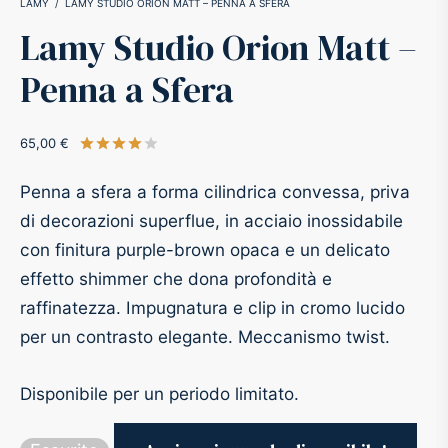
LAMY
/
LAMY STUDIO ORION MATT – PENNA A SFERA
Lamy Studio Orion Matt –
-O-Matic
ss
Penna a Sfera
akote®
a
65,00
€
Valutato
su 5 su base di
1
recensioni
pse
r-Castell
Penna a sfera a forma cilindrica convessa, priva
inal Astronaut Space Pen
erpen
di decorazioni superflue, in acciaio inossidabile
con finitura purple-brown opaca e un delicato
tle Space Pen
y
effetto shimmer che dona profondità e
raffinatezza. Impugnatura e clip in cromo lucido
ll pressurizzato
tblanc
per un contrasto elegante. Meccanismo twist.
tegrappa
Disponibile per un periodo limitato.
teverde