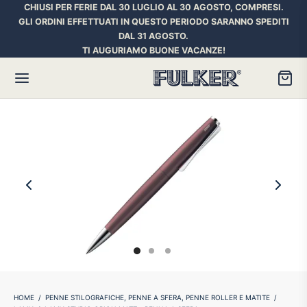
CHIUSI PER FERIE DAL 30 LUGLIO AL 30 AGOSTO, COMPRESI.
GLI ORDINI EFFETTUATI IN QUESTO PERIODO SARANNO SPEDITI
DAL 31 AGOSTO.
TI AUGURIAMO BUONE VACANZE!
Torna
Torna
Torna
HER SPACE PEN
RE PENNE
ILL E INCHIOSTRI
essori
ora
iostri Penne Stilografiche
rican Style
an d’Ache
ll Penna a Sfera
et
umbus
ll Penne Roller
HOME
/
PENNE STILOGRAFICHE, PENNE A SFERA, PENNE ROLLER E MATITE
/