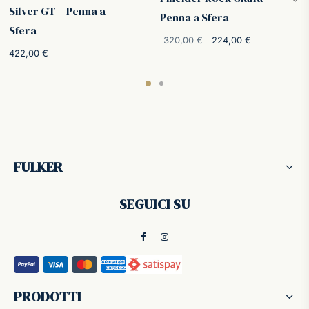
Silver GT – Penna a
Penna a Sfera
Sfera
o
Il prezzo
Il prezzo
320,00
€
224,00
€
422,00
€
:
originale
attuale è:
€.
era:
224,00 €.
320,00 €.
FULKER
SEGUICI SU
PRODOTTI