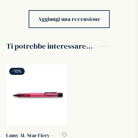
Aggiungi una recensione
Ti potrebbe interessare…
-
10
%
Lamy AL-Star Fiery –