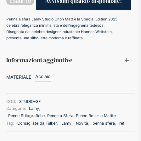
Esaurito
ker
Penna a sfera Lamy Studio Orion Matt è la Special Edition 2025,
celebra l’eleganza minimalista e dell’ingegneria tedesca.
kan
Disegnata dal celebre designer industriale Hannes Wettstein,
presenta una silhouette moderna e raffinata.
t
Informazioni aggiuntive
ider
Acciaio
MATERIALE
nfarina
dia
COD:
STUDIO-SF
Categorie:
Lamy
,
ing
Penne Stilografiche, Penne a Sfera, Penne Roller e Matite
Tag:
Consigliate da Fulker
,
Lamy
,
Novità
,
penna sfera
,
refill
 Dupont