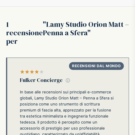
ffer
1
Lamy Studio Orion Matt –
ding A.G.
recensione
Penna a Sfera
per
ldi
onti
Valutato
su 5
erman
Fulker Concierge
ⓘ
re Marche
In base alle recensioni sui principali e-commerce
globali, Lamy Studio Orion Matt – Penna a Sfera si
posiziona come uno strumento di scrittura
premium di fascia alta, apprezzato per la fusione
tra estetica minimalista e ingegneria funzionale
tedesca. Il prodotto è percepito come un
accessorio di prestigio per uso professionale
quotidiano, caratterizzato da un’affidabilità