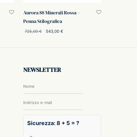
Aurora 88 Minerali Rossa –
Penna Stilografica
o
Il prezzo
Il prezzo
725,00
€
543,00
€
:
originale
attuale è:
Aggiungi al carrello
.
era:
543,00 €.
725,00 €.
NEWSLETTER
Sicurezza: 8 + 5 = ?