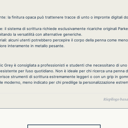
onte: la finitura opaca può trattenere tracce di unto o impronte digitali d
he: il sistema di scrittura richiede esclusivamente ricariche originali Par
imitando la versatilità con alternative generiche.
ali: alcuni utenti potrebbero percepire il corpo della penna come meno 
riore interamente in metallo pesante.
c Grey è consigliata a professionisti e studenti che necessitano di uno 
resistente per l’uso quotidiano. Non è ideale per chi ricerca una penna d
ferisce strumenti di scrittura estremamente leggeri o con un grip in gom
le moderno, meno indicato per chi predilige la personalizzazione estrema