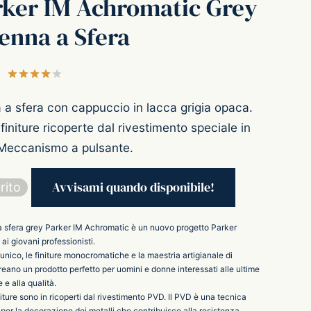
rker IM Achromatic Grey
enna a Sfera
Valutato
su 5 su base di
1
recensioni
 a sfera con cappuccio in lacca grigia opaca.
 finiture ricoperte dal rivestimento speciale in
Meccanismo a pulsante.
rito
 sfera grey Parker IM Achromatic è un nuovo progetto Parker
ai giovani professionisti.
 unico, le finiture monocromatiche e la maestria artigianale di
eano un prodotto perfetto per uomini e donne interessati alle ultime
e alla qualità.
niture sono in ricoperti dal rivestimento PVD. Il PVD è una tecnica
per la decorazione dei metalli che contribuisce alla resistenza