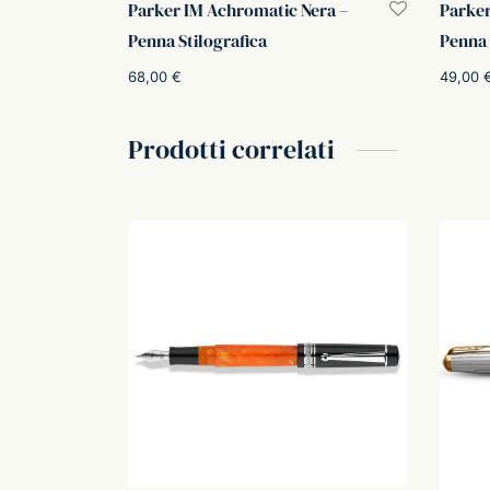
Parker IM Achromatic Nera –
Parker
Penna Stilografica
Penna 
68,00
€
49,00
Scegli
Aggiung
Prodotti correlati