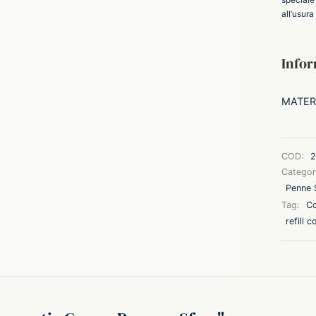
all’usura
Infor
MATER
COD:
2
Categor
Penne S
Tag:
Co
refill 