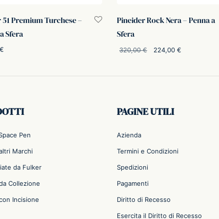
 51 Premium Turchese –
Pineider Rock Nera – Penna a
a Sfera
Sfera
Il prezzo
Il prezz
€
320,00
€
224,00
€
originale
attuale è
i al carrello
Aggiungi al carrello
era:
224,00 €
320,00 €.
DOTTI
PAGINE UTILI
 Space Pen
Azienda
ltri Marchi
Termini e Condizioni
iate da Fulker
Spedizioni
da Collezione
Pagamenti
con Incisione
Diritto di Recesso
Esercita il Diritto di Recesso