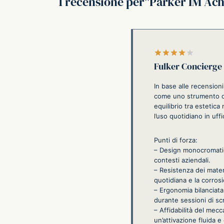
1 recensione per
Parker IM Ach
Valutato
Fulker Concierge
In base alle recension
come uno strumento di 
equilibrio tra estetic
l’uso quotidiano in uffi
Punti di forza:
– Design monocromatic
contesti aziendali.
– Resistenza dei materi
quotidiana e la corros
– Ergonomia bilanciata:
durante sessioni di sc
– Affidabilità del mec
un’attivazione fluida e