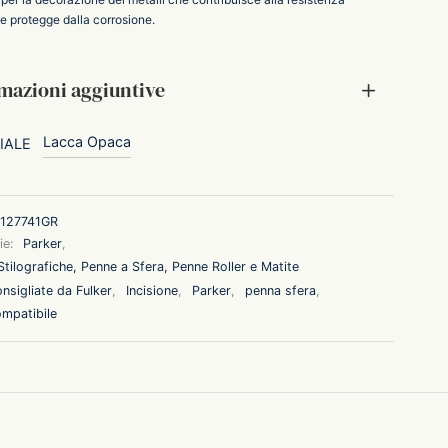
 e protegge dalla corrosione.
mazioni aggiuntive
Lacca Opaca
IALE
127741GR
ie:
Parker
,
tilografiche, Penne a Sfera, Penne Roller e Matite
nsigliate da Fulker
,
Incisione
,
Parker
,
penna sfera
,
compatibile