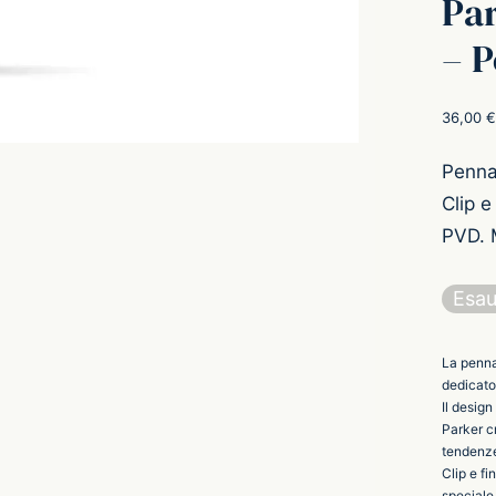
Pa
– P
36,00
€
Penna
Clip e
PVD. 
Esau
La penna
dedicato 
Il design
Parker cr
tendenze 
Clip e fi
speciale 