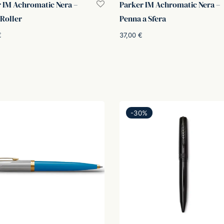
 IM Achromatic Nera –
Parker IM Achromatic Nera –
Roller
Penna a Sfera
€
37,00
€
i al carrello
Aggiungi al carrello
-
30
%