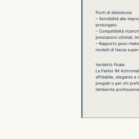
Punti di debolezza:
– Sensibilità alle impr
prolungato.
– Compatibilità ricaric
prestazioni ottimali, l
– Rapporto peso-materi
modelli di fascia supe
Verdetto finale:
La Parker IM Achromati
affidabile, elegante e 
pregiati o per chi pre
l’ambiente professiona