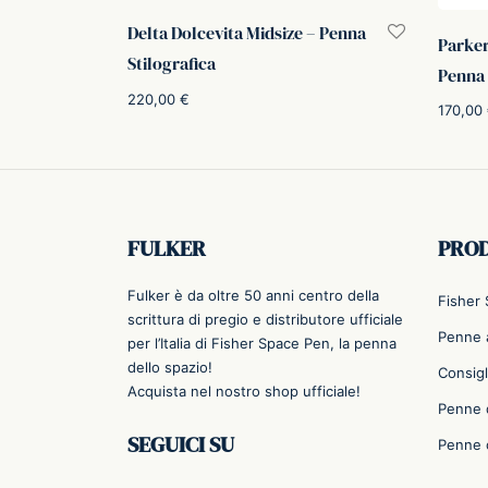
Delta Dolcevita Midsize – Penna
Parker
Stilografica
Penna 
220,00
€
170,00
Scegli
Aggiung
FULKER
PRO
Fulker è da oltre 50 anni centro della
Fisher
scrittura di pregio e distributore ufficiale
Penne a
per l’Italia di Fisher Space Pen, la penna
dello spazio!
Consigl
Acquista nel nostro shop ufficiale!
Penne 
SEGUICI SU
Penne 