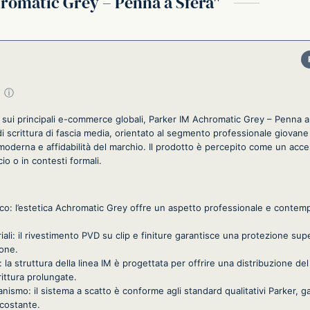
romatic Grey – Penna a Sfera
su 5
ⓘ
i sui principali e-commerce globali, Parker IM Achromatic Grey – Penna a
scrittura di fascia media, orientato al segmento professionale giovane
a moderna e affidabilità del marchio. Il prodotto è percepito come un acc
cio o in contesti formali.
o: l’estetica Achromatic Grey offre un aspetto professionale e contem
ali: il rivestimento PVD su clip e finiture garantisce una protezione supe
ione.
 la struttura della linea IM è progettata per offrire una distribuzione d
rittura prolungate.
canismo: il sistema a scatto è conforme agli standard qualitativi Parker, 
 costante.