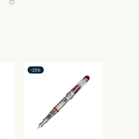
-
25
%