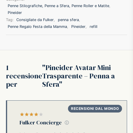
Penne Stilografiche, Penne a Sfera, Penne Roller e Matite
,
ffer
Pineider
Tag:
Consigliate da Fulker
,
penna sfera
,
ding A.G.
Penne Regalo Festa della Mamma
,
Pineider
,
refill
ldi
onti
1
Pineider Avatar Mini
recensione
Trasparente – Penna a
erman
per
Sfera
re Marche
Valutato
su 5
Fulker Concierge
ⓘ