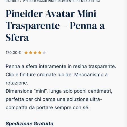
PINEIDER
/
PINEIDER AVATAR MINI TRASPARENTE – PENNA A SFERA
Pineider Avatar Mini
-O-Matic
ss
Trasparente – Penna a
akote®
a
Sfera
pse
r-Castell
170,00
€
Valutato
su 5 su base di
1
recensioni
inal Astronaut Space Pen
erpen
Penna a sfera interamente in resina trasparente.
Clip e finiture cromate lucide. Meccanismo a
tle Space Pen
y
rotazione.
Dimensione “mini”, lunga solo pochi centimetri,
ll pressurizzato
tblanc
perfetta per chi cerca una soluzione ultra-
tegrappa
compatta da portare sempre con sé.
teverde
Spedizione Gratuita