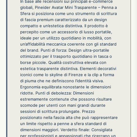
In base alle recensioni sui principali e-commerce
globali, Pineider Avatar Mini Trasparente – Penna a
Sfera si posiziona come uno strumento di scrittura
di fascia premium caratterizzato da un design
compatto e un’estetica distintiva. Il prodotto è
percepito come un accessorio di lusso portatile,
ideale per un utilizzo quotidiano in mobilità, con
un’affidabilità meccanica coerente con gli standard
del brand. Punti di forza: Design ultra-portatile
ottimizzato per il trasporto quotidiano in tasca o
borse piccole. Qualità costruttiva elevata con
estetica trasparente distintiva. Elementi decorativi
iconici come lo skyline di Firenze e la clip a forma
di piuma che ne definiscono l’identità visiva.
Ergonomia equilibrata nonostante le dimensioni
ridotte. Punti di debolezza: Dimensioni
estremamente contenute che possono risultare
scomode per utenti con mani grandi durante
sessioni di scrittura prolungate. Prezzo
posizionato nella fascia alta che può rappresentare
un limite rispetto a penne a sfera standard di
dimensioni maggiori. Verdetto finale: Consigliata
per professionisti e appassionati che ricercano un