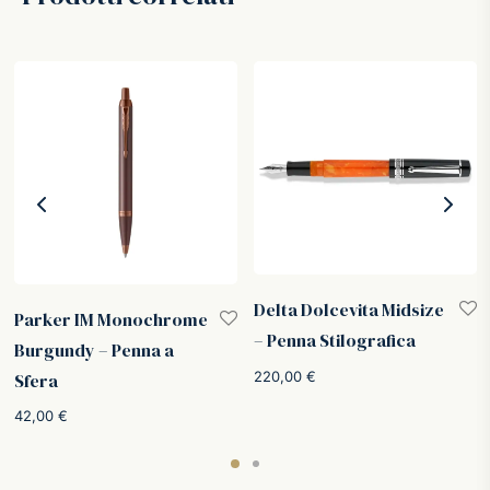
Delta Dolcevita Midsize
Parker IM Monochrome
– Penna Stilografica
Burgundy – Penna a
220,00
€
Sfera
42,00
€