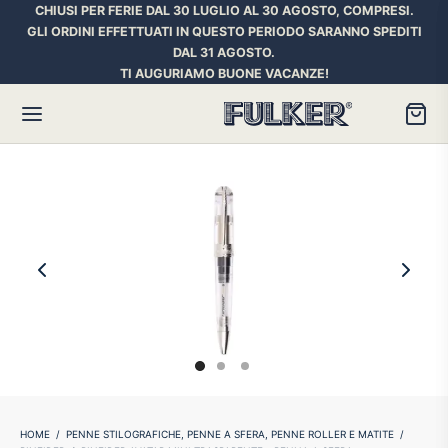
CHIUSI PER FERIE DAL 30 LUGLIO AL 30 AGOSTO, COMPRESI.
GLI ORDINI EFFETTUATI IN QUESTO PERIODO SARANNO SPEDITI
DAL 31 AGOSTO.
TI AUGURIAMO BUONE VACANZE!
Torna
Torna
Torna
HER SPACE PEN
RE PENNE
ILL E INCHIOSTRI
essori
ora
iostri Penne Stilografiche
rican Style
an d’Ache
ll Penna a Sfera
et
umbus
ll Penne Roller
HOME
/
PENNE STILOGRAFICHE, PENNE A SFERA, PENNE ROLLER E MATITE
/