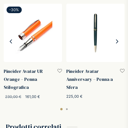
-
30
%
Pineider Avatar UR
Pineider Avatar
Orange – Penna
Anniversary – Penna a
Stilografica
Sfera
o
:
Il prezzo
Il prezzo
225,00
€
230,00
€
161,00
€
€.
originale
attuale
era:
è:
230,00 €.
161,00 €.
Prodotti correlati