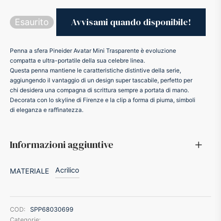
ker
Esaurito
kan
Penna a sfera Pineider Avatar Mini Trasparente è evoluzione
compatta e ultra-portatile della sua celebre linea.
Questa penna mantiene le caratteristiche distintive della serie,
t
aggiungendo il vantaggio di un design super tascabile, perfetto per
chi desidera una compagna di scrittura sempre a portata di mano.
ider
Decorata con lo skyline di Firenze e la clip a forma di piuma, simboli
di eleganza e raffinatezza.
nfarina
Informazioni aggiuntive
dia
Acrilico
MATERIALE
ing
 Dupont
COD:
SPP68030699
Categorie: