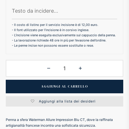
ker
- Il costo di listino per il servizio incisione è di 12,00 euro.
kan
- Il font utilizzato per l’incisione è in corsivo inglese.
- L'incisione viene eseguita esclusivamente sul cappuccio della penna.
- La lavorazione richiede 48 ore in più per l’evasione dell’ordine.
t
- Le penne incise non possono essere sostituite o rese.
ider
nfarina
AGGIUNGI AL CARRELLO
dia
Aggiungi alla lista dei desideri
ing
Penna a sfera Waterman Allure Impression Blu CT, dove la raffinata
 Dupont
artigianalità francese incontra una sofisticata sicurezza.