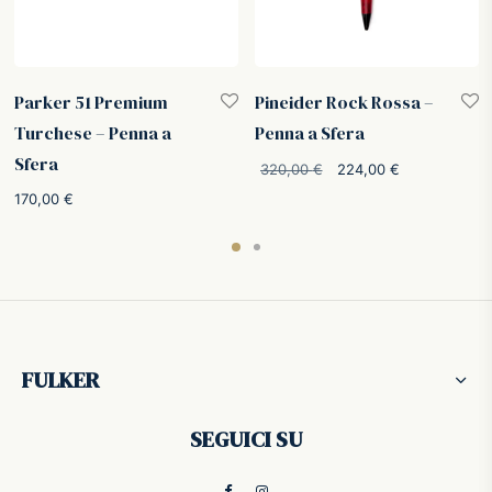
Parker 51 Premium
Pineider Rock Rossa –
Turchese – Penna a
Penna a Sfera
Sfera
o
Il prezzo
Il prezzo
320,00
€
224,00
€
:
originale
attuale è:
170,00
€
.
era:
224,00 €.
320,00 €.
FULKER
SEGUICI SU