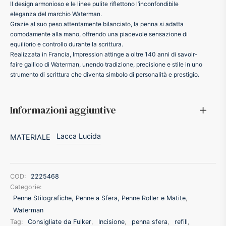
Il design armonioso e le linee pulite riflettono l’inconfondibile
eleganza del marchio Waterman.
ffer
Grazie al suo peso attentamente bilanciato, la penna si adatta
comodamente alla mano, offrendo una piacevole sensazione di
ding A.G.
equilibrio e controllo durante la scrittura.
Realizzata in Francia, Impression attinge a oltre 140 anni di savoir-
faire gallico di Waterman, unendo tradizione, precisione e stile in uno
ldi
strumento di scrittura che diventa simbolo di personalità e prestigio.
onti
Informazioni aggiuntive
erman
Lacca Lucida
MATERIALE
re Marche
COD:
2225468
Categorie:
Penne Stilografiche, Penne a Sfera, Penne Roller e Matite
,
Waterman
Tag:
Consigliate da Fulker
,
Incisione
,
penna sfera
,
refill
,