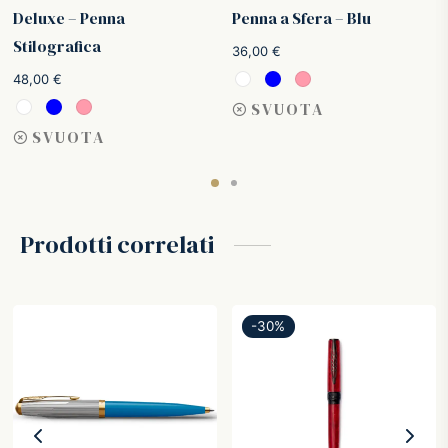
Deluxe – Penna
Penna a Sfera – Blu
Stilografica
36,00
€
o
48,00
€
:
SVUOTA
.
SVUOTA
Prodotti correlati
-
30
%