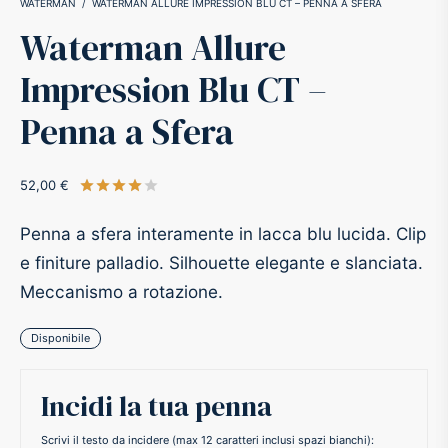
WATERMAN
/
WATERMAN ALLURE IMPRESSION BLU CT – PENNA A SFERA
Waterman Allure
-O-Matic
ss
Impression Blu CT –
akote®
a
Penna a Sfera
pse
r-Castell
52,00
€
Valutato
su 5 su base di
1
recensioni
inal Astronaut Space Pen
erpen
Penna a sfera interamente in lacca blu lucida. Clip
e finiture palladio. Silhouette elegante e slanciata.
tle Space Pen
y
Meccanismo a rotazione.
ll pressurizzato
tblanc
Disponibile
tegrappa
Incidi la tua penna
teverde
Scrivi il testo da incidere (max 12 caratteri inclusi spazi bianchi):