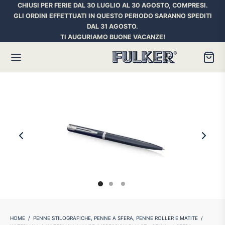
CHIUSI PER FERIE DAL 30 LUGLIO AL 30 AGOSTO, COMPRESI.
GLI ORDINI EFFETTUATI IN QUESTO PERIODO SARANNO SPEDITI
DAL 31 AGOSTO.
TI AUGURIAMO BUONE VACANZE!
Torna
Torna
Torna
HER SPACE PEN
RE PENNE
ILL E INCHIOSTRI
essori
ora
iostri Penne Stilografiche
rican Style
an d’Ache
ll Penna a Sfera
et
umbus
ll Penne Roller
HOME
/
PENNE STILOGRAFICHE, PENNE A SFERA, PENNE ROLLER E MATITE
/