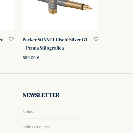
zo
Parker SONNET Ciselé Silver GT
– Penna Stilografica
650,00
€
Aggiungi al carrello
NEWSLETTER