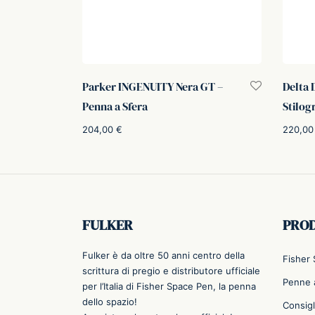
Parker INGENUITY Nera GT –
Delta 
Penna a Sfera
Stilog
204,00
€
220,0
Aggiungi al carrello
Scegli
FULKER
PRO
Fulker è da oltre 50 anni centro della
Fisher
scrittura di pregio e distributore ufficiale
Penne a
per l’Italia di Fisher Space Pen, la penna
dello spazio!
Consigl