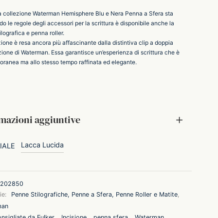
 collezione Waterman Hemisphere Blu e Nera Penna a Sfera sta
do le regole degli accessori per la scrittura è disponibile anche la
lografica e penna roller.
ione è resa ancora più affascinante dalla distintiva clip a doppia
zione di Waterman. Essa garantisce un’esperienza di scrittura che è
ranea ma allo stesso tempo raffinata ed elegante.
mazioni aggiuntive
Lacca Lucida
IALE
202850
ie:
Penne Stilografiche, Penne a Sfera, Penne Roller e Matite
,
man
nsigliate da Fulker
,
Incisione
,
penna sfera
,
Waterman