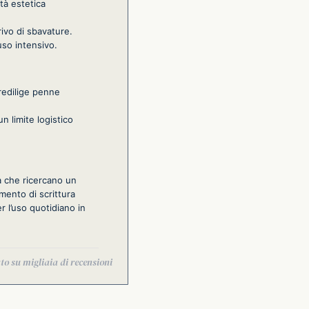
ità estetica
rivo di sbavature.
uso intensivo.
predilige penne
n limite logistico
a che ricercano un
mento di scrittura
er l’uso quotidiano in