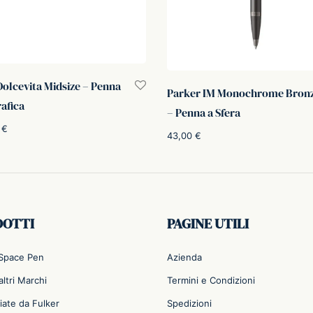
Dolcevita Midsize – Penna
Parker IM Monochrome Bron
rafica
– Penna a Sfera
0
€
43,00
€
Aggiungi al carrello
DOTTI
PAGINE UTILI
 Space Pen
Azienda
ltri Marchi
Termini e Condizioni
iate da Fulker
Spedizioni