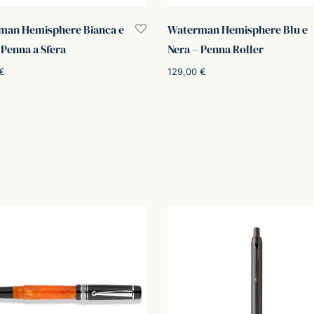
man Hemisphere Bianca e
Waterman Hemisphere Blu e
 Penna a Sfera
Nera – Penna Roller
€
129,00
€
i al carrello
Aggiungi al carrello