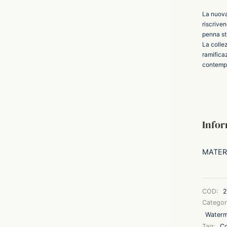
La nuova
riscriven
penna sti
La collez
ramifica
contempo
Infor
MATER
COD:
2
Categor
Water
Tag:
Co