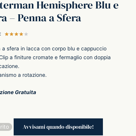
terman Hemisphere Blu e
a – Penna a Sfera
€
Valutato
su 5 su base di
1
recensioni
 a sfera in lacca con corpo blu e cappuccio
Clip a finiture cromate e fermaglio con doppia
cazione.
nismo a rotazione.
zione Gratuita
rito