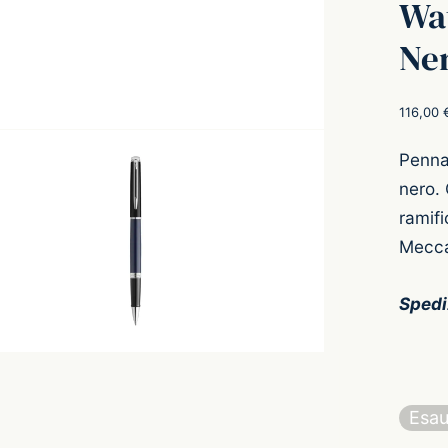
Wa
Ner
116,00
Penna
nero. 
ramifi
Mecca
Spedi
Esau