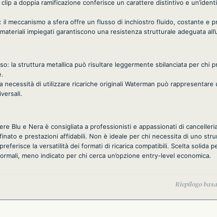
la clip a doppia ramificazione conferisce un carattere distintivo e un’ident
to: il meccanismo a sfera offre un flusso di inchiostro fluido, costante e p
i materiali impiegati garantiscono una resistenza strutturale adeguata all’
so: la struttura metallica può risultare leggermente sbilanciata per chi 
.
 la necessità di utilizzare ricariche originali Waterman può rappresentare u
versali.
 Blu e Nera è consigliata a professionisti e appassionati di cancelleri
inato e prestazioni affidabili. Non è ideale per chi necessita di uno stru
referisce la versatilità dei formati di ricarica compatibili. Scelta solida p
 formali, meno indicato per chi cerca un’opzione entry-level economica.