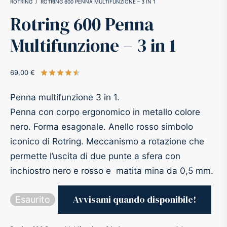
ROTRING
/
ROTRING 600 PENNA MULTIFUNZIONE – 3 IN 1
Rotring 600 Penna
-O-Matic
ss
Multifunzione – 3 in 1
akote®
a
69,00
€
Valutato
su 5 su base di
2
recensioni
pse
r-Castell
Penna multifunzione 3 in 1.
inal Astronaut Space Pen
erpen
Penna con corpo ergonomico in metallo colore
nero. Forma esagonale. Anello rosso simbolo
tle Space Pen
y
iconico di Rotring. Meccanismo a rotazione che
permette l’uscita di due punte a sfera con
ll pressurizzato
tblanc
inchiostro nero e rosso e matita mina da 0,5 mm.
tegrappa
Esaurito
teverde