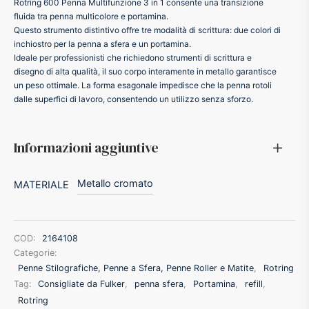
Rotring 600 Penna Multifunzione 3 in 1 consente una transizione
fluida tra penna multicolore e portamina.
ker
Questo strumento distintivo offre tre modalità di scrittura: due colori di
inchiostro per la penna a sfera e un portamina.
Ideale per professionisti che richiedono strumenti di scrittura e
kan
disegno di alta qualità, il suo corpo interamente in metallo garantisce
un peso ottimale. La forma esagonale impedisce che la penna rotoli
dalle superfici di lavoro, consentendo un utilizzo senza sforzo.
t
ider
Informazioni aggiuntive
nfarina
Metallo cromato
MATERIALE
dia
COD:
2164108
Categorie:
ing
Penne Stilografiche, Penne a Sfera, Penne Roller e Matite
,
Rotring
Tag:
Consigliate da Fulker
,
penna sfera
,
Portamina
,
refill
,
 Dupont
Rotring