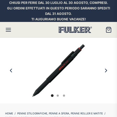
CHIUSI PER FERIE DAL 30 LUGLIO AL 30 AGOSTO, COMPRESI.
GLI ORDINI EFFETTUATI IN QUESTO PERIODO SARANNO SPEDITI
DAL 31 AGOSTO.
TI AUGURIAMO BUONE VACANZE!
Torna
Torna
Torna
HER SPACE PEN
RE PENNE
ILL E INCHIOSTRI
essori
ora
iostri Penne Stilografiche
rican Style
an d’Ache
ll Penna a Sfera
et
umbus
ll Penne Roller
HOME
/
PENNE STILOGRAFICHE, PENNE A SFERA, PENNE ROLLER E MATITE
/