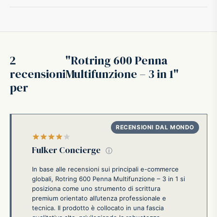
ffer
ding A.G.
2
Rotring 600 Penna
ldi
recensioni
Multifunzione – 3 in 1
per
onti
erman
Valutato
su 5
re Marche
Fulker Concierge
ⓘ
In base alle recensioni sui principali e-commerce
globali, Rotring 600 Penna Multifunzione – 3 in 1 si
posiziona come uno strumento di scrittura
premium orientato all’utenza professionale e
tecnica. Il prodotto è collocato in una fascia