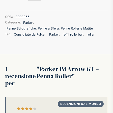
ffer
COD:
2200955
ding A.G.
Categorie:
Parker
,
Penne Stilografiche, Penne a Sfera, Penne Roller e Matite
Tag:
Consigliate da Fulker
,
Parker
,
refill rollerball
,
roller
ldi
onti
erman
1
Parker IM Arrow GT –
recensione
Penna Roller
re Marche
per
Valutato
su 5