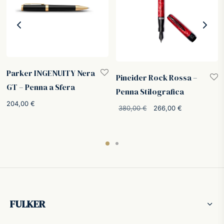
Parker INGENUITY Nera
Pineider Rock Rossa –
GT – Penna a Sfera
Penna Stilografica
204,00
€
Il prezzo
Il prezzo
380,00
€
266,00
€
originale
attuale è:
era:
266,00 €.
380,00 €.
FULKER