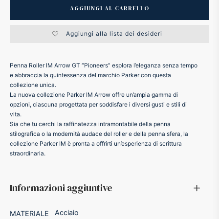
AGGIUNGI AL CARRELLO
ker
Aggiungi alla lista dei desideri
kan
Penna Roller IM Arrow GT “Pioneers” esplora l’eleganza senza tempo
t
e abbraccia la quintessenza del marchio Parker con questa
collezione unica.
La nuova collezione Parker IM Arrow offre un’ampia gamma di
ider
opzioni, ciascuna progettata per soddisfare i diversi gusti e stili di
vita.
Sia che tu cerchi la raffinatezza intramontabile della penna
nfarina
stilografica o la modernità audace del roller e della penna sfera, la
collezione Parker IM è pronta a offrirti un’esperienza di scrittura
dia
straordinaria.
ing
Informazioni aggiuntive
 Dupont
Acciaio
MATERIALE