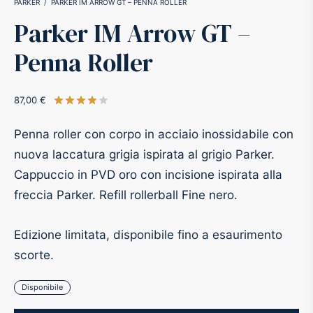
PARKER
/
PARKER IM ARROW GT – PENNA ROLLER
Parker IM Arrow GT –
-O-Matic
ss
Penna Roller
akote®
a
87,00
€
Valutato
su 5 su base di
1
recensioni
pse
r-Castell
Penna roller con corpo in acciaio inossidabile con
inal Astronaut Space Pen
erpen
nuova laccatura grigia ispirata al grigio Parker.
Cappuccio in PVD oro con incisione ispirata alla
tle Space Pen
y
freccia Parker. Refill rollerball Fine nero.
ll pressurizzato
tblanc
Edizione limitata, disponibile fino a esaurimento
scorte.
tegrappa
Disponibile
teverde