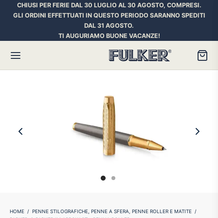
CHIUSI PER FERIE DAL 30 LUGLIO AL 30 AGOSTO, COMPRESI.
GLI ORDINI EFFETTUATI IN QUESTO PERIODO SARANNO SPEDITI
DAL 31 AGOSTO.
TI AUGURIAMO BUONE VACANZE!
Torna
Torna
Torna
HER SPACE PEN
RE PENNE
ILL E INCHIOSTRI
essori
ora
iostri Penne Stilografiche
rican Style
an d’Ache
ll Penna a Sfera
et
umbus
ll Penne Roller
HOME
/
PENNE STILOGRAFICHE, PENNE A SFERA, PENNE ROLLER E MATITE
/