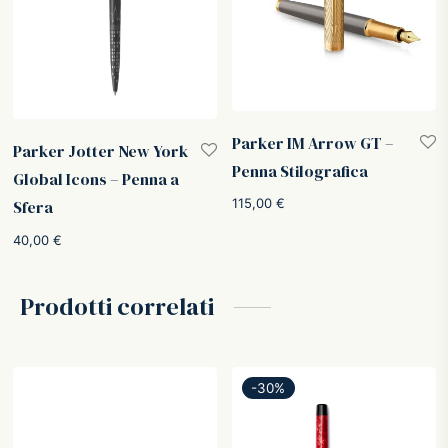
Parker IM Arrow GT –
Parker Jotter New York
Penna Stilografica
Global Icons – Penna a
115,00
€
Sfera
40,00
€
Prodotti correlati
-
30
%