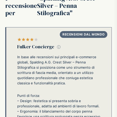
recensione
Silver – Penna
ffer
per
Stilografica
ding A.G.
ldi
Valutato
su 5
Fulker Concierge
ⓘ
onti
In base alle recensioni sui principali e-commerce
globali, Spalding A.G. Crest Silver – Penna
erman
Stilografica si posiziona come uno strumento di
scrittura di fascia media, orientato a un utilizzo
quotidiano professionale che coniuga estetica
re Marche
classica e funzionalità pratica.
Punti di forza:
– Design: l’estetica si presenta sobria e
professionale, adatta ad ambienti di lavoro formali.
– Ergonomia: il bilanciamento del corpo penna
favorisce una scrittura prolungata senza eccessivo