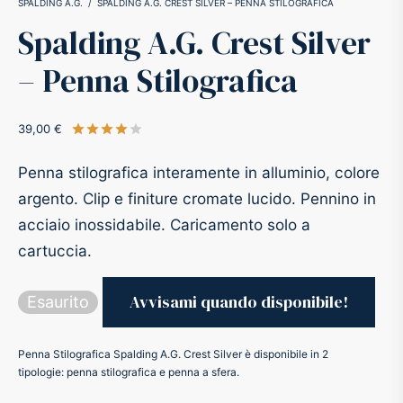
SPALDING A.G.
/
SPALDING A.G. CREST SILVER – PENNA STILOGRAFICA
Spalding A.G. Crest Silver
-O-Matic
ss
– Penna Stilografica
akote®
a
39,00
€
Valutato
su 5 su base di
1
recensioni
pse
r-Castell
Penna stilografica interamente in alluminio, colore
inal Astronaut Space Pen
erpen
argento. Clip e finiture cromate lucido. Pennino in
acciaio inossidabile. Caricamento solo a
tle Space Pen
y
cartuccia.
ll pressurizzato
tblanc
Esaurito
tegrappa
Penna Stilografica Spalding A.G. Crest Silver è disponibile in 2
tipologie: penna stilografica e penna a sfera.
teverde