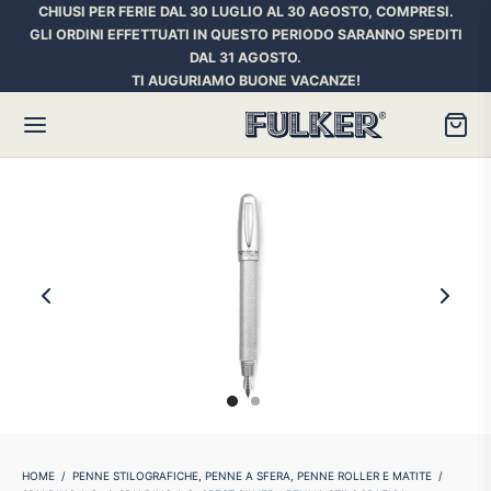
CHIUSI PER FERIE DAL 30 LUGLIO AL 30 AGOSTO, COMPRESI.
GLI ORDINI EFFETTUATI IN QUESTO PERIODO SARANNO SPEDITI
DAL 31 AGOSTO.
TI AUGURIAMO BUONE VACANZE!
Torna
Torna
Torna
HER SPACE PEN
RE PENNE
ILL E INCHIOSTRI
essori
ora
iostri Penne Stilografiche
rican Style
an d’Ache
ll Penna a Sfera
et
umbus
ll Penne Roller
HOME
/
PENNE STILOGRAFICHE, PENNE A SFERA, PENNE ROLLER E MATITE
/