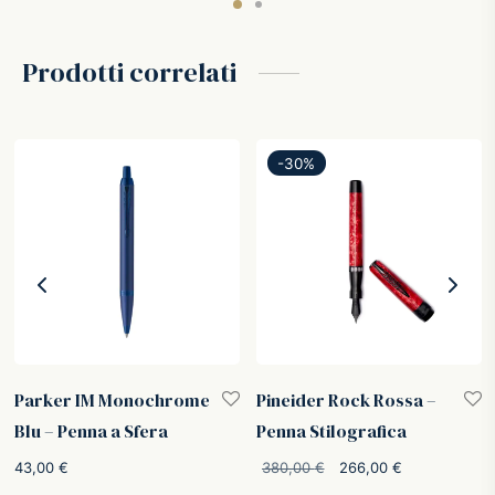
Prodotti correlati
-
30
%
Parker IM Monochrome
Pineider Rock Rossa –
Blu – Penna a Sfera
Penna Stilografica
Il prezzo
Il prezzo
43,00
€
380,00
€
266,00
€
originale
attuale è: