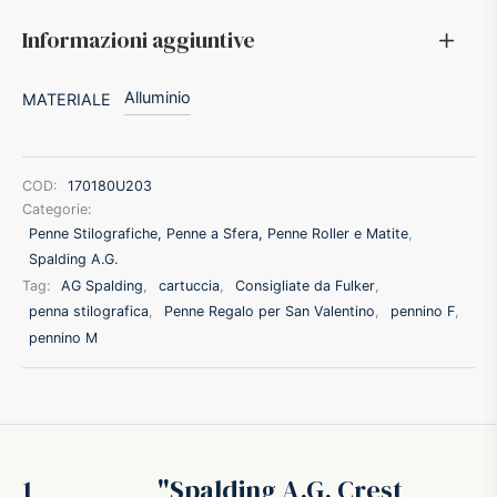
Informazioni aggiuntive
ker
Alluminio
MATERIALE
kan
t
COD:
170180U203
Categorie:
ider
Penne Stilografiche, Penne a Sfera, Penne Roller e Matite
,
Spalding A.G.
nfarina
Tag:
AG Spalding
,
cartuccia
,
Consigliate da Fulker
,
penna stilografica
,
Penne Regalo per San Valentino
,
pennino F
,
pennino M
dia
ing
 Dupont
1
Spalding A.G. Crest