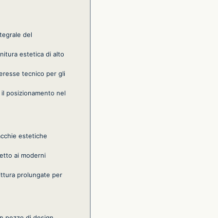
tegrale del
itura estetica di alto
eresse tecnico per gli
o il posizionamento nel
acchie estetiche
petto ai moderni
ittura prolungate per
 un pezzo di design