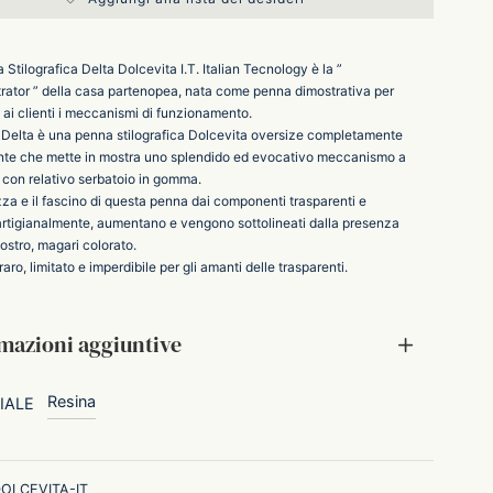
Stilografica Delta Dolcevita I.T. Italian Tecnology è la ”
ator ” della casa partenopea, nata come penna dimostrativa per
 ai clienti i meccanismi di funzionamento.
di Delta è una penna stilografica Dolcevita oversize completamente
nte che mette in mostra uno splendido ed evocativo meccanismo a
 con relativo serbatoio in gomma.
zza e il fascino di questa penna dai componenti trasparenti e
 artigianalmente, aumentano e vengono sottolineati dalla presenza
iostro, magari colorato.
aro, limitato e imperdibile per gli amanti delle trasparenti.
mazioni aggiuntive
Resina
IALE
OLCEVITA-IT