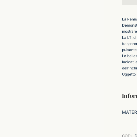
La Penna 
Demonstr
mostrare
La I.T. 
traspare
pulsante
La belle
lucidati
dell’inch
Oggetto r
Infor
MATER
COD:
D