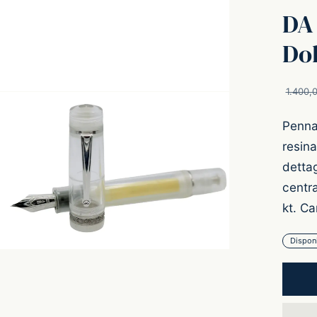
DA
Dol
1.400,
Penna 
resina
dettag
centra
kt. Ca
Disponi