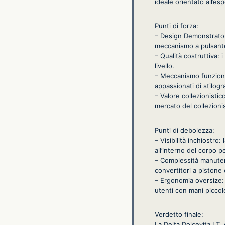
ideale orientato all’es
Punti di forza:
– Design Demonstrator:
meccanismo a pulsante
– Qualità costruttiva: 
livello.
– Meccanismo funzional
appassionati di stilogr
– Valore collezionistic
mercato del collezion
Punti di debolezza:
– Visibilità inchiostr
all’interno del corpo p
– Complessità manutent
convertitori a pistone
– Ergonomia oversize:
utenti con mani piccol
Verdetto finale:
La Delta Dolcevita I.T.