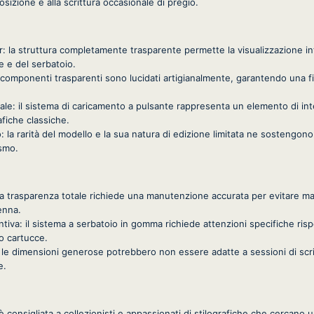
posizione e alla scrittura occasionale di pregio.
 la struttura completamente trasparente permette la visualizzazione in
 e del serbatoio.
i componenti trasparenti sono lucidati artigianalmente, garantendo una fin
e: il sistema di caricamento a pulsante rappresenta un elemento di int
afiche classiche.
o: la rarità del modello e la sua natura di edizione limitata ne sostengon
ismo.
o: la trasparenza totale richiede una manutenzione accurata per evitare m
enna.
iva: il sistema a serbatoio in gomma richiede attenzioni specifiche ris
 o cartucce.
 le dimensioni generose potrebbero non essere adatte a sessioni di scr
e.
 è consigliata a collezionisti e appassionati di stilografiche che cercano