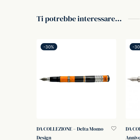
Ti potrebbe interessare…
-
30
%
-
30
DA COLLEZIONE – Delta Momo
DA CO
Design
Annive