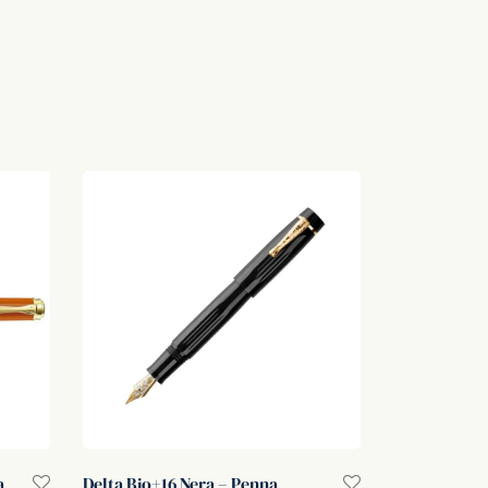
a
Delta Bio+16 Nera – Penna