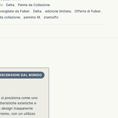
ie:
Delta
,
Penne da Collezione
nsigliate da Fulker
,
Delta
,
edizione limitata
,
Offerte di Fulker
,
da collezione
,
pennino M
,
stantuffo
. si posiziona come uno
tteristiche estetiche e
un design trasparente
onismo, con un utilizzo