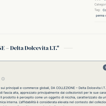
Categor
Tag:
Co
penna 
 – Delta Dolcevita I.T.
su 5
ⓘ
i sui principali e-commerce globali, DA COLLEZIONE – Delta Dolcevita I.T
di fascia alta, apprezzato principalmente dai collezionisti per le sue cara
. Il prodotto è percepito come un oggetto di nicchia, caratterizzato da 
ica interna. L’affidabilità è considerata elevata nel contesto del collezi