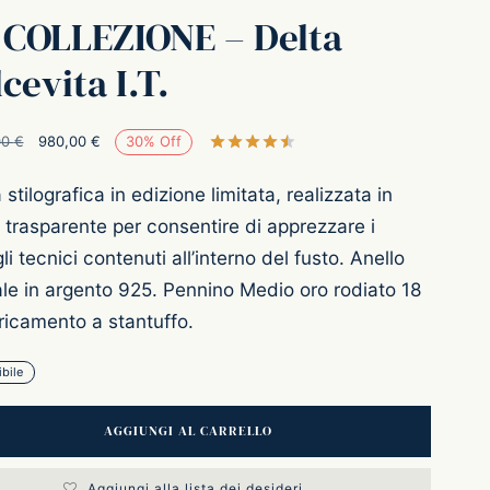
 COLLEZIONE – Delta
cevita I.T.
Il prezzo
Il prezzo
00
€
980,00
€
30
%
Off
Valutato
su 5 su base di
originale
attuale è:
stilografica in edizione limitata, realizzata in
era:
980,00 €.
 trasparente per consentire di apprezzare i
1.400,00 €.
li tecnici contenuti all’interno del fusto. Anello
le in argento 925. Pennino Medio oro rodiato 18
ricamento a stantuffo.
bile
AGGIUNGI AL CARRELLO
Aggiungi alla lista dei desideri