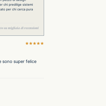
r chi predilige sistemi
cato per chi cerca pura
Valutato
su 5
e sono super felice