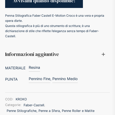
ker
Penna Stilografica Faber Castell E-Motion Croco è una vera e propria
opera d’arte.
kan
Questa stilografica è più di uno strumento di scrittura; è una
dichiarazione di stile che riflette l’eleganza senza tempo di Faber-
Castell.
t
ider
Informazioni aggiuntive
nfarina
Resina
MATERIALE
Pennino Fine
,
Pennino Medio
PUNTA
dia
ing
COD:
KROKO
Categorie:
Faber-Castell
,
 Dupont
Penne Stilografiche, Penne a Sfera, Penne Roller e Matite