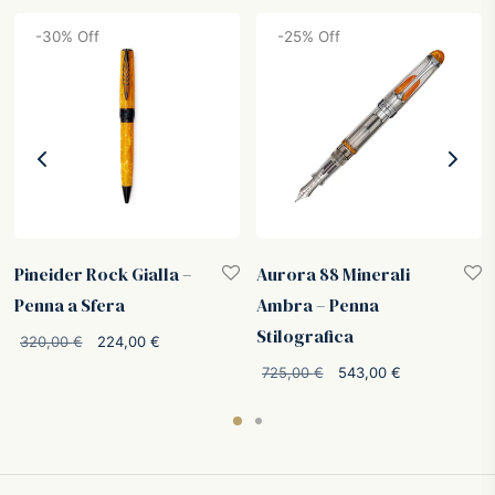
-
30
%
Off
-
25
%
Off
Pineider Rock Gialla –
Aurora 88 Minerali
Penna a Sfera
Ambra – Penna
Stilografica
Il prezzo
Il prezzo
320,00
€
224,00
€
originale
attuale è:
o
Il prezzo
Il prezzo
725,00
€
543,00
€
era:
224,00 €.
:
originale
attuale è:
320,00 €.
€.
era:
543,00 €.
725,00 €.