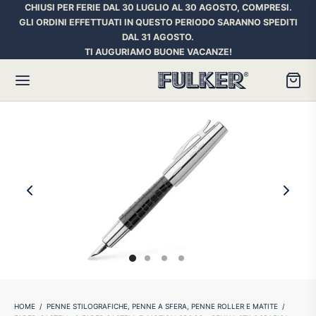
CHIUSI PER FERIE DAL 30 LUGLIO AL 30 AGOSTO, COMPRESI.
GLI ORDINI EFFETTUATI IN QUESTO PERIODO SARANNO SPEDITI
DAL 31 AGOSTO.
TI AUGURIAMO BUONE VACANZE!
Torna
Torna
Torna
HER SPACE PEN
RE PENNE
ILL E INCHIOSTRI
essori
ora
iostri Penne Stilografiche
rican Style
an d’Ache
ll Penna a Sfera
et
umbus
ll Penne Roller
HOME
/
PENNE STILOGRAFICHE, PENNE A SFERA, PENNE ROLLER E MATITE
/