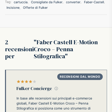
Tag:
cartuccia
,
Consigliate da Fulker
,
converter
,
Faber-Castell
,
ffer
Incisione
,
Offerte di Fulker
ding A.G.
ldi
2
Faber Castell E-Motion
recensioni
Croco – Penna
onti
per
Stilografica
erman
re Marche
Valutato
su 5
Fulker Concierge
ⓘ
In base alle recensioni sui principali e-commerce
globali, Faber Castell E-Motion Croco – Penna
Stilografica si posiziona come uno strumento di