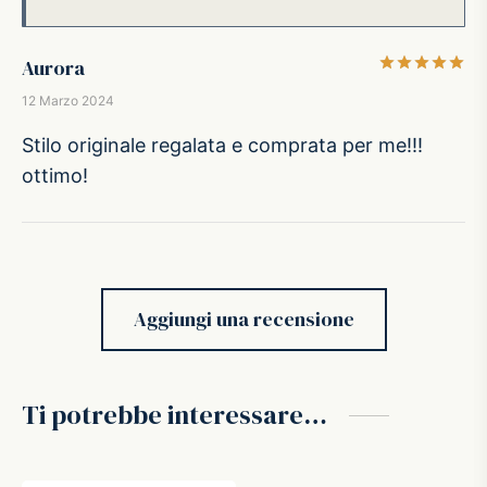
Va
Aurora
12 Marzo 2024
Stilo originale regalata e comprata per me!!!
ottimo!
Aggiungi una recensione
Ti potrebbe interessare…