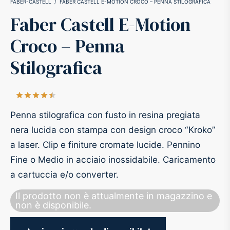
FABER-CASTELL
/
FABER CASTELL E-MOTION CROCO – PENNA STILOGRAFICA
Faber Castell E-Motion
-O-Matic
ss
Croco – Penna
akote®
a
Stilografica
pse
r-Castell
Valutato
su 5 su base di
2
recensioni
inal Astronaut Space Pen
erpen
Penna stilografica con fusto in resina pregiata
nera lucida con stampa con design croco “Kroko”
tle Space Pen
y
a laser. Clip e finiture cromate lucide. Pennino
Fine o Medio in acciaio inossidabile. Caricamento
ll pressurizzato
tblanc
a cartuccia e/o converter.
tegrappa
Il prodotto non è attualmente in magazzino e
non è disponibile.
teverde