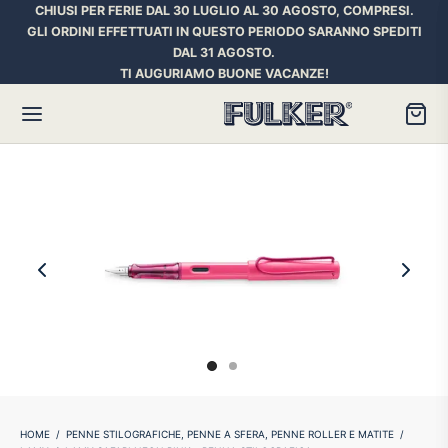
CHIUSI PER FERIE DAL 30 LUGLIO AL 30 AGOSTO, COMPRESI.
GLI ORDINI EFFETTUATI IN QUESTO PERIODO SARANNO SPEDITI
DAL 31 AGOSTO.
TI AUGURIAMO BUONE VACANZE!
Torna
Torna
Torna
HER SPACE PEN
RE PENNE
ILL E INCHIOSTRI
essori
ora
iostri Penne Stilografiche
rican Style
an d’Ache
ll Penna a Sfera
et
umbus
ll Penne Roller
HOME
/
PENNE STILOGRAFICHE, PENNE A SFERA, PENNE ROLLER E MATITE
/