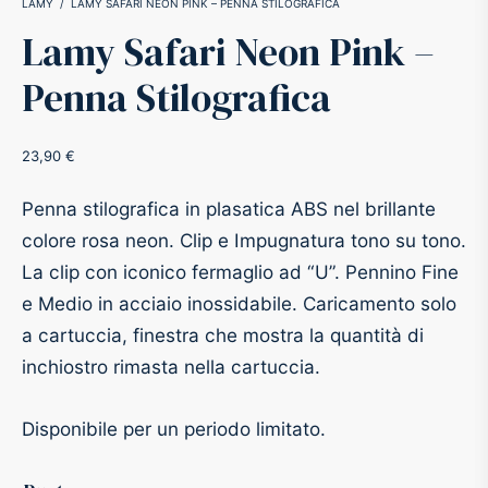
LAMY
/
LAMY SAFARI NEON PINK – PENNA STILOGRAFICA
Lamy Safari Neon Pink –
-O-Matic
ss
Penna Stilografica
akote®
a
23,90
€
pse
r-Castell
Penna stilografica in plasatica ABS nel brillante
inal Astronaut Space Pen
erpen
colore rosa neon. Clip e Impugnatura tono su tono.
La clip con iconico fermaglio ad “U”. Pennino Fine
tle Space Pen
y
e Medio in acciaio inossidabile. Caricamento solo
a cartuccia, finestra che mostra la quantità di
ll pressurizzato
tblanc
inchiostro rimasta nella cartuccia.
tegrappa
Disponibile per un periodo limitato.
teverde