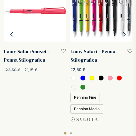
Lamy Safari Sunset –
Lamy Safari – Penna
Penna Stilografica
Stilografica
Il
Il
22,50
€
23,50
€
21,15
€
prezzo
prezzo
originale
attuale
era:
è:
Pennino Fine
23,50 €.
21,15 €.
Pennino Medio
SVUOTA