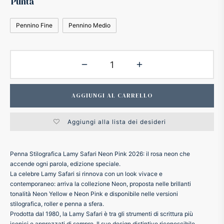
Punta
ker
Pennino Fine
Pennino Medio
kan
t
AGGIUNGI AL CARRELLO
ider
Aggiungi alla lista dei desideri
nfarina
Penna Stilografica Lamy Safari Neon Pink 2026: il rosa neon che
dia
accende ogni parola, edizione speciale.
La celebre Lamy Safari si rinnova con un look vivace e
ing
contemporaneo: arriva la collezione Neon, proposta nelle brillanti
tonalità Neon Yellow e Neon Pink e disponibile nelle versioni
stilografica, roller e penna a sfera.
 Dupont
Prodotta dal 1980, la Lamy Safari è tra gli strumenti di scrittura più
iconici e apprezzati di sempre. Il suo design distintivo riconoscibile