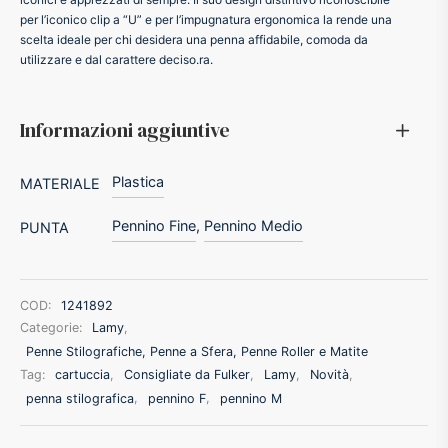
per l’iconico clip a “U” e per l’impugnatura ergonomica la rende una
ffer
scelta ideale per chi desidera una penna affidabile, comoda da
utilizzare e dal carattere deciso.ra.
ding A.G.
Informazioni aggiuntive
ldi
Plastica
MATERIALE
onti
Pennino Fine
,
Pennino Medio
PUNTA
erman
re Marche
COD:
1241892
Categorie:
Lamy
,
Penne Stilografiche, Penne a Sfera, Penne Roller e Matite
Tag:
cartuccia
,
Consigliate da Fulker
,
Lamy
,
Novità
,
penna stilografica
,
pennino F
,
pennino M