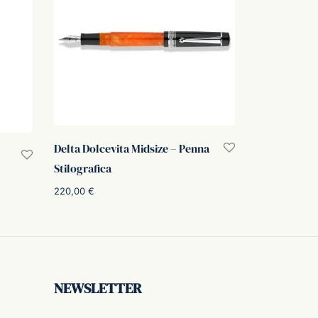
Delta Dolcevita Midsize – Penna
Stilografica
220,00
€
o
Scegli
:
.
NEWSLETTER