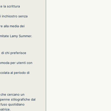
 la scrittura
di inchiostro senza
re alla media dei
 limitate Lamy Summer.
 di chi preferisce
comoda per utenti con
ncolata al periodo di
ia che cercano un
penne stilografiche dal
 l’uso quotidiano
vatrice.