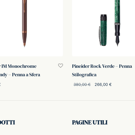
r IM Monochrome
Pineider Rock Verde – Penna
dy – Penna a Sfera
Stilografica
Il prezzo
Il prezz
€
380,00
€
266,00
€
originale
attuale è
i al carrello
Aggiungi al carrello
era:
266,00 €
380,00 €.
DOTTI
PAGINE UTILI