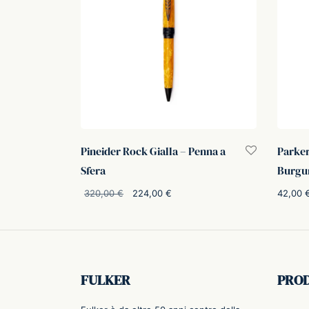
Pineider Rock Gialla – Penna a
Parke
Sfera
Burgun
Il prezzo
Il prezzo
42,00
320,00
€
224,00
€
originale
attuale è:
Aggiung
Aggiungi al carrello
era:
224,00 €.
320,00 €.
FULKER
PRO