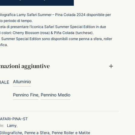
ilografica Lamy Safari Summer – Pina Colada 2024 disponibile per
to periodo di tempo.
eta di presentare l’iconica Safari Summer Special Edition in due
i colori: Cherry Blossom (rosa) & Piña Colada (turchese).
i Summer Special Edition sono disponibili come penna a sfera, roller
afica.
mazioni aggiuntive
Alluminio
IALE
Pennino Fine
,
Pennino Medio
AFARI-PINA-ST
ie:
Lamy
,
tilografiche, Penne a Sfera, Penne Roller e Matite