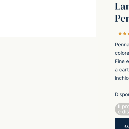
Lam
Pen
Penna 
colore
Fine e
a cart
inchio
Dispon
Il p
è dis