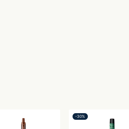
-
30
%