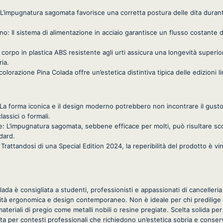
’impugnatura sagomata favorisce una corretta postura delle dita durante
ino: Il sistema di alimentazione in acciaio garantisce un flusso costante 
Il corpo in plastica ABS resistente agli urti assicura una longevità superio
ria.
 colorazione Pina Colada offre un’estetica distintiva tipica delle edizioni
 La forma iconica e il design moderno potrebbero non incontrare il gusto
lassici o formali.
e: L’impugnatura sagomata, sebbene efficace per molti, può risultare s
dard.
a: Trattandosi di una Special Edition 2024, la reperibilità del prodotto è vi
lada è consigliata a studenti, professionisti e appassionati di canceller
alità ergonomica e design contemporaneo. Non è ideale per chi predilige 
ateriali di pregio come metalli nobili o resine pregiate. Scelta solida per
ata per contesti professionali che richiedono un’estetica sobria e conser