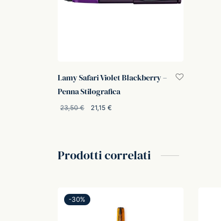
Lamy Safari Violet Blackberry –
Penna Stilografica
Il
Il
23,50
€
21,15
€
prezzo
prezzo
Scegli
originale
attuale
era:
è:
Prodotti correlati
23,50 €.
21,15 €.
-
30
%