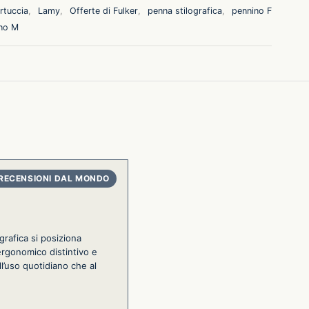
rtuccia
,
Lamy
,
Offerte di Fulker
,
penna stilografica
,
pennino F
no M
grafica si posiziona
ergonomico distintivo e
l’uso quotidiano che al