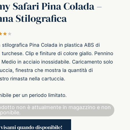
y Safari Pina Colada –
na Stilografica
Valutato
su 5 su base di
1
recensioni
stilografica Pina Colada in plastica ABS di
 turchese. Clip e finiture di colore giallo. Pennino
 Medio in acciaio inossidabile. Caricamento solo
uccia, finestra che mostra la quantità di
stro rimasta nella cartuccia.
ibile per un periodo limitato.
rodotto non è attualmente in magazzino e non
ponibile.