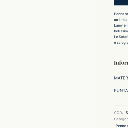
Penna st
un limita
Lamy è li
bellissim
Le Safar
e stilogr
Infor
MATER
PUNTA
COD:
S
Categor
Penne S