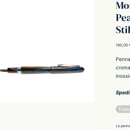
Mo
Pe
Sti
190,00
Penna 
croma
inossi
Spedi
Esau
La penna