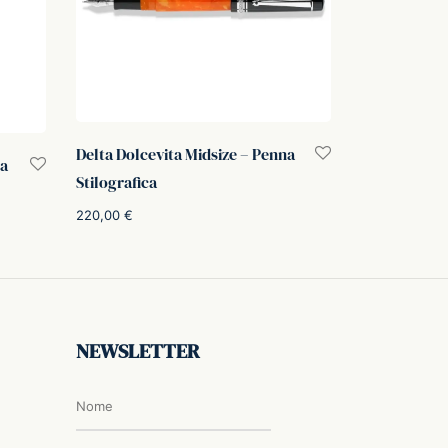
Delta Dolcevita Midsize – Penna
ca
Stilografica
220,00
€
Scegli
NEWSLETTER