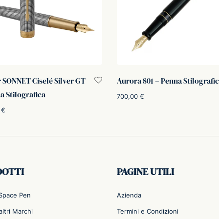
 SONNET Ciselé Silver GT
Aurora 801 – Penna Stilografi
a Stilografica
700,00
€
0
€
Scegli
i al carrello
DOTTI
PAGINE UTILI
 Space Pen
Azienda
ltri Marchi
Termini e Condizioni