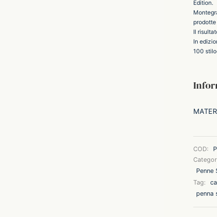
Edition.
Montegrap
prodotte 
Il risult
In edizi
100 stilo
Infor
MATER
COD:
P
Categor
Penne S
Tag:
ca
penna s