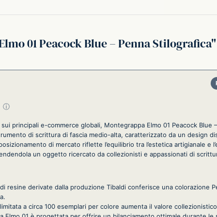
lmo 01 Peacock Blue – Penna Stilografica
su 5
ⓘ
i sui principali e-commerce globali, Montegrappa Elmo 01 Peacock Blue – 
umento di scrittura di fascia medio-alta, caratterizzato da un design di
posizionamento di mercato riflette l’equilibrio tra l’estetica artigianale e l’
endendola un oggetto ricercato da collezionisti e appassionati di scrittu
 di resine derivate dalla produzione Tibaldi conferisce una colorazione 
a.
a limitata a circa 100 esemplari per colore aumenta il valore collezionistic
a Elmo 01 è progettata per offrire un bilanciamento ottimale durante le s