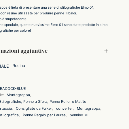
pa è lieta di presentare una serie di stilografiche Elmo 01,
con resine utilizzate per produrre penne Tibaldi.
ato è stupefacente!
one speciale, queste nuovissime Elmo 01 sono state prodotte in circa
grafiche per colore!
mazioni aggiuntive
Resina
IALE
EACOCK-BLUE
ie:
Montegrappa
,
tilografiche, Penne a Sfera, Penne Roller e Matite
rtuccia
,
Consigliate da Fulker
,
converter
,
Montegrappa
,
tilografica
,
Penne Regalo per Laurea
,
pennino M