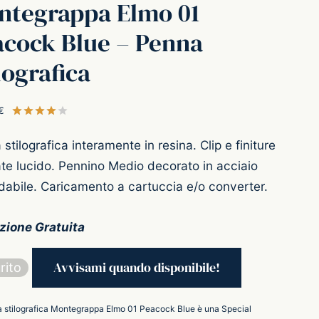
ntegrappa Elmo 01
acock Blue – Penna
lografica
€
Valutato
su 5 su base di
1
recensioni
stilografica interamente in resina. Clip e finiture
te lucido. Pennino Medio decorato in acciaio
dabile. Caricamento a cartuccia e/o converter.
zione Gratuita
rito
 stilografica Montegrappa Elmo 01 Peacock Blue è una Special