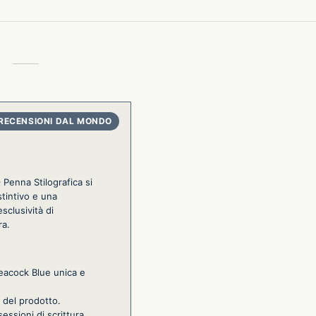
Penna Stilografica si
stintivo e una
esclusività di
ra.
Peacock Blue unica e
o del prodotto.
essioni di scrittura