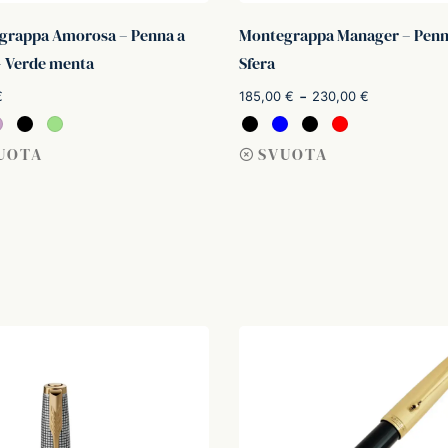
grappa Amorosa – Penna a
Montegrappa Manager – Penn
– Verde menta
Sfera
Fascia di
-
€
185,00
€
230,00
€
prezzo:
utto
Scegli
da
UOTA
SVUOTA
185,00 €
a
230,00 €