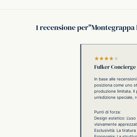
1 recensione per
Montegrappa E
Valutato
Fulker Concierge
In base alle recension
posiziona come uno str
produzione limitata. Il 
un’edizione speciale, r
Punti di forza:
Design estetico: L’uso
visivamente apprezzat
Esclusività: La tiratur
Ergonomia: La struttur