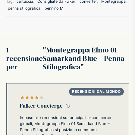
Tag:
cartuccia
,
Consigliate da Fulker
,
converter
,
Montegrappa
,
penna stilografica
,
pennino M
ffer
ding A.G.
ldi
1
Montegrappa Elmo 01
recensione
Samarkand Blue – Penna
onti
per
Stilografica
erman
re Marche
Valutato
su 5
Fulker Concierge
ⓘ
In base alle recensioni sui principali e-commerce
globali, Montegrappa Elmo 01 Samarkand Blue –
Penna Stilografica si posiziona come uno