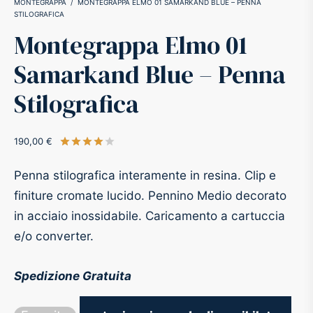
MONTEGRAPPA
/
MONTEGRAPPA ELMO 01 SAMARKAND BLUE – PENNA
STILOGRAFICA
-O-Matic
ss
Montegrappa Elmo 01
Samarkand Blue – Penna
akote®
a
Stilografica
pse
r-Castell
190,00
€
Valutato
su 5 su base di
1
recensioni
inal Astronaut Space Pen
erpen
Penna stilografica interamente in resina. Clip e
tle Space Pen
y
finiture cromate lucido. Pennino Medio decorato
in acciaio inossidabile. Caricamento a cartuccia
ll pressurizzato
tblanc
e/o converter.
tegrappa
Spedizione Gratuita
teverde