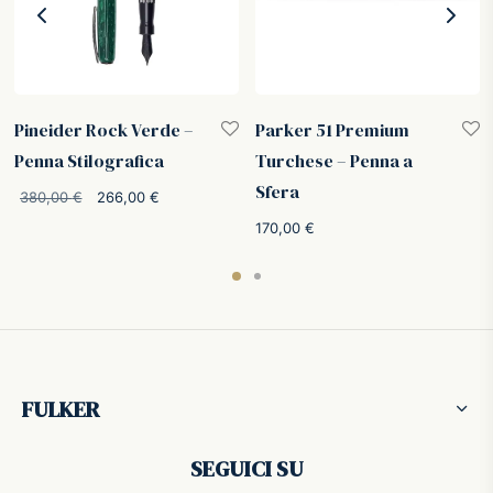
Pineider Rock Verde –
Parker 51 Premium
Penna Stilografica
Turchese – Penna a
Sfera
Il prezzo
Il prezzo
380,00
€
266,00
€
originale
attuale è:
170,00
€
era:
266,00 €.
380,00 €.
FULKER
SEGUICI SU