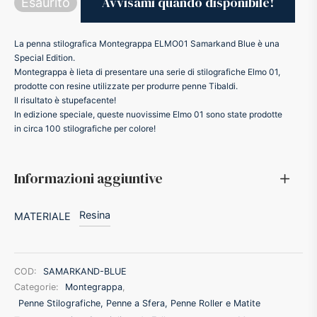
Esaurito
ker
La penna stilografica Montegrappa ELMO01 Samarkand Blue è una
Special Edition.
kan
Montegrappa è lieta di presentare una serie di stilografiche Elmo 01,
prodotte con resine utilizzate per produrre penne Tibaldi.
Il risultato è stupefacente!
t
In edizione speciale, queste nuovissime Elmo 01 sono state prodotte
in circa 100 stilografiche per colore!
ider
Informazioni aggiuntive
nfarina
Resina
MATERIALE
dia
ing
COD:
SAMARKAND-BLUE
Categorie:
Montegrappa
,
 Dupont
Penne Stilografiche, Penne a Sfera, Penne Roller e Matite