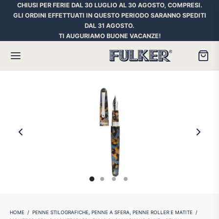
CHIUSI PER FERIE DAL 30 LUGLIO AL 30 AGOSTO, COMPRESI.
GLI ORDINI EFFETTUATI IN QUESTO PERIODO SARANNO SPEDITI
DAL 31 AGOSTO.
TI AUGURIAMO BUONE VACANZE!
Torna
Torna
Torna
HER SPACE PEN
RE PENNE
ILL E INCHIOSTRI
essori
ora
iostri Penne Stilografiche
rican Style
an d’Ache
ll Penna a Sfera
et
umbus
ll Penne Roller
HOME
/
PENNE STILOGRAFICHE, PENNE A SFERA, PENNE ROLLER E MATITE
/