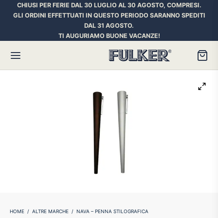
CHIUSI PER FERIE DAL 30 LUGLIO AL 30 AGOSTO, COMPRESI.
GLI ORDINI EFFETTUATI IN QUESTO PERIODO SARANNO SPEDITI
DAL 31 AGOSTO.
TI AUGURIAMO BUONE VACANZE!
Torna
Torna
Torna
HER SPACE PEN
RE PENNE
ILL E INCHIOSTRI
essori
ora
iostri Penne Stilografiche
rican Style
an d’Ache
ll Penna a Sfera
et
umbus
ll Penne Roller
HOME
/
ALTRE MARCHE
/
NAVA – PENNA STILOGRAFICA