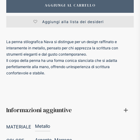
AGGIUNGI AL CARRELLO
ker
Aggiungi alla lista dei desideri
kan
La penna stilografica Nava si distingue per un design raffinato e
t
interamente in metallo, pensato per chi apprezza la scrittura con
strumenti eleganti e dal gusto contemporaneo.
Il corpo della penna ha una forma conica slanciata che si adatta
ider
perfettamente alla mano, offrendo un’esperienza di scrittura
confortevole e stabile.
nfarina
dia
Informazioni aggiuntive
ing
Metallo
MATERIALE
 Dupont
Argento
,
Marrone