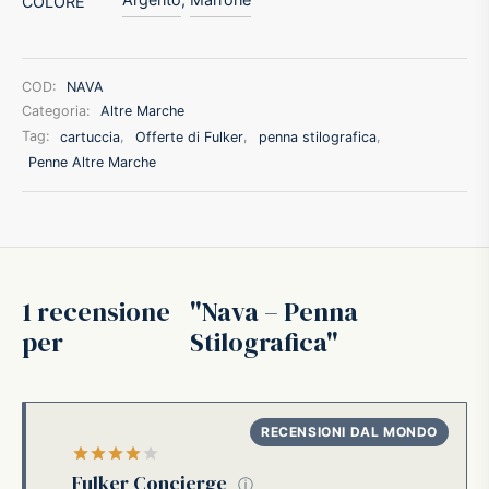
COLORE
ffer
COD:
NAVA
ding A.G.
Categoria:
Altre Marche
Tag:
cartuccia
,
Offerte di Fulker
,
penna stilografica
,
ldi
Penne Altre Marche
onti
erman
1 recensione
Nava – Penna
re Marche
per
Stilografica
Valutato
su 5
Fulker Concierge
ⓘ