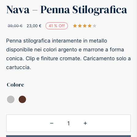
Nava – Penna Stilografica
-O-Matic
ss
Il
Il
39,00
€
23,00
€
41
%
Off
Valutato
su 5 su b
akote®
a
prezzo
prezzo
Penna stilografica interamente in metallo
originale
attuale
pse
r-Castell
disponibile nei colori argento e marrone a forma
era:
è:
conica. Clip e finiture cromate. Caricamento solo a
39,00 €.
23,00 €.
inal Astronaut Space Pen
erpen
cartuccia.
tle Space Pen
y
Colore
ll pressurizzato
tblanc
tegrappa
teverde