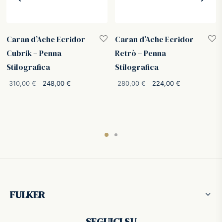
Caran d’Ache Ecridor
Caran d’Ache Ecridor
Cubrik – Penna
Retrò – Penna
Stilografica
Stilografica
Il prezzo
Il prezzo
Il prezzo
Il prezzo
310,00
€
248,00
€
280,00
€
224,00
€
originale
attuale è:
originale
attuale è:
era:
248,00 €.
era:
224,00 €.
310,00 €.
280,00 €.
FULKER
SEGUICI SU