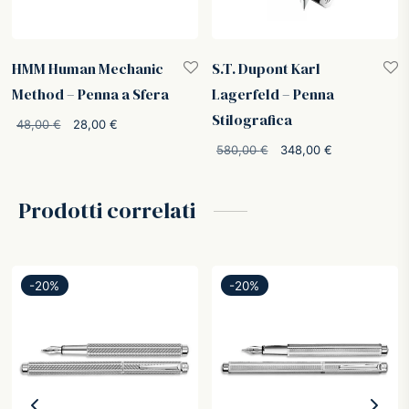
HMM Human Mechanic
S.T. Dupont Karl
Method – Penna a Sfera
Lagerfeld – Penna
Stilografica
Il
Il
48,00
€
28,00
€
prezzo
prezzo
Il prezzo
Il prezzo
580,00
€
348,00
€
originale
attuale
originale
attuale è:
era:
è:
era:
348,00 €
Prodotti correlati
48,00 €.
28,00 €.
580,00 €.
-
20
%
-
20
%