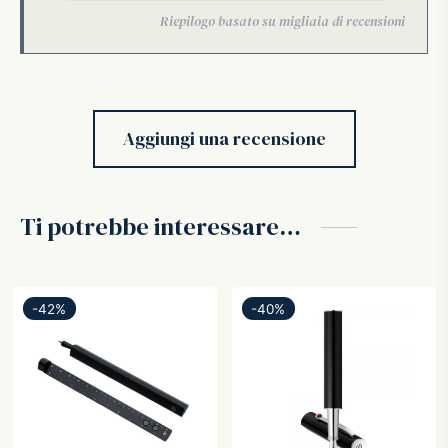
Aggiungi una recensione
Ti potrebbe interessare…
-
42
%
-
40
%