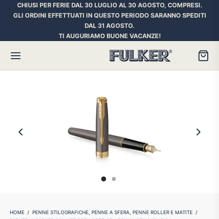
CHIUSI PER FERIE DAL 30 LUGLIO AL 30 AGOSTO, COMPRESI.
GLI ORDINI EFFETTUATI IN QUESTO PERIODO SARANNO SPEDITI
DAL 31 AGOSTO.
TI AUGURIAMO BUONE VACANZE!
Torna
Torna
Torna
HER SPACE PEN
RE PENNE
ILL E INCHIOSTRI
essori
ora
iostri Penne Stilografiche
rican Style
an d’Ache
ll Penna a Sfera
et
umbus
ll Penne Roller
HOME
/
PENNE STILOGRAFICHE, PENNE A SFERA, PENNE ROLLER E MATITE
/