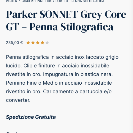
PARKER
/
PARKER SONNET GREY CORE GT – PENNA STILOGRAFICA
Parker SONNET Grey Core
-O-Matic
ss
GT – Penna Stilografica
akote®
a
235,00
€
Valutato
su 5 su base di
1
recensioni
pse
r-Castell
Penna stilografica in acciaio inox laccato grigio
inal Astronaut Space Pen
erpen
lucido. Clip e finiture in acciaio inossidabile
rivestite in oro. Impugnatura in plastica nera.
tle Space Pen
y
Pennino Fine o Medio in acciaio inossidabile
rivestito in oro. Caricamento a cartuccia e/o
ll pressurizzato
tblanc
converter.
tegrappa
Spedizione Gratuita
teverde