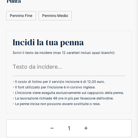
Punta
ker
Pennino Fine
Pennino Medio
kan
Incidi la tua penna
t
Scrivi il testo da incidere (max 12 caratteri inclusi spazi bianchi):
ider
nfarina
- Il costo di listino per il servizio incisione è di 12,00 euro.
- Il font utilizzato per l’incisione è in corsivo inglese.
- L'incisione viene eseguita esclusivamente sul cappuccio della penna.
dia
- La lavorazione richiede 48 ore in più per l’evasione dell’ordine.
- Le penne incise non possono essere sostituite o rese.
ing
 Dupont