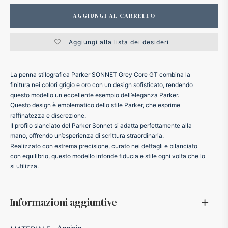
ffer
AGGIUNGI AL CARRELLO
Aggiungi alla lista dei desideri
ding A.G.
ldi
La penna stilografica Parker SONNET Grey Core GT combina la
finitura nei colori grigio e oro con un design sofisticato, rendendo
questo modello un eccellente esempio dell’eleganza Parker.
onti
Questo design è emblematico dello stile Parker, che esprime
raffinatezza e discrezione.
Il profilo slanciato del Parker Sonnet si adatta perfettamente alla
erman
mano, offrendo un’esperienza di scrittura straordinaria.
Realizzato con estrema precisione, curato nei dettagli e bilanciato
re Marche
con equilibrio, questo modello infonde fiducia e stile ogni volta che lo
si utilizza.
Informazioni aggiuntive