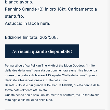
bianco avorio.
Pennino Grande (B) in oro 18kt. Caricamento a
ker
stantuffo.
kan
Astuccio in lacca nera.
t
Edizione limitata: 262/568.
ider
nfarina
Penna stilografica Pelikan The Myth of the Moon Goddess “Il mito
della dea della luna”, pensata per commemorare un’antica leggenda
cinese che portò a dichiarare il 15 agosto “Notte della Luna”, giorno
dia
dedicato all’osservazione e al culto della luna.
Basata sullo stile più grande di Pelikan, la M1000, questa penna dalla
ing
forma notevolmente affusolata.
Questa penna non è solo uno strumento di scrittura, ma un tributo alla
mitologia e alla bellezza della luna.
 Dupont