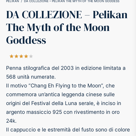
PELIKAN
/
DA COLLEZIONE – PELIKAN THE MYTH OF THE MOON GODDESS
DA COLLEZIONE – Pelikan
-O-Matic
ss
The Myth of the Moon
akote®
a
Goddess
pse
r-Castell
Valutato
su 5 su base di
1
recensioni
inal Astronaut Space Pen
erpen
Penna stilografica del 2003 in edizione limitata a
568 unità numerate.
tle Space Pen
y
Il motivo “Chang Eh Flying to the Moon”, che
commemora un’antica leggenda cinese sulle
ll pressurizzato
tblanc
origini del Festival della Luna serale, è inciso in
argento massiccio 925 con rivestimento in oro
tegrappa
24k.
Il cappuccio e le estremità del fusto sono di colore
teverde