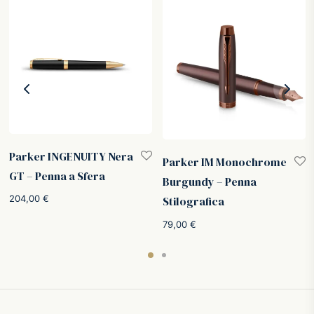
Parker INGENUITY Nera
Parker IM Monochrome
GT – Penna a Sfera
Burgundy – Penna
204,00
€
Stilografica
o
:
79,00
€
.