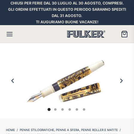
CHIUSI PER FERIE DAL 30 LUGLIO AL 30 AGOSTO, COMPRESI.
GLI ORDINI EFFETTUATI IN QUESTO PERIODO SARANNO SPEDITI
DAL 31 AGOSTO.
TI AUGURIAMO BUONE VACANZE!
Torna
Torna
Torna
HER SPACE PEN
RE PENNE
ILL E INCHIOSTRI
essori
ora
iostri Penne Stilografiche
rican Style
an d’Ache
ll Penna a Sfera
et
umbus
ll Penne Roller
HOME
/
PENNE STILOGRAFICHE, PENNE A SFERA, PENNE ROLLER E MATITE
/