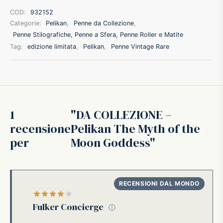
COD:
932152
ffer
Categorie:
Pelikan
,
Penne da Collezione
,
Penne Stilografiche, Penne a Sfera, Penne Roller e Matite
ding A.G.
Tag:
edizione limitata
,
Pelikan
,
Penne Vintage Rare
ldi
onti
1
DA COLLEZIONE –
erman
recensione
Pelikan The Myth of the
per
Moon Goddess
re Marche
Valutato
su 5
Fulker Concierge
ⓘ