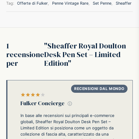
Tag:
Offerte di Fulker
,
Penne Vintage Rare
,
Set Penne
,
Sheaffer
ffer
ding A.G.
1
Sheaffer Royal Doulton
ldi
recensione
Desk Pen Set – Limited
onti
per
Edition
erman
re Marche
Valutato
su 5
Fulker Concierge
ⓘ
In base alle recensioni sui principali e-commerce
globali, Sheaffer Royal Doulton Desk Pen Set –
Limited Edition si posiziona come un oggetto da
collezione di fascia alta, caratterizzato da una