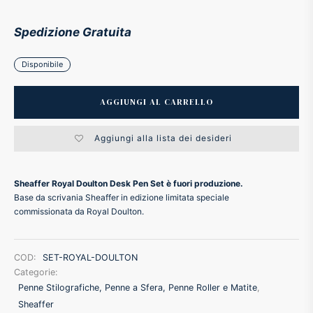
ker
Spedizione Gratuita
kan
Disponibile
t
AGGIUNGI AL CARRELLO
Aggiungi alla lista dei desideri
ider
nfarina
Sheaffer Royal Doulton Desk Pen Set è fuori produzione.
Base da scrivania Sheaffer in edizione limitata speciale
commissionata da Royal Doulton.
dia
ing
COD:
SET-ROYAL-DOULTON
Categorie:
Penne Stilografiche, Penne a Sfera, Penne Roller e Matite
,
 Dupont
Sheaffer