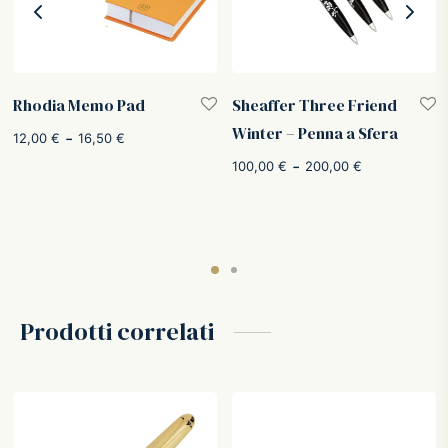
Rhodia Memo Pad
Sheaffer Three Friend
Winter – Penna a Sfera
Fascia
-
12,00
€
16,50
€
di
Fascia di
-
100,00
€
200,00
€
prezzo:
prezzo:
da
da
12,00 €
100,00 €
a
a
16,50 €
200,00 €
Prodotti correlati