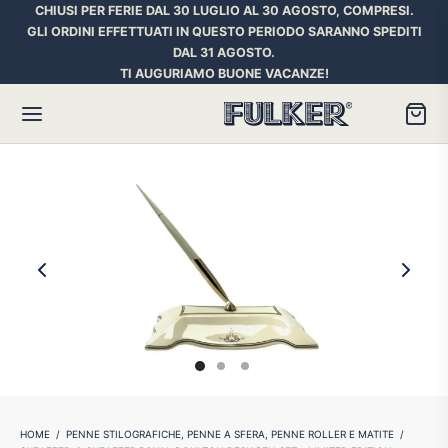
CHIUSI PER FERIE DAL 30 LUGLIO AL 30 AGOSTO, COMPRESI.
GLI ORDINI EFFETTUATI IN QUESTO PERIODO SARANNO SPEDITI
DAL 31 AGOSTO.
TI AUGURIAMO BUONE VACANZE!
Torna
Torna
Torna
HER SPACE PEN
RE PENNE
ILL E INCHIOSTRI
essori
ora
iostri Penne Stilografiche
rican Style
an d’Ache
ll Penna a Sfera
et
umbus
ll Penne Roller
HOME
/
PENNE STILOGRAFICHE, PENNE A SFERA, PENNE ROLLER E MATITE
/