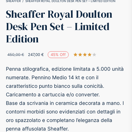
SHEAFFER
/
SHEAFFER ROYAL DOULTON DESK PEN SET – LIMITED EDITION
Sheaffer Royal Doulton
-O-Matic
ss
Desk Pen Set – Limited
akote®
a
Edition
pse
r-Castell
Il prezzo
Il prezzo
450,00
€
247,00
€
45
%
Off
Valutato
su 5 su
inal Astronaut Space Pen
erpen
originale
attuale è:
Penna stilografica, edizione limitata a 5.000 unità
era:
247,00 €.
numerate. Pennino Medio 14 kt e con il
tle Space Pen
y
450,00 €.
caratteristico punto bianco sulla conicità.
Caricamento a cartuccia e/o converter.
ll pressurizzato
tblanc
Base da scrivania in ceramica decorata a mano. I
tegrappa
contorni morbidi sono evidenziati con dettagli in
oro spazzolato e completano l’eleganza della
teverde
penna affusolata Sheaffer.