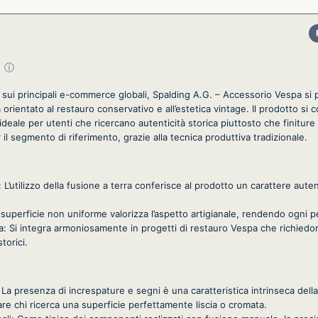
su 5
ⓘ
i sui principali e-commerce globali, Spalding A.G. – Accessorio Vespa si
rientato al restauro conservativo e all’estetica vintage. Il prodotto si c
 ideale per utenti che ricercano autenticità storica piuttosto che finiture in
il segmento di riferimento, grazie alla tecnica produttiva tradizionale.
 L’utilizzo della fusione a terra conferisce al prodotto un carattere aut
a superficie non uniforme valorizza l’aspetto artigianale, rendendo ogni 
ca: Si integra armoniosamente in progetti di restauro Vespa che richiedono
torici.
: La presenza di increspature e segni è una caratteristica intrinseca dell
e chi ricerca una superficie perfettamente liscia o cromata.