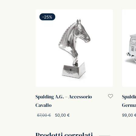
-
25
%
Spalding A.G. – Accessorio
Spaldi
Cavallo
Germa
Il
Il
99,00
67,00
€
50,00
€
prezzo
prezzo
Aggiung
Aggiungi al carrello
originale
attuale
Prodotti correlati