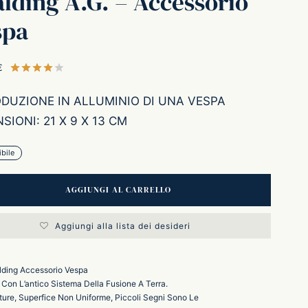
lding A.G. – Accessorio
spa
€
Valutato
su 5 su base di
1
recensioni
ODUZIONE IN ALLUMINIO DI UNA VESPA
SIONI: 21 X 9 X 13 CM
bile
AGGIUNGI AL CARRELLO
Aggiungi alla lista dei desideri
lding Accessorio Vespa
 Con L’antico Sistema Della Fusione A Terra.
ture, Superfice Non Uniforme, Piccoli Segni Sono Le