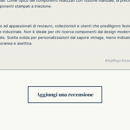
ali: Come tipico dei componenti realizzati con fusione manuale, la preci
mponenti stampati a iniezione.
to ad appassionati di restauro, collezionisti e utenti che prediligono l’este
ne industriale. Non è ideale per chi ricerca componenti dal design modern
ate. Scelta solida per personalizzazioni dal sapore vintage, meno indica
oranea e asettica.
Aggiungi una recensione