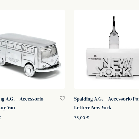
ng A.G. – Accessorio
Spalding A.G. – Accessorio Po
ny Van
Lettere New York
€
75,00
€
i al carrello
Aggiungi al carrello