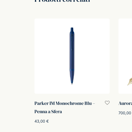
era:
è:
67,00 €.
50,00 €.
Parker IM Monochrome Blu –
Aurora
Penna a Sfera
700,0
43,00
€
Scegli
Aggiungi al carrello