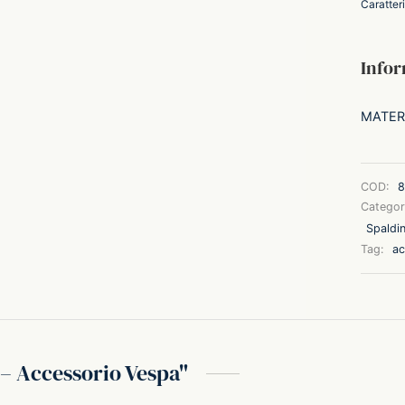
Caratter
Infor
MATER
COD:
8
Categor
Spaldin
Tag:
ac
 – Accessorio Vespa