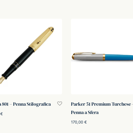
 801 – Penna Stilografica
Parker 51 Premium Turchese 
Penna a Sfera
0
€
170,00
€
Aggiungi al carrello