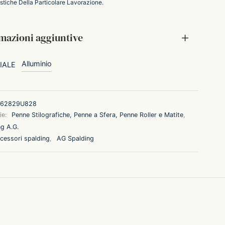
istiche Della Particolare Lavorazione.
mazioni aggiuntive
Alluminio
IALE
62829U828
ie:
Penne Stilografiche, Penne a Sfera, Penne Roller e Matite
,
g A.G.
cessori spalding
,
AG Spalding