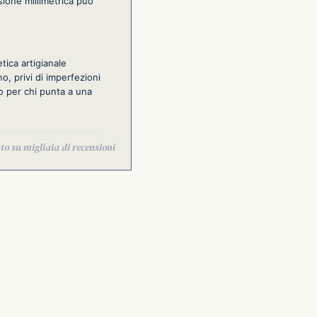
sione millimetrica può
tica artigianale
o, privi di imperfezioni
to per chi punta a una