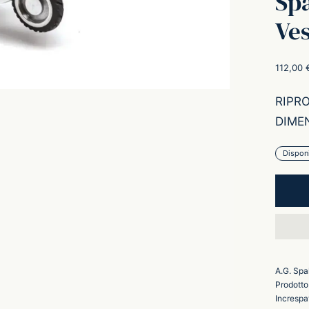
Spa
Ve
112,00
RIPR
DIMEN
Disponi
A.G. Spa
Prodotto
Increspa