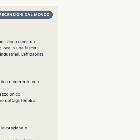
 posiziona come un
olloca in una fascia
dustriali. L’affidabilità
entico e coerente con
pezzo unico.
 dettagli fedeli ai
a lavorazione e