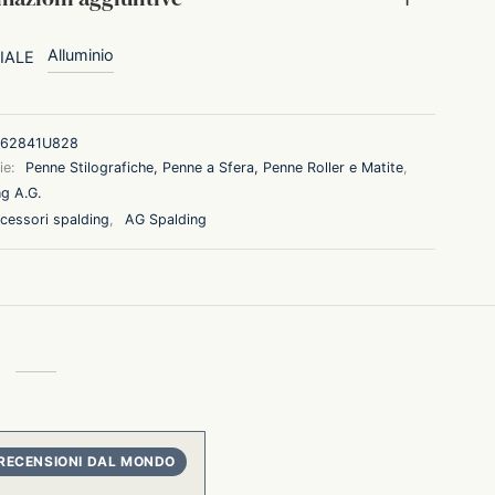
Alluminio
IALE
62841U828
ie:
Penne Stilografiche, Penne a Sfera, Penne Roller e Matite
,
g A.G.
cessori spalding
,
AG Spalding