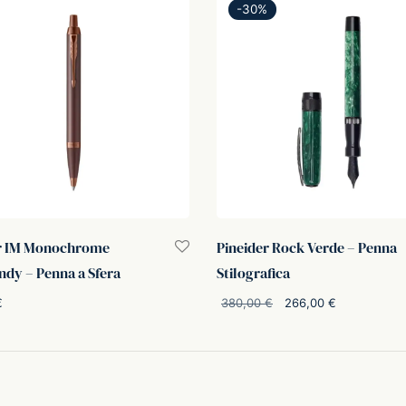
-
30
%
r IM Monochrome
Pineider Rock Verde – Penna
dy – Penna a Sfera
Stilografica
Il prezzo
Il prezz
€
380,00
€
266,00
€
originale
attuale è
i al carrello
Aggiungi al carrello
era:
266,00 €
380,00 €.