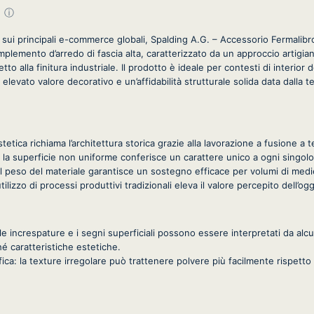
ⓘ
i sui principali e-commerce globali, Spalding A.G. – Accessorio Fermalibro
lemento d’arredo di fascia alta, caratterizzato da un approccio artigiana
etto alla finitura industriale. Il prodotto è ideale per contesti di interior 
 elevato valore decorativo e un’affidabilità strutturale solida data dalla t
stetica richiama l’architettura storica grazie alla lavorazione a fusione a t
va: la superficie non uniforme conferisce un carattere unico a ogni singol
: il peso del materiale garantisce un sostegno efficace per volumi di med
’utilizzo di processi produttivi tradizionali eleva il valore percepito dell’og
le increspature e i segni superficiali possono essere interpretati da alcu
hé caratteristiche estetiche.
ca: la texture irregolare può trattenere polvere più facilmente rispetto a