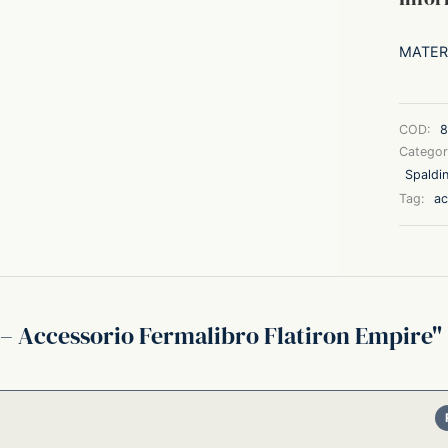
MATER
COD:
8
Categor
Spaldin
Tag:
ac
 – Accessorio Fermalibro Flatiron Empire
su 5