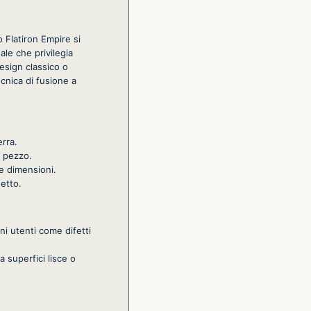
 Flatiron Empire si
le che privilegia
design classico o
ecnica di fusione a
erra.
o pezzo.
ie dimensioni.
getto.
ni utenti come difetti
 superfici lisce o