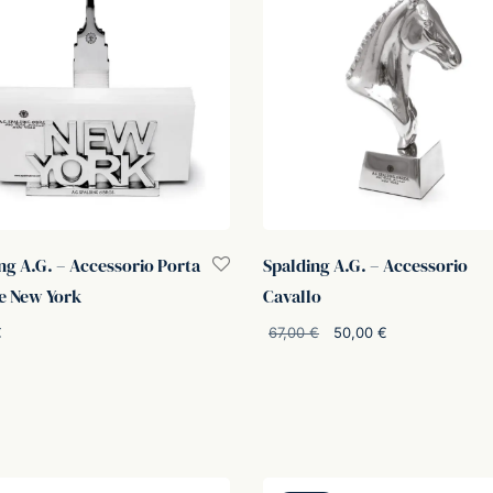
ng A.G. – Accessorio Porta
Spalding A.G. – Accessorio
e New York
Cavallo
Il
Il
€
67,00
€
50,00
€
prezzo
prezzo
i al carrello
Aggiungi al carrello
originale
attuale
era:
è:
67,00 €.
50,00 €.