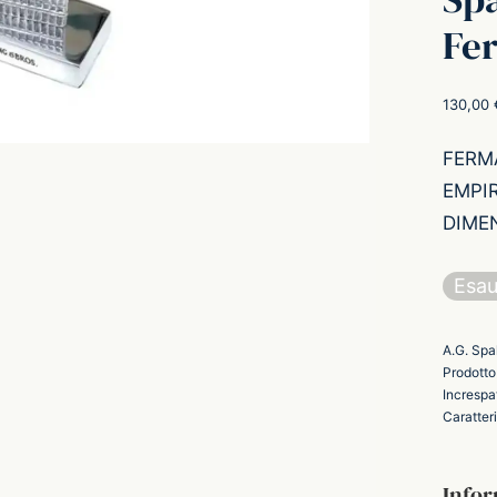
Fer
130,00
FERM
EMPIR
DIMEN
Esau
A.G. Spa
Prodotto
Increspa
Caratter
Infor