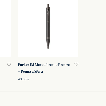
Parker IM Monochrome Bronzo
– Penna a Sfera
o
43,00
€
:
Aggiungi al carrello
.