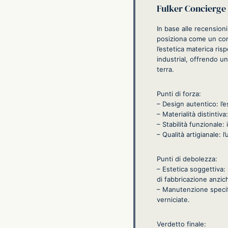
Fulker Concierge
In base alle recension
posiziona come un comp
l’estetica materica risp
industrial, offrendo un
terra.
Punti di forza:
– Design autentico: l’e
– Materialità distinti
– Stabilità funzionale
– Qualità artigianale: l
Punti di debolezza:
– Estetica soggettiva: 
di fabbricazione anzic
– Manutenzione specifi
verniciate.
Verdetto finale: