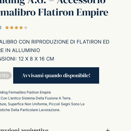
malibro Flatiron Empire
€
Valutato
su 5 su base di
1
recensioni
ALIBRO CON RIPRODUZIONE DI FLATIRON ED
E IN ALLUMINIO
SIONI: 12 X 8 X 16 CM
rito
lding Fermalibro Flatiron Empire
 Con L’antico Sistema Della Fusione A Terra.
ture, Superfice Non Uniforme, Piccoli Segni Sono Le
istiche Della Particolare Lavorazione.
mazioni aggiuntive