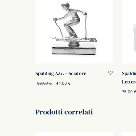
Spalding A.G. – Sciatore
Spaldi
Letter
Il
Il
88,00
€
44,00
€
prezzo
prezzo
75,00
Aggiungi al carrello
originale
attuale
Aggiung
era:
è:
Prodotti correlati
88,00 €.
44,00 €.