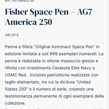
PEN – AG7 AMERICA 250
Fisher Space Pen – AG7
-O-Matic
ss
America 250
akote®
a
340,00
€
pse
r-Castell
Penna a Sfera “Original Astronaut Space Pen” in
inal Astronaut Space Pen
erpen
edizione limitata a soli 999 esemplari numerati. La
penna è realizzata in ottone massiccio grezzo e
tle Space Pen
y
rifinita con rivestimento Cerakote Elite Navy e
USMC Red. Incisioni patriottiche realizzate con
ll pressurizzato
tblanc
taglio diamantato, tra cui la dicitura “United
States 250” e il numero di serie, creando una
tegrappa
testimonianza permanente di ogni esemplare della
collezione.
teverde