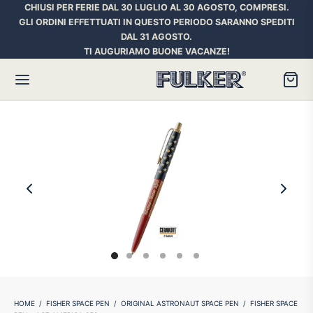
CHIUSI PER FERIE DAL 30 LUGLIO AL 30 AGOSTO, COMPRESI.
GLI ORDINI EFFETTUATI IN QUESTO PERIODO SARANNO SPEDITI
DAL 31 AGOSTO.
TI AUGURIAMO BUONE VACANZE!
Torna
Torna
Torna
HER SPACE PEN
RE PENNE
ILL E INCHIOSTRI
essori
ora
iostri Penne Stilografiche
rican Style
an d’Ache
ll Penna a Sfera
et
umbus
ll Penne Roller
HOME
/
FISHER SPACE PEN
/
ORIGINAL ASTRONAUT SPACE PEN
/
FISHER SPACE