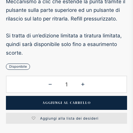
Meccanismo a clic che estende la punta tramite il
pulsante sulla parte superiore ed un pulsante di
ker
rilascio sul lato per ritrarla. Refill pressurizzato.
kan
Si tratta di un’edizione limitata a tiratura limitata,
t
quindi sarà disponibile solo fino a esaurimento
scorte.
ider
Disponibile
nfarina
dia
AGGIUNGI AL CARRELLO
ing
Aggiungi alla lista dei desideri
 Dupont