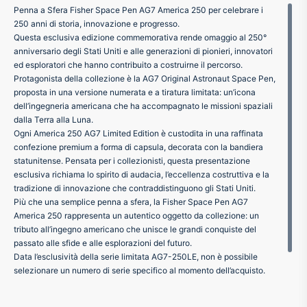
Penna a Sfera Fisher Space Pen AG7 America 250 per celebrare i
ffer
250 anni di storia, innovazione e progresso.
Questa esclusiva edizione commemorativa rende omaggio al 250°
anniversario degli Stati Uniti e alle generazioni di pionieri, innovatori
ding A.G.
ed esploratori che hanno contribuito a costruirne il percorso.
Protagonista della collezione è la AG7 Original Astronaut Space Pen,
proposta in una versione numerata e a tiratura limitata: un’icona
ldi
dell’ingegneria americana che ha accompagnato le missioni spaziali
dalla Terra alla Luna.
onti
Ogni America 250 AG7 Limited Edition è custodita in una raffinata
confezione premium a forma di capsula, decorata con la bandiera
statunitense. Pensata per i collezionisti, questa presentazione
erman
esclusiva richiama lo spirito di audacia, l’eccellenza costruttiva e la
tradizione di innovazione che contraddistinguono gli Stati Uniti.
Più che una semplice penna a sfera, la Fisher Space Pen AG7
re Marche
America 250 rappresenta un autentico oggetto da collezione: un
tributo all’ingegno americano che unisce le grandi conquiste del
passato alle sfide e alle esplorazioni del futuro.
Data l’esclusività della serie limitata AG7-250LE, non è possibile
selezionare un numero di serie specifico al momento dell’acquisto.
Le penne verranno assegnate e spedite con numerazione casuale
fino a esaurimento delle disponibilità.