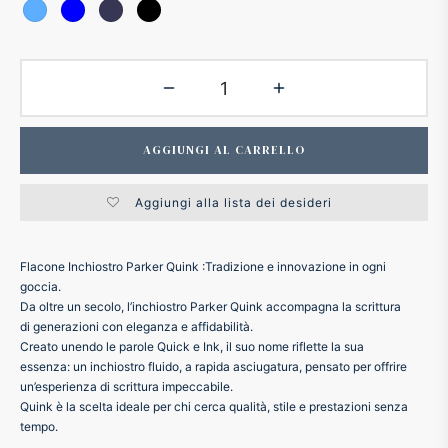
ker
kan
t
AGGIUNGI AL CARRELLO
ider
Aggiungi alla lista dei desideri
nfarina
Flacone Inchiostro Parker Quink :Tradizione e innovazione in ogni
goccia.
Da oltre un secolo, l’inchiostro Parker Quink accompagna la scrittura
dia
di generazioni con eleganza e affidabilità.
Creato unendo le parole Quick e Ink, il suo nome riflette la sua
ing
essenza: un inchiostro fluido, a rapida asciugatura, pensato per offrire
un’esperienza di scrittura impeccabile.
Quink è la scelta ideale per chi cerca qualità, stile e prestazioni senza
 Dupont
tempo.