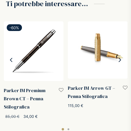
Ti potrebbe interessare…
-
60
%
Parker IM Arrow GT –
Parker IM Premium
Penna Stilografica
Brown CT – Penna
115,00
€
Stilografica
Il
Il
85,00
€
34,00
€
prezzo
prezzo
originale
attuale