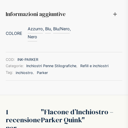
ffer
Informazioni aggiuntive
ding A.G.
Azzurro
,
Blu
,
Blu/Nero
,
COLORE
Nero
ldi
onti
COD:
INK-PARKER
Categorie:
Inchiostri Penne Stilografiche
,
Refill e inchiostri
erman
Tag:
inchiostro
,
Parker
re Marche
1
Flacone d’Inchiostro –
recensione
Parker Quink
per