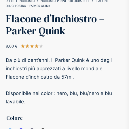
REFILL E INCHIOSTRI
/
INCHIOSTRI PENNE STILOGRAFICHE
/
FLACONE
D’INCHIOSTRO – PARKER QUINK
-O-Matic
ss
Flacone d’Inchiostro –
Parker Quink
akote®
a
pse
r-Castell
9,00
€
Valutato
su 5 su base di
1
recensioni
Da più di cent’anni, il Parker Quink è uno degli
inal Astronaut Space Pen
erpen
inchiostri più apprezzati a livello mondiale.
tle Space Pen
y
Flacone d’inchiostro da 57ml.
ll pressurizzato
tblanc
Disponibile nei colori: nero, blu, blu/nero e blu
lavabile.
tegrappa
Colore
teverde