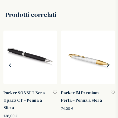
era:
è:
85,00 €.
34,00 €.
Prodotti correlati
Parker SONNET Nera
Parker IM Premium
Opaca CT – Penna a
Perla – Penna a Sfera
Sfera
74,00
€
138,00
€