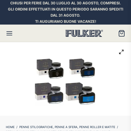
CHIUSI PER FERIE DAL 30 LUGLIO AL 30 AGOSTO, COMPRESI.
GLI ORDINI EFFETTUATI IN QUESTO PERIODO SARANNO SPEDITI
DAL 31 AGOSTO.
TI AUGURIAMO BUONE VACANZE!
Torna
Torna
Torna
HER SPACE PEN
RE PENNE
ILL E INCHIOSTRI
essori
ora
iostri Penne Stilografiche
rican Style
an d’Ache
ll Penna a Sfera
et
umbus
ll Penne Roller
HOME
/
PENNE STILOGRAFICHE, PENNE A SFERA, PENNE ROLLER E MATITE
/