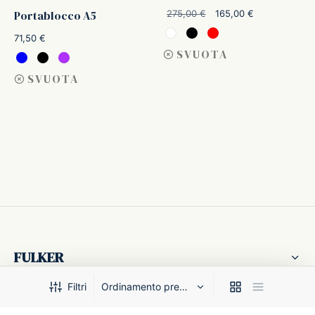
Il prezzo
Il prezzo
Portablocco A5
275,00
€
165,00
€
originale
attuale è:
71,50
€
era:
165,00 €.
SVUOTA
275,00 €.
SVUOTA
FULKER
Filtri
SEGUICI SU