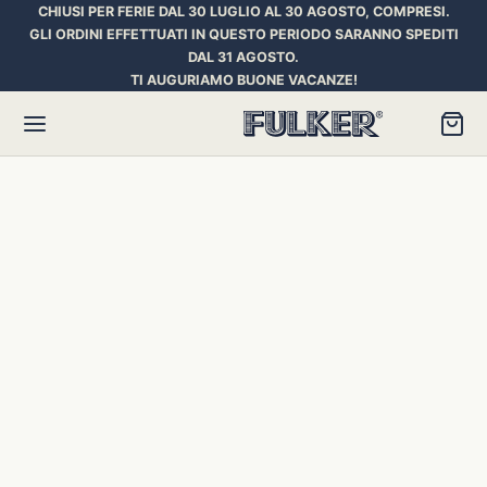
CHIUSI PER FERIE DAL 30 LUGLIO AL 30 AGOSTO, COMPRESI.
GLI ORDINI EFFETTUATI IN QUESTO PERIODO SARANNO SPEDITI
DAL 31 AGOSTO.
TI AUGURIAMO BUONE VACANZE!
Torna
Torna
Torna
HER SPACE PEN
RE PENNE
ILL E INCHIOSTRI
essori
ora
iostri Penne Stilografiche
rican Style
an d’Ache
ll Penna a Sfera
et
umbus
ll Penne Roller