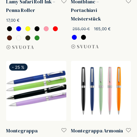
Lamy Safari Roll-Ink –
Montblanc –
Penna Roller
Portachiavi
Meisterstück
17,00
€
Il prezzo
Il prezzo
255,00
€
165,00
€
originale
attuale è:
era:
165,00 €.
SVUOTA
SVUOTA
255,00 €.
-
25
%
Montegrappa
Montegrappa Armonia