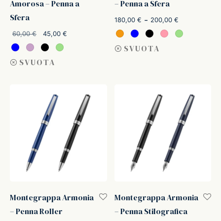
Amorosa – Penna a
– Penna a Sfera
Sfera
Fascia di
-
180,00
€
200,00
€
prezzo:
Il
Il
60,00
€
45,00
€
da
prezzo
prezzo
SVUOTA
180,00 €
originale
attuale
SVUOTA
a
era:
è:
200,00 €
60,00 €.
45,00 €.
Montegrappa Armonia
Montegrappa Armonia
– Penna Roller
– Penna Stilografica