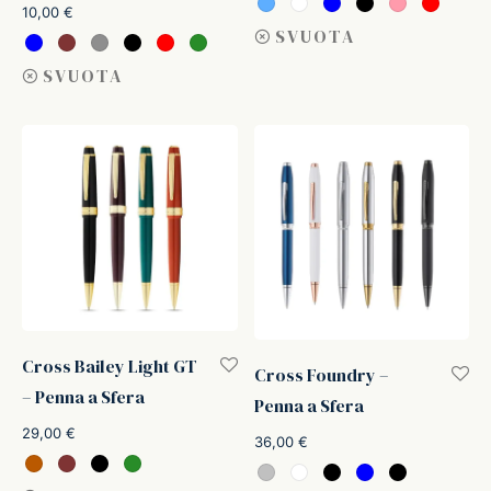
10,00
€
ffer
SVUOTA
SVUOTA
ding A.G.
ldi
onti
erman
re Marche
Cross Bailey Light GT
Cross Foundry –
– Penna a Sfera
Penna a Sfera
29,00
€
36,00
€