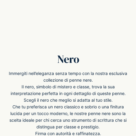
-O-Matic
ss
akote®
a
pse
r-Castell
Nero
inal Astronaut Space Pen
erpen
Immergiti nell’eleganza senza tempo con la nostra esclusiva
collezione di penne nere.
tle Space Pen
y
Il nero, simbolo di mistero e classe, trova la sua
interpretazione perfetta in ogni dettaglio di queste penne.
ll pressurizzato
tblanc
Scegli il nero che meglio si adatta al tuo stile.
Che tu preferisca un nero classico e sobrio o una finitura
lucida per un tocco moderno, le nostre penne nere sono la
tegrappa
scelta ideale per chi cerca uno strumento di scrittura che si
distingua per classe e prestigio.
teverde
Firma con autorità e raffinatezza.