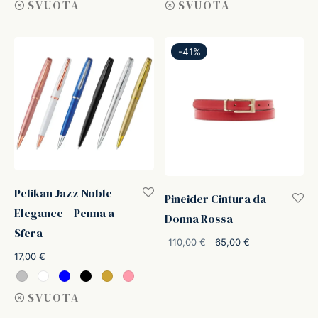
SVUOTA
SVUOTA
-
41
%
Pelikan Jazz Noble
Pineider Cintura da
Elegance – Penna a
Donna Rossa
Sfera
Il prezzo
Il
110,00
€
65,00
€
17,00
€
originale
prezzo
era:
attuale
110,00 €.
è:
SVUOTA
65,00 €.