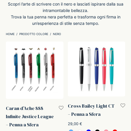
Scopri l’arte di scrivere con il nero e lasciati ispirare dalla sua
intramontabile bellezza.
ker
Trova la tua penna nera perfetta e trasforma ogni firma in
un’esperienza di stile senza tempo.
kan
HOME
/
PRODOTTO COLORE
/
NERO
t
ider
nfarina
dia
Cross Bailey Light CT
ing
Caran d’Ache 888
– Penna a Sfera
Infinite Justice League
 Dupont
29,00
€
– Penna a Sfera