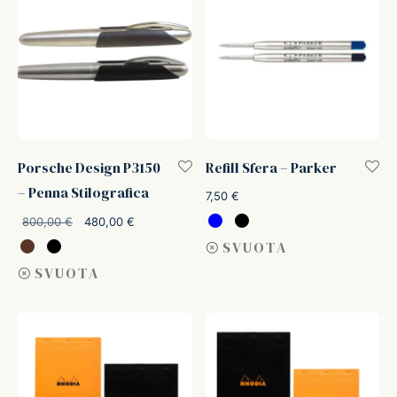
Porsche Design P3150
Refill Sfera – Parker
– Penna Stilografica
7,50
€
Il prezzo
Il prezzo
800,00
€
480,00
€
originale
attuale è:
SVUOTA
era:
480,00 €.
SVUOTA
800,00 €.