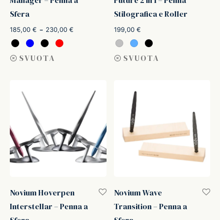
Sfera
Stilografica e Roller
Fascia di
-
185,00
€
230,00
€
199,00
€
prezzo:
da
SVUOTA
SVUOTA
185,00 €
a
230,00 €
Novium Hoverpen
Novium Wave
Interstellar – Penna a
Transition – Penna a
Sfera
Sfera