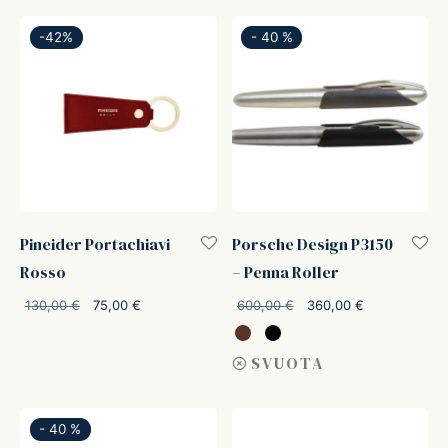
-
42
%
-
40
%
Pineider Portachiavi
Porsche Design P3150
Rosso
– Penna Roller
Il prezzo
Il
Il prezzo
Il prezzo
130,00
€
75,00
€
600,00
€
360,00
€
originale
prezzo
originale
attuale è:
era:
attuale
era:
360,00 €.
SVUOTA
130,00 €.
è:
600,00 €.
75,00 €.
-
40
%