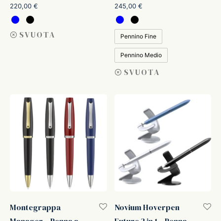
220,00
€
245,00
€
SVUOTA
Pennino Fine
Pennino Medio
SVUOTA
Montegrappa
Novium Hoverpen
Manager – Penna a
Future 2 in 1 – Penna