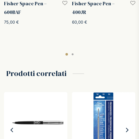
Fisher Space Pen –
Fisher Space Pen –
600BAF
400JR
75,00
€
60,00
€
Prodotti correlati