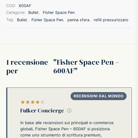
COD:
600AF
ffer
Categorie:
Bullet
,
Fisher Space Pen
Tag:
Bullet
,
Fisher Space Pen
,
penna sfera
,
refill pressurizzato
ding A.G.
ldi
1 recensione
Fisher Space Pen –
onti
per
600AF
erman
re Marche
Valutato
su 5
Fulker Concierge
ⓘ
In base alle recensioni sui principali e-commerce
globali, Fisher Space Pen – 600AF si posiziona
come uno strumento di scrittura premium,