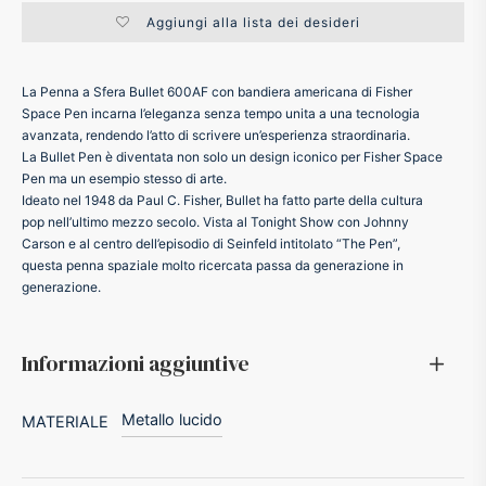
Aggiungi alla lista dei desideri
ker
La Penna a Sfera Bullet 600AF con bandiera americana di Fisher
kan
Space Pen incarna l’eleganza senza tempo unita a una tecnologia
avanzata, rendendo l’atto di scrivere un’esperienza straordinaria.
La Bullet Pen è diventata non solo un design iconico per Fisher Space
t
Pen ma un esempio stesso di arte.
Ideato nel 1948 da Paul C. Fisher, Bullet ha fatto parte della cultura
ider
pop nell’ultimo mezzo secolo. Vista al Tonight Show con Johnny
Carson e al centro dell’episodio di Seinfeld intitolato “The Pen”,
questa penna spaziale molto ricercata passa da generazione in
nfarina
generazione.
dia
Informazioni aggiuntive
ing
Metallo lucido
MATERIALE
 Dupont