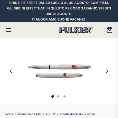
CHIUSI PER FERIE DAL 30 LUGLIO AL 30 AGOSTO, COMPRESI.
GLI ORDINI EFFETTUATI IN QUESTO PERIODO SARANNO SPEDITI
DAL 31 AGOSTO.
TI AUGURIAMO BUONE VACANZE!
Torna
Torna
Torna
HER SPACE PEN
RE PENNE
ILL E INCHIOSTRI
essori
ora
iostri Penne Stilografiche
rican Style
an d’Ache
ll Penna a Sfera
et
umbus
ll Penne Roller
HOME
/
FISHER SPACE PEN
/
BULLET
/
FISHER SPACE PEN – 600AF