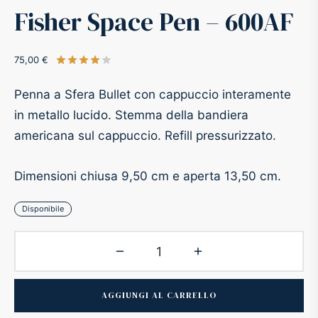
Fisher Space Pen – 600AF
-O-Matic
ss
75,00
€
Valutato
su 5 su base di
1
recensioni
akote®
a
Penna a Sfera Bullet con cappuccio interamente
pse
r-Castell
in metallo lucido. Stemma della bandiera
americana sul cappuccio. Refill pressurizzato.
inal Astronaut Space Pen
erpen
Dimensioni chiusa 9,50 cm e aperta 13,50 cm.
tle Space Pen
y
Disponibile
ll pressurizzato
tblanc
tegrappa
AGGIUNGI AL CARRELLO
teverde