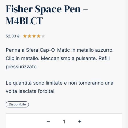
Fisher Space Pen –
-O-Matic
ss
M4BLCT
akote®
a
52,00
€
Valutato
su 5 su base di
1
recensioni
pse
r-Castell
Penna a Sfera Cap-O-Matic in metallo azzurro.
Clip in metallo. Meccanismo a pulsante. Refill
inal Astronaut Space Pen
erpen
pressurizzato.
tle Space Pen
y
Le quantità sono limitate e non torneranno una
volta lasciata l’orbita!
ll pressurizzato
tblanc
Disponibile
tegrappa
teverde