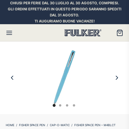
CHIUSI PER FERIE DAL 30 LUGLIO AL 30 AGOSTO, COMPRESI.
GLI ORDINI EFFETTUATI IN QUESTO PERIODO SARANNO SPEDITI
DAL 31 AGOSTO.
TI AUGURIAMO BUONE VACANZE!
Torna
Torna
Torna
HER SPACE PEN
RE PENNE
ILL E INCHIOSTRI
essori
ora
iostri Penne Stilografiche
rican Style
an d’Ache
ll Penna a Sfera
et
umbus
ll Penne Roller
HOME
/
FISHER SPACE PEN
/
CAP-O-MATIC
/
FISHER SPACE PEN – M4BLCT