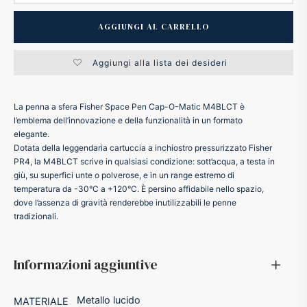
ker
AGGIUNGI AL CARRELLO
kan
Aggiungi alla lista dei desideri
t
La penna a sfera Fisher Space Pen Cap-O-Matic M4BLCT è
l’emblema dell’innovazione e della funzionalità in un formato
elegante.
ider
Dotata della leggendaria cartuccia a inchiostro pressurizzato Fisher
PR4, la M4BLCT scrive in qualsiasi condizione: sott’acqua, a testa in
giù, su superfici unte o polverose, e in un range estremo di
nfarina
temperatura da -30°C a +120°C. È persino affidabile nello spazio,
dove l’assenza di gravità renderebbe inutilizzabili le penne
dia
tradizionali.
ing
Informazioni aggiuntive
 Dupont
Metallo lucido
MATERIALE