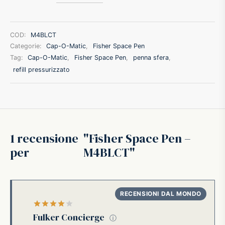
ffer
COD:
M4BLCT
ding A.G.
Categorie:
Cap-O-Matic
,
Fisher Space Pen
Tag:
Cap-O-Matic
,
Fisher Space Pen
,
penna sfera
,
refill pressurizzato
ldi
onti
erman
1 recensione
Fisher Space Pen –
per
M4BLCT
re Marche
Valutato
su 5
Fulker Concierge
ⓘ