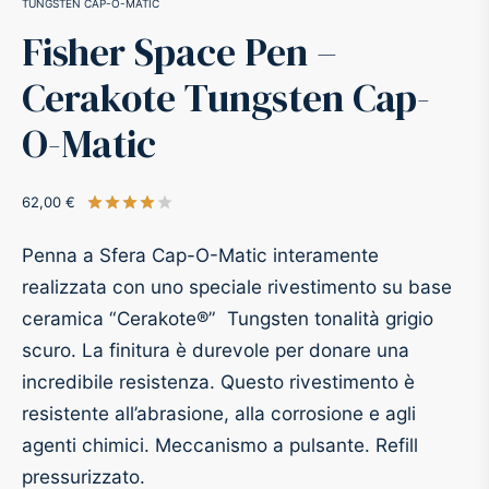
TUNGSTEN CAP-O-MATIC
Fisher Space Pen –
-O-Matic
ss
Cerakote Tungsten Cap-
akote®
a
O-Matic
pse
r-Castell
62,00
€
Valutato
su 5 su base di
1
recensioni
inal Astronaut Space Pen
erpen
Penna a Sfera Cap-O-Matic interamente
realizzata con uno speciale rivestimento su base
tle Space Pen
y
ceramica “Cerakote®” Tungsten tonalità grigio
scuro. La finitura è durevole per donare una
ll pressurizzato
tblanc
incredibile resistenza. Questo rivestimento è
tegrappa
resistente all’abrasione, alla corrosione e agli
agenti chimici. Meccanismo a pulsante. Refill
teverde
pressurizzato.