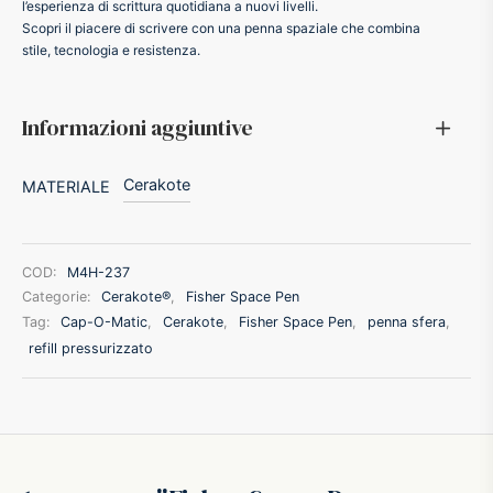
l’esperienza di scrittura quotidiana a nuovi livelli.
Scopri il piacere di scrivere con una penna spaziale che combina
ffer
stile, tecnologia e resistenza.
ding A.G.
Informazioni aggiuntive
ldi
Cerakote
MATERIALE
onti
COD:
M4H-237
erman
Categorie:
Cerakote®
,
Fisher Space Pen
Tag:
Cap-O-Matic
,
Cerakote
,
Fisher Space Pen
,
penna sfera
,
re Marche
refill pressurizzato