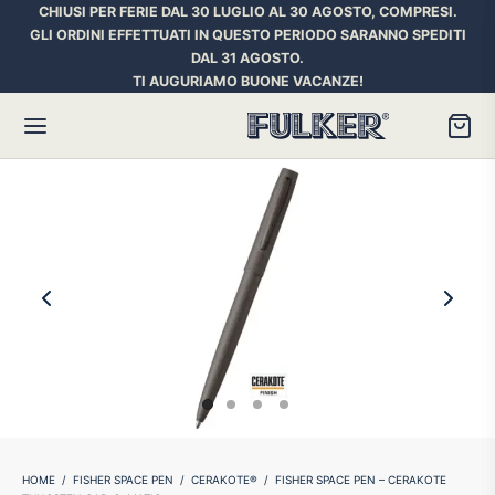
CHIUSI PER FERIE DAL 30 LUGLIO AL 30 AGOSTO, COMPRESI.
GLI ORDINI EFFETTUATI IN QUESTO PERIODO SARANNO SPEDITI
DAL 31 AGOSTO.
TI AUGURIAMO BUONE VACANZE!
Torna
Torna
Torna
HER SPACE PEN
RE PENNE
ILL E INCHIOSTRI
essori
ora
iostri Penne Stilografiche
rican Style
an d’Ache
ll Penna a Sfera
et
umbus
ll Penne Roller
HOME
/
FISHER SPACE PEN
/
CERAKOTE®
/
FISHER SPACE PEN – CERAKOTE