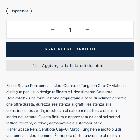
ker
Disponibile
kan
t
AGGIUNGI AL CARRELLO
ider
Aggiungi alla lista dei desideri
nfarina
Fisher Space Pen, penna a sfera Cerakote Tungsten Cap-O-Matic, si
distingue per il suo design raffinato e il rivestimento Cerakote.
dia
Cerakote® è una formulazione proprietaria a base di polimeri ceramici
che offre durata, durezza, resistenza ai graffi, resistenza alla
corrosione, flessibilità, resistenza al calore e resistenza chimica
ing
leader del settore. Questa finitura è apprezzata da anni nei settori
tattico, militare, outdoor, aerospaziale e automobilistico..
Fisher Space Pen, Cerakote Cap-O-Matic Tungsten è molto più di
 Dupont
una penna a sfera comune. È un’opera d’arte funzionale che eleva