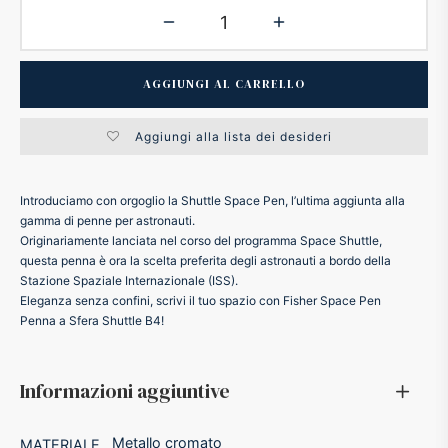
ker
AGGIUNGI AL CARRELLO
kan
Aggiungi alla lista dei desideri
t
Introduciamo con orgoglio la Shuttle Space Pen, l’ultima aggiunta alla
ider
gamma di penne per astronauti.
Originariamente lanciata nel corso del programma Space Shuttle,
nfarina
questa penna è ora la scelta preferita degli astronauti a bordo della
Stazione Spaziale Internazionale (ISS).
Eleganza senza confini, scrivi il tuo spazio con Fisher Space Pen
dia
Penna a Sfera Shuttle B4!
ing
Informazioni aggiuntive
 Dupont
Metallo cromato
MATERIALE