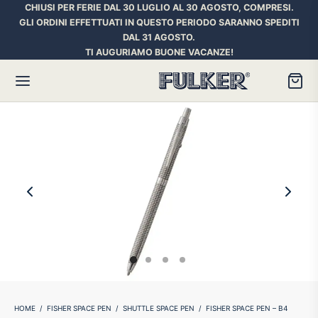
CHIUSI PER FERIE DAL 30 LUGLIO AL 30 AGOSTO, COMPRESI.
GLI ORDINI EFFETTUATI IN QUESTO PERIODO SARANNO SPEDITI
DAL 31 AGOSTO.
TI AUGURIAMO BUONE VACANZE!
Torna
Torna
Torna
HER SPACE PEN
RE PENNE
ILL E INCHIOSTRI
essori
ora
iostri Penne Stilografiche
rican Style
an d’Ache
ll Penna a Sfera
et
umbus
ll Penne Roller
HOME
/
FISHER SPACE PEN
/
SHUTTLE SPACE PEN
/
FISHER SPACE PEN – B4