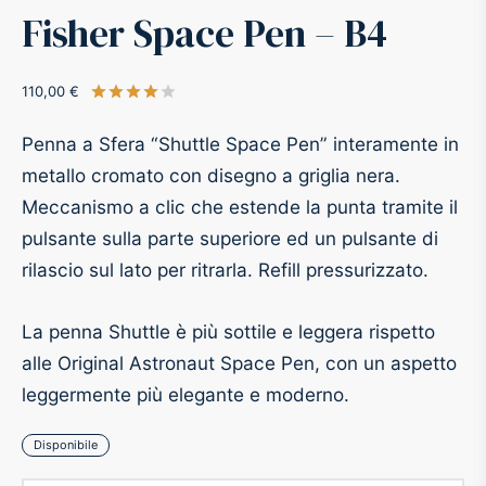
Fisher Space Pen – B4
-O-Matic
ss
110,00
€
Valutato
su 5 su base di
1
recensioni
akote®
a
Penna a Sfera “Shuttle Space Pen” interamente in
pse
r-Castell
metallo cromato con disegno a griglia nera.
Meccanismo a clic che estende la punta tramite il
inal Astronaut Space Pen
erpen
pulsante sulla parte superiore ed un pulsante di
rilascio sul lato per ritrarla. Refill pressurizzato.
tle Space Pen
y
La penna Shuttle è più sottile e leggera rispetto
ll pressurizzato
tblanc
alle Original Astronaut Space Pen, con un aspetto
leggermente più elegante e moderno.
tegrappa
Disponibile
teverde