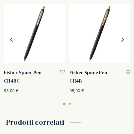
Fisher Space Pen –
Fisher Space Pen –
CH4BC
CH4B
98,00
€
98,00
€
Prodotti correlati