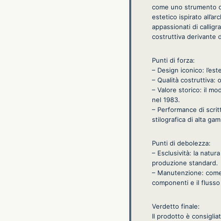
come uno strumento di 
estetico ispirato all’a
appassionati di calligra
costruttiva derivante 
Punti di forza:
– Design iconico: l’este
– Qualità costruttiva:
– Valore storico: il mo
nel 1983.
– Performance di scrittu
stilografica di alta ga
Punti di debolezza:
– Esclusività: la natura
produzione standard.
– Manutenzione: come o
componenti e il flusso
Verdetto finale:
Il prodotto è consiglia