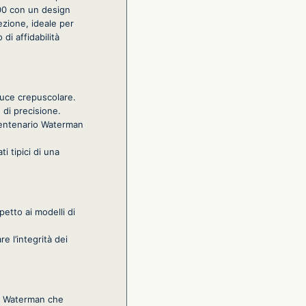
100 con un design
ezione, ideale per
 di affidabilità
a luce crepuscolare.
 di precisione.
l centenario Waterman
ti tipici di una
petto ai modelli di
 l’integrità dei
hio Waterman che