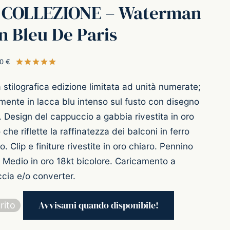
 COLLEZIONE – Waterman
 Bleu De Paris
00
€
Valutato
su 5 su base di
1
recensioni
stilografica edizione limitata ad unità numerate;
mente in lacca blu intenso sul fusto con disegno
. Design del cappuccio a gabbia rivestita in oro
 che riflette la raffinatezza dei balconi in ferro
o. Clip e finiture rivestite in oro chiaro. Pennino
 Medio in oro 18kt bicolore. Caricamento a
cia e/o converter.
rito