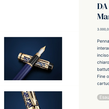
DA
Man
3.000,
Penna 
intera
inciso
chiaro
battut
Fine o
cartuc
Esau