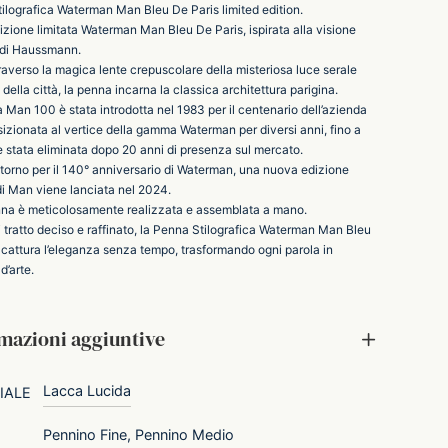
ilografica Waterman Man Bleu De Paris limited edition.
izione limitata Waterman Man Bleu De Paris, ispirata alla visione
 di Haussmann.
raverso la magica lente crepuscolare della misteriosa luce serale
della città, la penna incarna la classica architettura parigina.
Man 100 è stata introdotta nel 1983 per il centenario dell’azienda
osizionata al vertice della gamma Waterman per diversi anni, fino a
̀ stata eliminata dopo 20 anni di presenza sul mercato.
ritorno per il 140° anniversario di Waterman, una nuova edizione
di Man viene lanciata nel 2024.
na è meticolosamente realizzata e assemblata a mano.
 tratto deciso e raffinato, la Penna Stilografica Waterman Man Bleu
 cattura l’eleganza senza tempo, trasformando ogni parola in
d’arte.
mazioni aggiuntive
Lacca Lucida
IALE
Pennino Fine
,
Pennino Medio