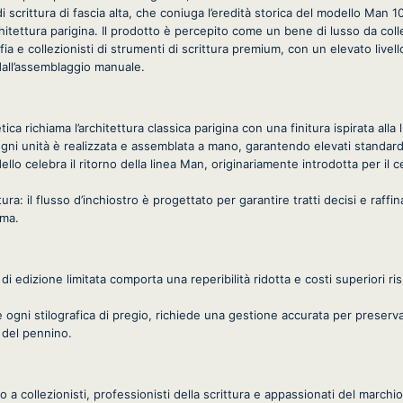
scrittura di fascia alta, che coniuga l’eredità storica del modello Man 
rchitettura parigina. Il prodotto è percepito come un bene di lusso da coll
fia e collezionisti di strumenti di scrittura premium, con un elevato livello
dall’assemblaggio manuale.
tica richiama l’architettura classica parigina con una finitura ispirata all
 ogni unità è realizzata e assemblata a mano, garantendo elevati standard
dello celebra il ritorno della linea Man, originariamente introdotta per i
ra: il flusso d’inchiostro è progettato per garantire tratti decisi e raffina
mma.
 di edizione limitata comporta una reperibilità ridotta e costi superiori ris
gni stilografica di pregio, richiede una gestione accurata per preservare
 del pennino.
to a collezionisti, professionisti della scrittura e appassionati del marc