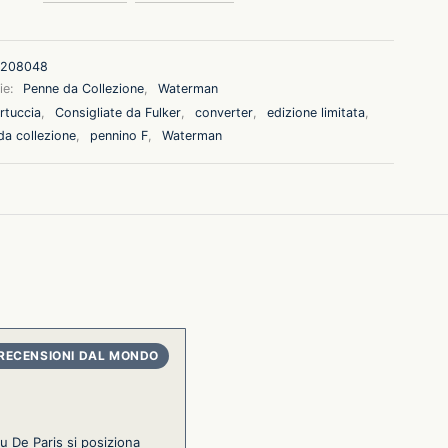
208048
ie:
Penne da Collezione
,
Waterman
rtuccia
,
Consigliate da Fulker
,
converter
,
edizione limitata
,
da collezione
,
pennino F
,
Waterman
 De Paris si posiziona