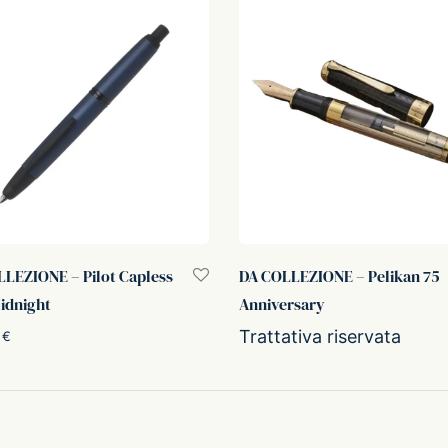
LEZIONE – Pilot Capless
DA COLLEZIONE – Pelikan 75
idnight
Anniversary
Trattativa riservata
0
€
Leggi tutto
i al carrello