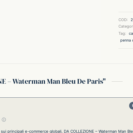
COD:
2
Categor
Tag:
ca
penna 
E – Waterman Man Bleu De Paris
su 5
ⓘ
ni sui principali e-commerce globali, DA COLLEZIONE – Waterman Man Bleu