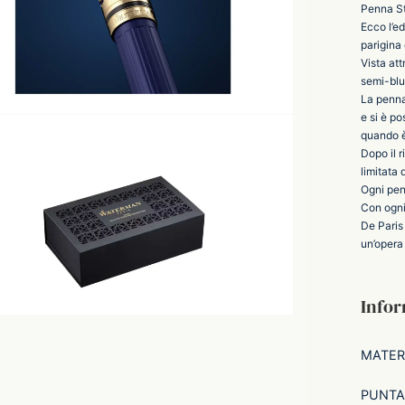
Penna St
Ecco l’ed
parigina
Vista att
semi-blu 
La penna 
e si è p
quando e
Dopo il 
limitata 
Ogni pen
Con ogni
De Paris
un’opera 
Infor
MATER
PUNTA