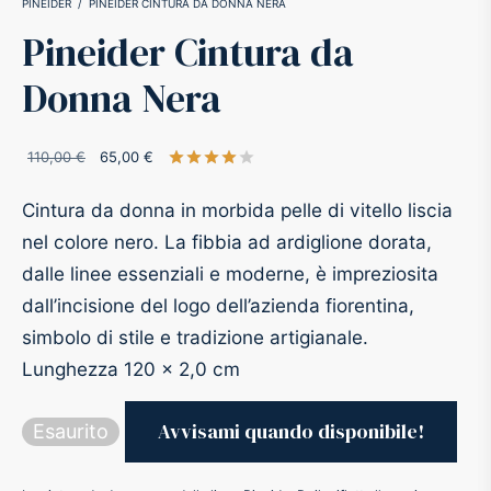
PINEIDER
/
PINEIDER CINTURA DA DONNA NERA
Pineider Cintura da
-O-Matic
ss
Donna Nera
akote®
a
Il prezzo
Il
110,00
€
65,00
€
Valutato
su 5 su base di
1
rece
pse
r-Castell
originale
prezzo
Cintura da donna in morbida pelle di vitello liscia
era:
attuale
inal Astronaut Space Pen
erpen
nel colore nero. La fibbia ad ardiglione dorata,
110,00 €.
è:
dalle linee essenziali e moderne, è impreziosita
65,00 €.
tle Space Pen
y
dall’incisione del logo dell’azienda fiorentina,
simbolo di stile e tradizione artigianale.
ll pressurizzato
tblanc
Lunghezza 120 x 2,0 cm
tegrappa
Esaurito
teverde