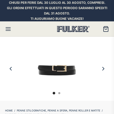
CHIUSI PER FERIE DAL 30 LUGLIO AL 30 AGOSTO, COMPRESI.
GLI ORDINI EFFETTUATI IN QUESTO PERIODO SARANNO SPEDITI
DAL 31 AGOSTO.
TI AUGURIAMO BUONE VACANZE!
Torna
Torna
Torna
HER SPACE PEN
RE PENNE
ILL E INCHIOSTRI
essori
ora
iostri Penne Stilografiche
rican Style
an d’Ache
ll Penna a Sfera
et
umbus
ll Penne Roller
HOME
/
PENNE STILOGRAFICHE, PENNE A SFERA, PENNE ROLLER E MATITE
/