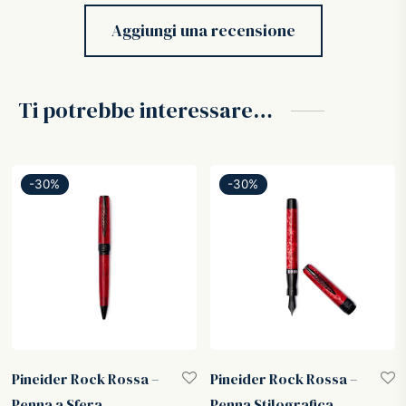
Aggiungi una recensione
Ti potrebbe interessare…
-
30
%
-
30
%
Pineider Rock Rossa –
Pineider Rock Rossa –
Penna a Sfera
Penna Stilografica