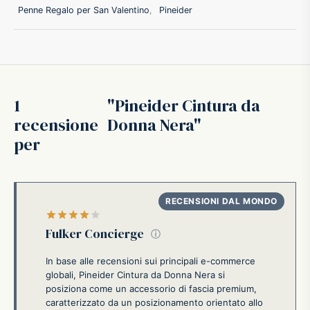
Penne Regalo per San Valentino
,
Pineider
ffer
ding A.G.
ldi
1
Pineider Cintura da
recensione
Donna Nera
onti
per
erman
re Marche
Valutato
su 5
Fulker Concierge
ⓘ
In base alle recensioni sui principali e-commerce
globali, Pineider Cintura da Donna Nera si
posiziona come un accessorio di fascia premium,
caratterizzato da un posizionamento orientato allo