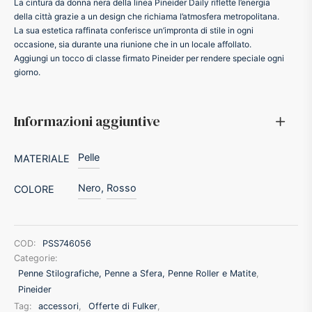
La cintura da donna nera della linea Pineider Daily riflette l’energia
della città grazie a un design che richiama l’atmosfera metropolitana.
ker
La sua estetica raffinata conferisce un’impronta di stile in ogni
occasione, sia durante una riunione che in un locale affollato.
Aggiungi un tocco di classe firmato Pineider per rendere speciale ogni
kan
giorno.
t
Informazioni aggiuntive
ider
Pelle
MATERIALE
nfarina
Nero
,
Rosso
COLORE
dia
COD:
PSS746056
ing
Categorie:
Penne Stilografiche, Penne a Sfera, Penne Roller e Matite
,
Pineider
 Dupont
Tag:
accessori
,
Offerte di Fulker
,