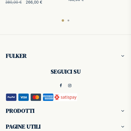
Il prezzo
Il prezzo
380,00
€
266,00
€
originale
attuale è:
era:
266,00 €.
380,00 €.
FULKER
SEGUICI SU
PRODOTTI
PAGINE UTILI