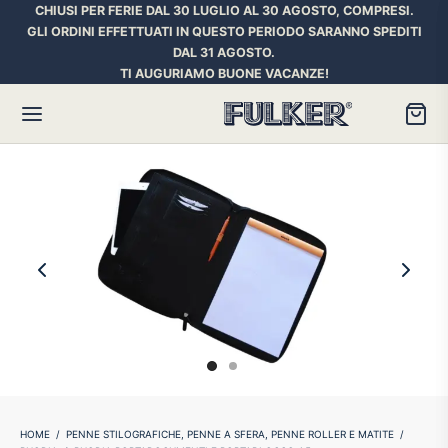
CHIUSI PER FERIE DAL 30 LUGLIO AL 30 AGOSTO, COMPRESI.
GLI ORDINI EFFETTUATI IN QUESTO PERIODO SARANNO SPEDITI
DAL 31 AGOSTO.
TI AUGURIAMO BUONE VACANZE!
Torna
Torna
Torna
HER SPACE PEN
RE PENNE
ILL E INCHIOSTRI
essori
ora
iostri Penne Stilografiche
rican Style
an d’Ache
ll Penna a Sfera
et
umbus
ll Penne Roller
HOME
/
PENNE STILOGRAFICHE, PENNE A SFERA, PENNE ROLLER E MATITE
/