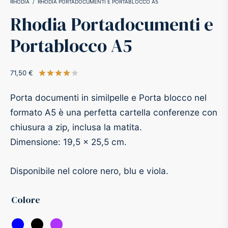
RHODIA
/
RHODIA PORTADOCUMENTI E PORTABLOCCO A5
Rhodia Portadocumenti e
-O-Matic
ss
Portablocco A5
akote®
a
71,50
€
Valutato
su 5 su base di
1
recensioni
pse
r-Castell
Porta documenti in similpelle e Porta blocco nel
inal Astronaut Space Pen
erpen
formato A5 è una perfetta cartella conferenze con
chiusura a zip, inclusa la matita.
tle Space Pen
y
Dimensione: 19,5 x 25,5 cm.
ll pressurizzato
tblanc
Disponibile nel colore nero, blu e viola.
tegrappa
Colore
teverde