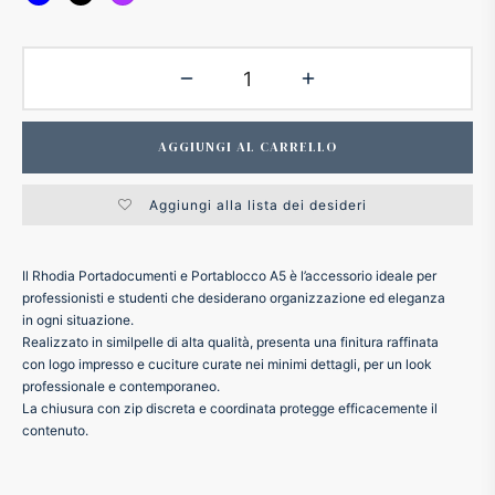
ker
kan
AGGIUNGI AL CARRELLO
t
Aggiungi alla lista dei desideri
ider
Il Rhodia Portadocumenti e Portablocco A5 è l’accessorio ideale per
nfarina
professionisti e studenti che desiderano organizzazione ed eleganza
in ogni situazione.
Realizzato in similpelle di alta qualità, presenta una finitura raffinata
dia
con logo impresso e cuciture curate nei minimi dettagli, per un look
professionale e contemporaneo.
ing
La chiusura con zip discreta e coordinata protegge efficacemente il
contenuto.
 Dupont