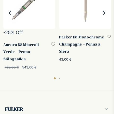
-
25
%
Off
Parker IM Monochrome
Champagne – Penna a
Aurora 88 Minerali
Sfera
Verde – Penna
Stilografica
43,00
€
Il prezzo
Il prezzo
725,00
€
543,00
€
originale
attuale è:
era:
543,00 €.
725,00 €.
FULKER