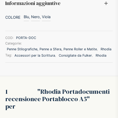
Informazioni aggiuntive
ffer
Blu
,
Nero
,
Viola
COLORE
ding A.G.
ldi
COD:
PORTA-DOC
Categorie:
Penne Stilografiche, Penne a Sfera, Penne Roller e Matite
,
Rhodia
onti
Tag:
Accessori per la Scrittura
,
Consigliate da Fulker
,
Rhodia
erman
re Marche
1
Rhodia Portadocumenti
recensione
e Portablocco A5
per