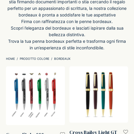
stia firmando documenti importanti o stia cercando il regalo
perfetto per un appassionato di scrittura, la nostra collezione
-O-Matic
ss
bordeaux è pronta a soddisfare le tue aspettative
Firma con raffinatezza con le penne bordeaux.
Scopri l’eleganza del bordeaux e lasciati ispirare dalla sua
akote®
a
bellezza distintiva.
Trova la tua penna bordeaux perfetta e trasforma ogni firma
pse
r-Castell
in un’esperienza di stile inconfondibile.
HOME
/
PRODOTTO COLORE
/
BORDEAUX
inal Astronaut Space Pen
erpen
tle Space Pen
y
ll pressurizzato
tblanc
tegrappa
teverde
Cross Bailey Light GT