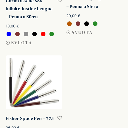
Caran d’Ache 888
– Penna a Sfera
Infinite Justice League
ker
29,00
€
– Penna a Sfera
10,00
€
kan
SVUOTA
SVUOTA
t
ider
nfarina
dia
ing
Fisher Space Pen – 775
 Dupont
26,00
€