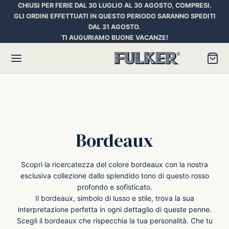
CHIUSI PER FERIE DAL 30 LUGLIO AL 30 AGOSTO, COMPRESI.
GLI ORDINI EFFETTUATI IN QUESTO PERIODO SARANNO SPEDITI
DAL 31 AGOSTO.
TI AUGURIAMO BUONE VACANZE!
Torna
Torna
Torna
Bordeaux
HER SPACE PEN
RE PENNE
ILL E INCHIOSTRI
Scopri la ricercatezza del colore bordeaux con la nostra
essori
ora
iostri Penne Stilografiche
esclusiva collezione dallo splendido tono di questo rosso
profondo e sofisticato.
rican Style
an d’Ache
ll Penna a Sfera
Il bordeaux, simbolo di lusso e stile, trova la sua
interpretazione perfetta in ogni dettaglio di queste penne.
Scegli il bordeaux che rispecchia la tua personalità. Che tu
et
umbus
ll Penne Roller