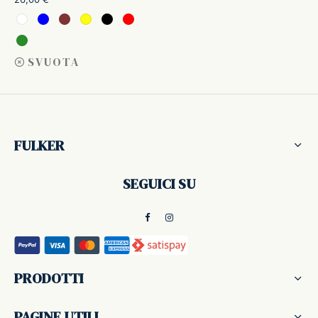
ffer
SVUOTA
ding A.G.
ldi
onti
FULKER
erman
SEGUICI SU
re Marche
PRODOTTI
PAGINE UTILI