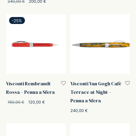
Il prezzo
Il prezzo
240,00
€
200,00
€
era:
120,00 €.
originale
attuale è:
160,00 €.
era:
200,00 €.
-
25
%
240,00 €.
Visconti Rembrandt
Visconti Van Gogh Cafè
Rossa – Penna a Sfera
Terrace at Night –
Penna a Sfera
Il prezzo
Il prezzo
160,00
€
120,00
€
originale
attuale è:
240,00
€
era:
120,00 €.
160,00 €.