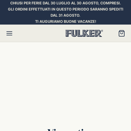
CHIUSI PER FERIE DAL 30 LUGLIO AL 30 AGOSTO, COMPRESI.
GLI ORDINI EFFETTUATI IN QUESTO PERIODO SARANNO SPEDITI
DAL 31 AGOSTO.
TI AUGURIAMO BUONE VACANZE!
Torna
Torna
Torna
HER SPACE PEN
RE PENNE
ILL E INCHIOSTRI
essori
ora
iostri Penne Stilografiche
rican Style
an d’Ache
ll Penna a Sfera
et
umbus
ll Penne Roller