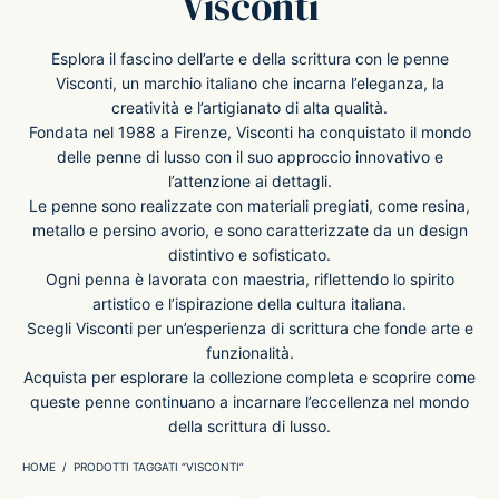
Visconti
-O-Matic
ss
Esplora il fascino dell’arte e della scrittura con le penne
Visconti, un marchio italiano che incarna l’eleganza, la
creatività e l’artigianato di alta qualità.
akote®
a
Fondata nel 1988 a Firenze, Visconti ha conquistato il mondo
delle penne di lusso con il suo approccio innovativo e
pse
r-Castell
l’attenzione ai dettagli.
Le penne sono realizzate con materiali pregiati, come resina,
metallo e persino avorio, e sono caratterizzate da un design
inal Astronaut Space Pen
erpen
distintivo e sofisticato.
Ogni penna è lavorata con maestria, riflettendo lo spirito
tle Space Pen
y
artistico e l’ispirazione della cultura italiana.
Scegli Visconti per un’esperienza di scrittura che fonde arte e
funzionalità.
ll pressurizzato
tblanc
Acquista per esplorare la collezione completa e scoprire come
queste penne continuano a incarnare l’eccellenza nel mondo
tegrappa
della scrittura di lusso.
HOME
/
PRODOTTI TAGGATI “VISCONTI”
teverde