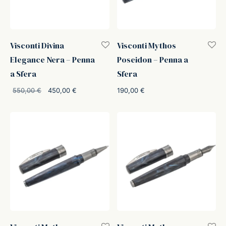
Visconti Divina
Visconti Mythos
Elegance Nera – Penna
Poseidon – Penna a
a Sfera
Sfera
Il prezzo
Il prezzo
190,00
€
550,00
€
450,00
€
originale
attuale è:
era:
450,00 €.
550,00 €.