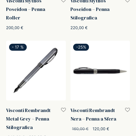
Visconti Mythos
Visconti Mythos
Poseidon – Penna
Poseidon – Penna
Roller
Stilografica
200,00
€
220,00
€
-
17
%
-
25
%
Visconti Rembrandt
Visconti Rembrandt
Metal Grey – Penna
Nera – Penna a Sfera
Stilografica
Il prezzo
Il prezzo
160,00
€
120,00
€
originale
attuale è: