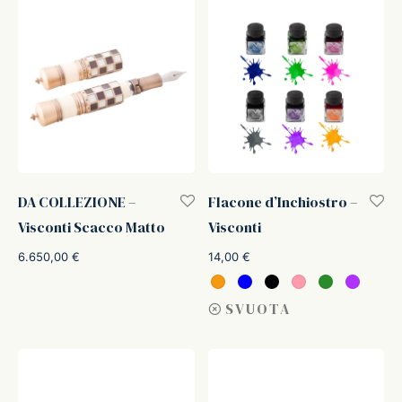
ker
kan
t
ider
DA COLLEZIONE –
Flacone d’Inchiostro –
Visconti Scacco Matto
Visconti
nfarina
6.650,00
€
14,00
€
dia
SVUOTA
ing
 Dupont