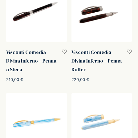
ffer
ding A.G.
ldi
Visconti Comedia
Visconti Comedia
Divina Inferno – Penna
Divina Inferno – Penna
onti
a Sfera
Roller
erman
210,00
€
220,00
€
re Marche