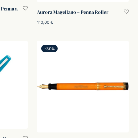
– Penna a
Aurora Magellano – Penna Roller
110,00
€
Aggiungi al carrello
-
30
%