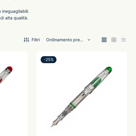
 ineguagliabili.
i alta qualità.
Filtri
-
25
%