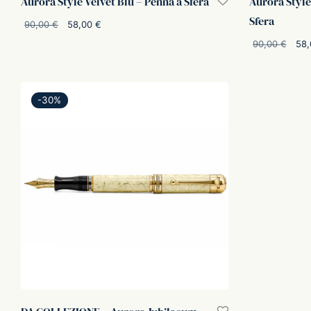
Aurora Style Velvet Blu – Penna a Sfera
Aurora Style
Sfera
Il
Il
90,00
€
58,00
€
prezzo
prezzo
90,00
€
58
Aggiungi al carrello
originale
attuale
pr
Aggiungi al car
era:
è:
ori
90,00 €.
58,00 €.
-
30
%
90