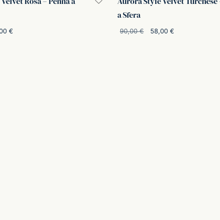
 Velvet Rosa – Penna a
Aurora Style Velvet Turchese
a Sfera
Il
Il
Il
Il
,00
€
90,00
€
58,00
€
ezzo
prezzo
prezzo
prezzo
rello
Aggiungi al carrello
ginale
attuale
originale
attuale
era:
è:
era:
è:
,00 €.
58,00 €.
90,00 €.
58,00 €.