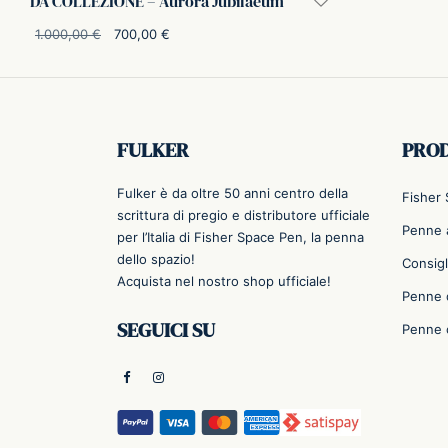
DA COLLEZIONE – Aurora Jubilaeum
Il prezzo
Il prezzo
1.000,00
€
700,00
€
originale
attuale è:
Aggiungi al carrello
era:
700,00 €.
1.000,00 €.
FULKER
PRO
Fulker è da oltre 50 anni centro della
Fisher
scrittura di pregio e distributore ufficiale
Penne a
per l’Italia di Fisher Space Pen, la penna
dello spazio!
Consigl
Acquista nel nostro shop ufficiale!
Penne 
SEGUICI SU
Penne 