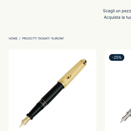
Scegli un pezzo
Acquista la tu
HOME
/
PRODOTTI TAGGATI “AURORA”
-
25
%