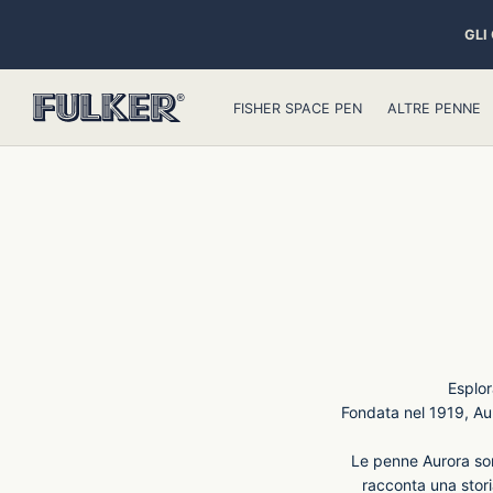
GLI
FISHER SPACE PEN
ALTRE PENNE
Esplor
Fondata nel 1919, Aur
Le penne Aurora son
racconta una stori