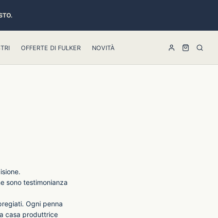
STO.
TRI
OFFERTE DI FULKER
NOVITÀ
isione.
nne sono testimonianza
pregiati. Ogni penna
na casa produttrice