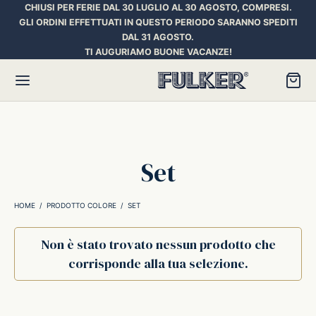
CHIUSI PER FERIE DAL 30 LUGLIO AL 30 AGOSTO, COMPRESI.
GLI ORDINI EFFETTUATI IN QUESTO PERIODO SARANNO SPEDITI
DAL 31 AGOSTO.
TI AUGURIAMO BUONE VACANZE!
Torna
Torna
Torna
Set
HER SPACE PEN
RE PENNE
ILL E INCHIOSTRI
HOME
/
PRODOTTO COLORE
/
SET
essori
ora
iostri Penne Stilografiche
Non è stato trovato nessun prodotto che
corrisponde alla tua selezione.
rican Style
an d’Ache
ll Penna a Sfera
et
umbus
ll Penne Roller