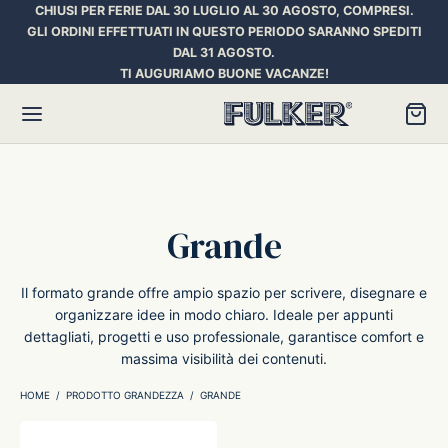
CHIUSI PER FERIE DAL 30 LUGLIO AL 30 AGOSTO, COMPRESI.
GLI ORDINI EFFETTUATI IN QUESTO PERIODO SARANNO SPEDITI
DAL 31 AGOSTO.
TI AUGURIAMO BUONE VACANZE!
Torna
Torna
Torna
Grande
HER SPACE PEN
RE PENNE
ILL E INCHIOSTRI
Il formato grande offre ampio spazio per scrivere, disegnare e
organizzare idee in modo chiaro. Ideale per appunti
essori
ora
iostri Penne Stilografiche
dettagliati, progetti e uso professionale, garantisce comfort e
massima visibilità dei contenuti.
rican Style
an d’Ache
ll Penna a Sfera
HOME
/
PRODOTTO GRANDEZZA
/
GRANDE
et
umbus
ll Penne Roller