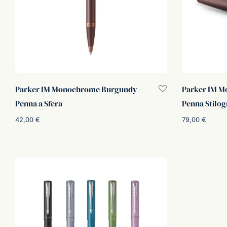
Parker IM Monochrome Burgundy –
Parker IM 
Penna a Sfera
Penna Stilog
42,00
€
79,00
€
Aggiungi al carrello
Scegli