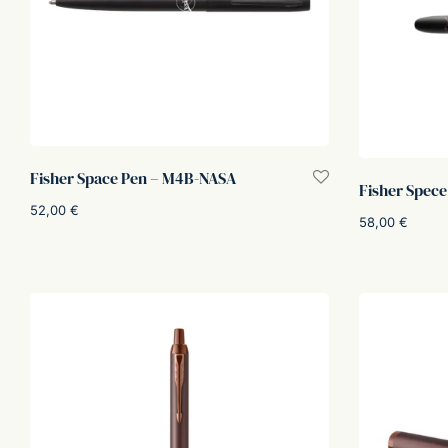
Fisher Space Pen – M4B-NASA
Fisher Spec
52,00
€
58,00
€
Aggiungi al carrello
Aggiungi al car