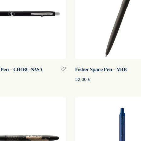
e Pen – CH4BC-NASA
Fisher Space Pen – M4B
52,00
€
rello
Aggiungi al carrello