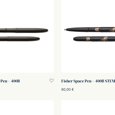
 Pen – 400B
Fisher Space Pen – 400B STE
60,00
€
rello
Aggiungi al carrello