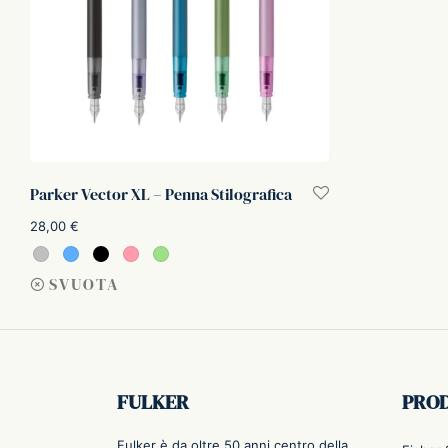
Parker Vector XL – Penna Stilografica
28,00
€
Scegli
SVUOTA
FULKER
PRO
Fulker è da oltre 50 anni centro della