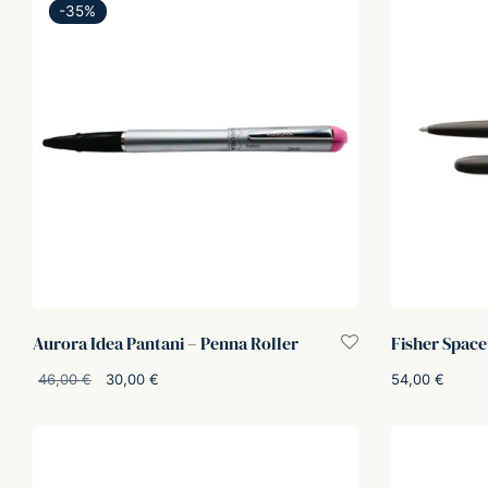
-
35
%
Aurora Idea Pantani – Penna Roller
Fisher Space
Il
Il
54,00
€
46,00
€
30,00
€
prezzo
prezzo
Aggiungi al car
Aggiungi al carrello
originale
attuale
era:
è:
46,00 €.
30,00 €.