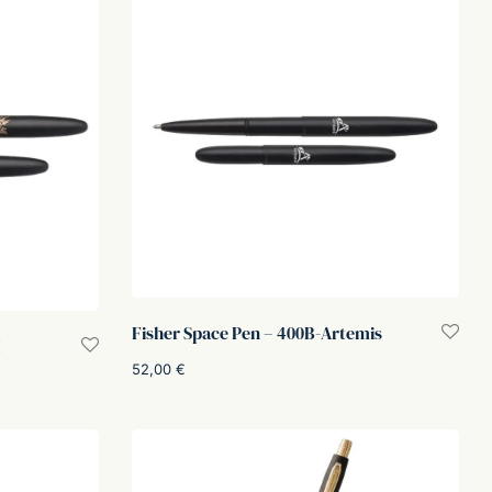
Fisher Space Pen – 400B-Artemis
M
52,00
€
Aggiungi al carrello