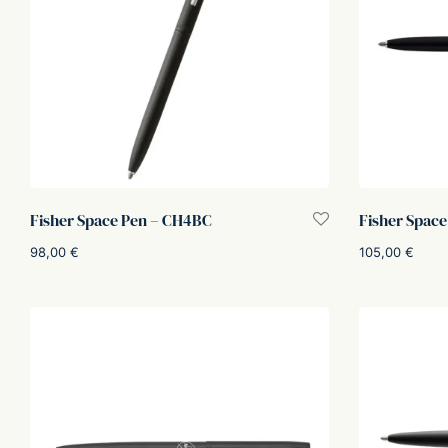
Fisher Space Pen – CH4BC
Fisher Spac
98,00
€
105,00
€
Aggiungi al carrello
Aggiungi al car