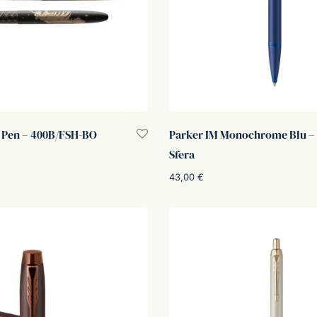
e Pen – 400B/FSH-BO
Parker IM Monochrome Blu – 
Sfera
43,00
€
rello
Aggiungi al carrello