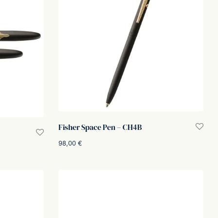
Fisher Space Pen – CH4B
98,00
€
Aggiungi al carrello