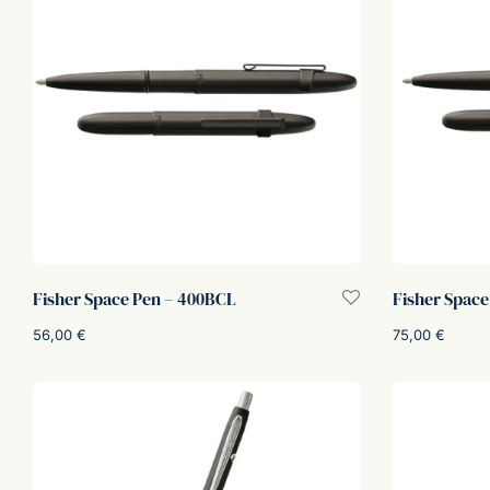
Fisher Space Pen – 400BCL
Fisher Space
56,00
€
75,00
€
Aggiungi al carrello
Aggiungi al car