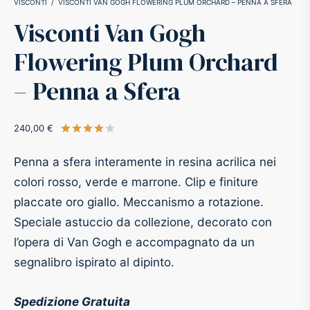
VISCONTI
/
VISCONTI VAN GOGH FLOWERING PLUM ORCHARD – PENNA A SFERA
Visconti Van Gogh
-O-Matic
ss
Flowering Plum Orchard
akote®
a
– Penna a Sfera
pse
r-Castell
240,00
€
Valutato
su 5 su base di
1
recensioni
inal Astronaut Space Pen
erpen
Penna a sfera interamente in resina acrilica nei
colori rosso, verde e marrone. Clip e finiture
tle Space Pen
y
placcate oro giallo. Meccanismo a rotazione.
Speciale astuccio da collezione, decorato con
ll pressurizzato
tblanc
l’opera di Van Gogh e accompagnato da un
tegrappa
segnalibro ispirato al dipinto.
teverde
Spedizione Gratuita