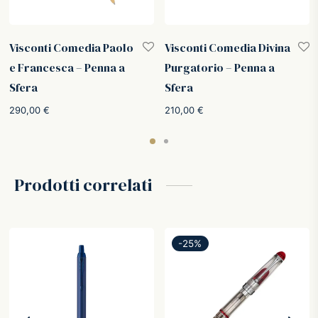
Visconti Comedia Paolo
Visconti Comedia Divina
e Francesca – Penna a
Purgatorio – Penna a
Sfera
Sfera
:
290,00
€
210,00
€
.
Prodotti correlati
-
25
%