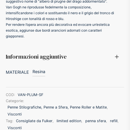
suggestivo nome di “albero di prugne del drago addormentato”.
Van Gogh ne riprodusse fedelmente la composizione,
ffer
intensificandone i colori e sostituendo il nero e il grigio del tronco di
Hiroshige con tonalità di rosso e blu.
ding A.G.
Per rendere l’opera ancora più decorativa ed evocare un’estetica
esotica, aggiunse due bordi arancioni adornati con caratteri
giapponesi.
ldi
Informazioni aggiuntive
onti
Resina
MATERIALE
erman
re Marche
COD:
VAN-PLUM-SF
Categorie:
Penne Stilografiche, Penne a Sfera, Penne Roller e Matite
,
Visconti
Tag:
Consigliate da Fulker
,
limited edition
,
penna sfera
,
refill
,
Visconti