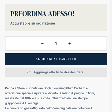
ker
PREORDINA ADESSO!
kan
Acquistabile su ordinazione
t
ider
AGGIUNGI AL CARRELLO
nfarina
Aggiungi alla lista dei desideri
dia
Penna a Sfera Visconti Van Gogh Flowering Plum Orchard è
ing
un’edizione speciale ispirata al dipinto Giardino di prugne in fiore,
realizzato nel 1887 e a sua volta influenzato da una stampa
giapponese di Hiroshige.
 Dupont
L’albero di prugne raffigurato nell’opera originale era noto con il