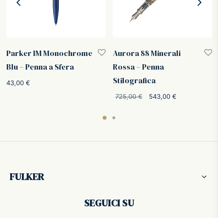
Parker IM Monochrome
Aurora 88 Minerali
Blu – Penna a Sfera
Rossa – Penna
Stilografica
43,00
€
o
Il prezzo
Il prezzo
725,00
€
543,00
€
:
originale
attuale è:
€.
era:
543,00 €.
725,00 €.
FULKER
SEGUICI SU