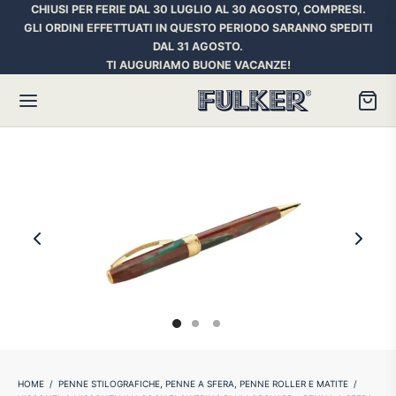
CHIUSI PER FERIE DAL 30 LUGLIO AL 30 AGOSTO, COMPRESI.
GLI ORDINI EFFETTUATI IN QUESTO PERIODO SARANNO SPEDITI
DAL 31 AGOSTO.
TI AUGURIAMO BUONE VACANZE!
Torna
Torna
Torna
HER SPACE PEN
RE PENNE
ILL E INCHIOSTRI
essori
ora
iostri Penne Stilografiche
rican Style
an d’Ache
ll Penna a Sfera
et
umbus
ll Penne Roller
HOME
/
PENNE STILOGRAFICHE, PENNE A SFERA, PENNE ROLLER E MATITE
/