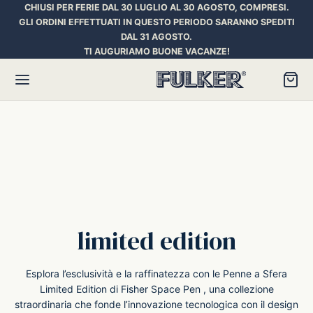
CHIUSI PER FERIE DAL 30 LUGLIO AL 30 AGOSTO, COMPRESI.
GLI ORDINI EFFETTUATI IN QUESTO PERIODO SARANNO SPEDITI
DAL 31 AGOSTO.
TI AUGURIAMO BUONE VACANZE!
Torna
Torna
Torna
HER SPACE PEN
RE PENNE
ILL E INCHIOSTRI
essori
ora
iostri Penne Stilografiche
limited edition
rican Style
an d’Ache
ll Penna a Sfera
Esplora l’esclusività e la raffinatezza con le Penne a Sfera
Limited Edition di Fisher Space Pen , una collezione
straordinaria che fonde l’innovazione tecnologica con il design
et
umbus
ll Penne Roller