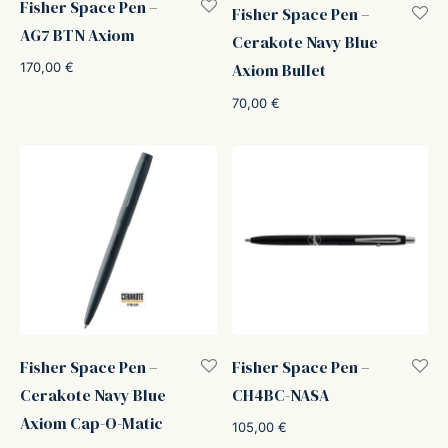
Fisher Space Pen –
Fisher Space Pen –
ffer
AG7 BTN Axiom
Cerakote Navy Blue
170,00
€
Axiom Bullet
ding A.G.
70,00
€
ldi
onti
erman
re Marche
Fisher Space Pen –
Fisher Space Pen –
Cerakote Navy Blue
CH4BC-NASA
Axiom Cap-O-Matic
105,00
€