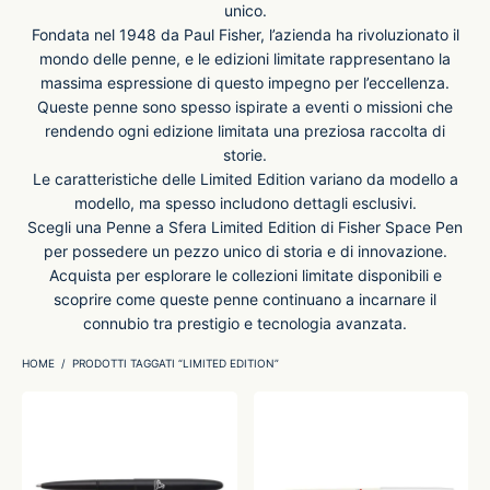
unico.
Fondata nel 1948 da Paul Fisher, l’azienda ha rivoluzionato il
-O-Matic
ss
mondo delle penne, e le edizioni limitate rappresentano la
massima espressione di questo impegno per l’eccellenza.
Queste penne sono spesso ispirate a eventi o missioni che
akote®
a
rendendo ogni edizione limitata una preziosa raccolta di
storie.
pse
r-Castell
Le caratteristiche delle Limited Edition variano da modello a
modello, ma spesso includono dettagli esclusivi.
Scegli una Penne a Sfera Limited Edition di Fisher Space Pen
inal Astronaut Space Pen
erpen
per possedere un pezzo unico di storia e di innovazione.
Acquista per esplorare le collezioni limitate disponibili e
tle Space Pen
y
scoprire come queste penne continuano a incarnare il
connubio tra prestigio e tecnologia avanzata.
ll pressurizzato
tblanc
HOME
/
PRODOTTI TAGGATI “LIMITED EDITION”
tegrappa
teverde