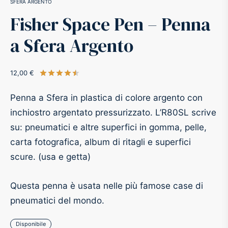
SFERA ARGENTO
Fisher Space Pen – Penna
-O-Matic
ss
a Sfera Argento
akote®
a
12,00
€
Valutato
su 5 su base di
2
recensioni
pse
r-Castell
Penna a Sfera in plastica di colore argento con
inal Astronaut Space Pen
erpen
inchiostro argentato pressurizzato. L’R80SL scrive
su: pneumatici e altre superfici in gomma, pelle,
tle Space Pen
y
carta fotografica, album di ritagli e superfici
scure. (usa e getta)
ll pressurizzato
tblanc
Questa penna è usata nelle più famose case di
tegrappa
pneumatici del mondo.
teverde
Disponibile