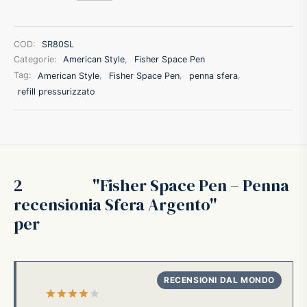
ffer
COD:
SR80SL
ding A.G.
Categorie:
American Style
,
Fisher Space Pen
Tag:
American Style
,
Fisher Space Pen
,
penna sfera
,
refill pressurizzato
ldi
onti
erman
2
Fisher Space Pen – Penna
recensioni
a Sfera Argento
re Marche
per
Valutato
su 5