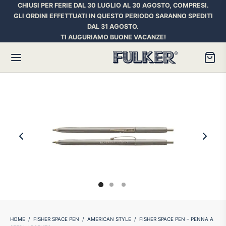
CHIUSI PER FERIE DAL 30 LUGLIO AL 30 AGOSTO, COMPRESI.
GLI ORDINI EFFETTUATI IN QUESTO PERIODO SARANNO SPEDITI
DAL 31 AGOSTO.
TI AUGURIAMO BUONE VACANZE!
Torna
Torna
Torna
HER SPACE PEN
RE PENNE
ILL E INCHIOSTRI
essori
ora
iostri Penne Stilografiche
rican Style
an d’Ache
ll Penna a Sfera
et
umbus
ll Penne Roller
HOME
/
FISHER SPACE PEN
/
AMERICAN STYLE
/
FISHER SPACE PEN – PENNA A