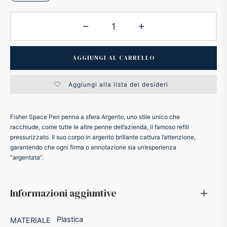
ker
kan
AGGIUNGI AL CARRELLO
t
Aggiungi alla lista dei desideri
ider
Fisher Space Pen penna a sfera Argento, uno stile unico che
racchiude, come tutte le altre penne dell’azienda, il famoso refill
nfarina
pressurizzato. Il suo corpo in argento brillante cattura l’attenzione,
garantendo che ogni firma o annotazione sia un’esperienza
“argentata”.
dia
ing
Informazioni aggiuntive
 Dupont
Plastica
MATERIALE