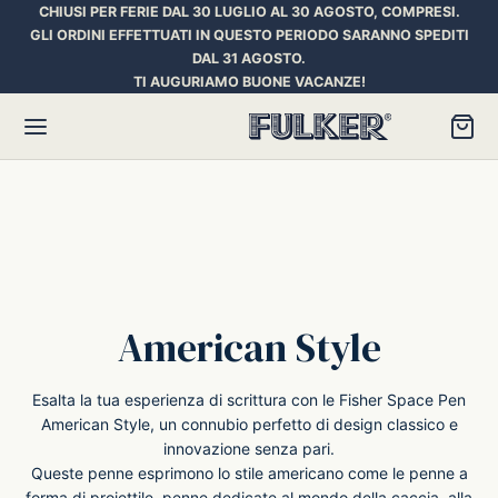
CHIUSI PER FERIE DAL 30 LUGLIO AL 30 AGOSTO, COMPRESI.
GLI ORDINI EFFETTUATI IN QUESTO PERIODO SARANNO SPEDITI
DAL 31 AGOSTO.
TI AUGURIAMO BUONE VACANZE!
Torna
Torna
Torna
HER SPACE PEN
RE PENNE
ILL E INCHIOSTRI
American Style
essori
ora
iostri Penne Stilografiche
Esalta la tua esperienza di scrittura con le Fisher Space Pen
rican Style
an d’Ache
ll Penna a Sfera
American Style, un connubio perfetto di design classico e
innovazione senza pari.
Queste penne esprimono lo stile americano come le penne a
et
umbus
ll Penne Roller
forma di proiettile, penne dedicate al mondo della caccia, alla