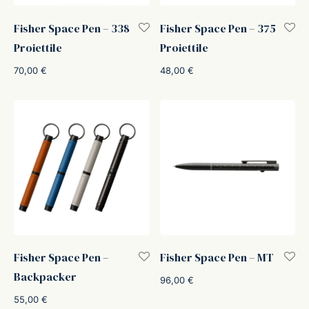
ker
Fisher Space Pen – 338
Fisher Space Pen – 375
Proiettile
Proiettile
kan
70,00
€
48,00
€
t
ider
nfarina
dia
ing
Fisher Space Pen –
Fisher Space Pen – MT
Backpacker
96,00
€
 Dupont
55,00
€