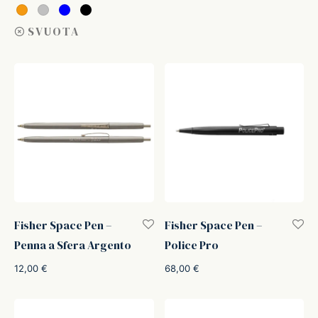
ffer
SVUOTA
ding A.G.
ldi
onti
erman
re Marche
Fisher Space Pen –
Fisher Space Pen –
Penna a Sfera Argento
Police Pro
12,00
€
68,00
€