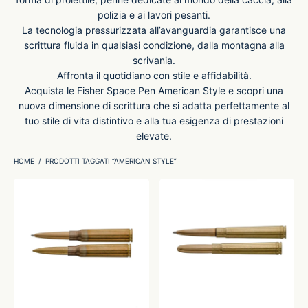
polizia e ai lavori pesanti.
-O-Matic
ss
La tecnologia pressurizzata all’avanguardia garantisce una
scrittura fluida in qualsiasi condizione, dalla montagna alla
scrivania.
akote®
a
Affronta il quotidiano con stile e affidabilità.
Acquista le Fisher Space Pen American Style e scopri una
pse
r-Castell
nuova dimensione di scrittura che si adatta perfettamente al
tuo stile di vita distintivo e alla tua esigenza di prestazioni
elevate.
inal Astronaut Space Pen
erpen
HOME
/
PRODOTTI TAGGATI “AMERICAN STYLE”
tle Space Pen
y
ll pressurizzato
tblanc
tegrappa
teverde