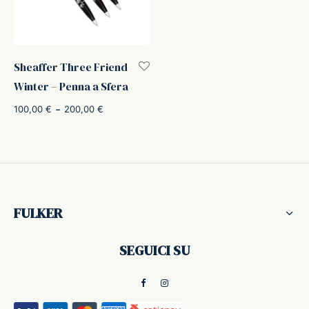
-O-Matic
ss
Sheaffer Three Friend
akote®
a
Winter – Penna a Sfera
pse
r-Castell
Fascia di
-
100,00
€
200,00
€
prezzo:
da
inal Astronaut Space Pen
erpen
100,00 €
a
tle Space Pen
y
200,00 €
FULKER
ll pressurizzato
tblanc
SEGUICI SU
tegrappa
teverde