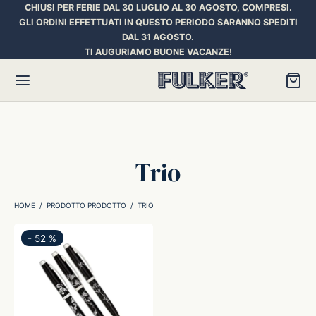
CHIUSI PER FERIE DAL 30 LUGLIO AL 30 AGOSTO, COMPRESI.
GLI ORDINI EFFETTUATI IN QUESTO PERIODO SARANNO SPEDITI
DAL 31 AGOSTO.
TI AUGURIAMO BUONE VACANZE!
Torna
Torna
Torna
Trio
HER SPACE PEN
RE PENNE
ILL E INCHIOSTRI
HOME
/
PRODOTTO PRODOTTO
/
TRIO
essori
ora
iostri Penne Stilografiche
-
52
%
rican Style
an d’Ache
ll Penna a Sfera
et
umbus
ll Penne Roller