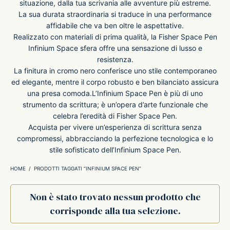
situazione, dalla tua scrivania alle avventure più estreme.
La sua durata straordinaria si traduce in una performance
-O-Matic
ss
affidabile che va ben oltre le aspettative.
Realizzato con materiali di prima qualità, la Fisher Space Pen
Infinium Space sfera offre una sensazione di lusso e
akote®
a
resistenza.
La finitura in cromo nero conferisce uno stile contemporaneo
pse
r-Castell
ed elegante, mentre il corpo robusto e ben bilanciato assicura
una presa comoda.L’Infinium Space Pen è più di uno
strumento da scrittura; è un’opera d’arte funzionale che
inal Astronaut Space Pen
erpen
celebra l’eredità di Fisher Space Pen.
Acquista per vivere un’esperienza di scrittura senza
tle Space Pen
y
compromessi, abbracciando la perfezione tecnologica e lo
stile sofisticato dell’Infinium Space Pen.
ll pressurizzato
tblanc
HOME
/
PRODOTTI TAGGATI “INFINIUM SPACE PEN”
tegrappa
Non è stato trovato nessun prodotto che
corrisponde alla tua selezione.
teverde