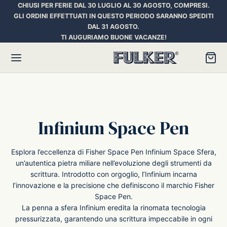
CHIUSI PER FERIE DAL 30 LUGLIO AL 30 AGOSTO, COMPRESI.
GLI ORDINI EFFETTUATI IN QUESTO PERIODO SARANNO SPEDITI
DAL 31 AGOSTO.
TI AUGURIAMO BUONE VACANZE!
Torna
Torna
Torna
Infinium Space Pen
HER SPACE PEN
RE PENNE
ILL E INCHIOSTRI
Esplora l’eccellenza di Fisher Space Pen Infinium Space Sfera,
un’autentica pietra miliare nell’evoluzione degli strumenti da
essori
ora
iostri Penne Stilografiche
scrittura. Introdotto con orgoglio, l’Infinium incarna
l’innovazione e la precisione che definiscono il marchio Fisher
rican Style
an d’Ache
ll Penna a Sfera
Space Pen.
La penna a sfera Infinium eredita la rinomata tecnologia
pressurizzata, garantendo una scrittura impeccabile in ogni
et
umbus
ll Penne Roller