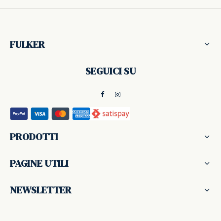
ker
FULKER
kan
SEGUICI SU
t
ider
nfarina
PRODOTTI
dia
PAGINE UTILI
ing
NEWSLETTER
 Dupont